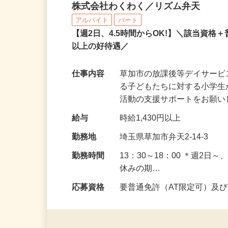
放課後等デイサービスの
株式会社わくわく／リズム弁天
アルバイト
パート
【週2日、4.5時間からOK!】＼該当資格＋
以上の好待遇／
仕事内容
草加市の放課後等デイサー
る子どもたちに対する小学
活動の支援サポートをお願い
給与
時給1,430円以上
勤務地
埼玉県草加市弁天2-14-3
勤務時間
13：30～18：00 ＊週2
休みの期…
応募資格
要普通免許（AT限定可）及