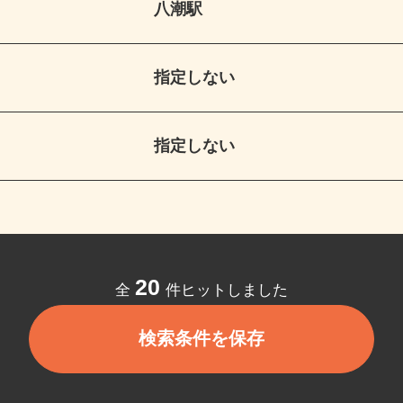
八潮駅
指定しない
指定しない
20
全
件ヒットしました
検索条件を保存