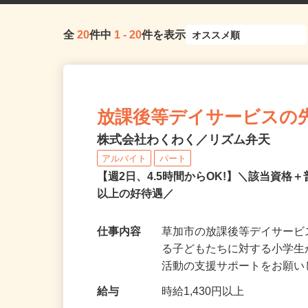
全
20
件中
1
-
20
件を表示
放課後等デイサービスの
株式会社わくわく／リズム弁天
アルバイト
パート
【週2日、4.5時間からOK!】＼該当資格＋
以上の好待遇／
仕事内容
草加市の放課後等デイサー
る子どもたちに対する小学
活動の支援サポートをお願い
給与
時給1,430円以上