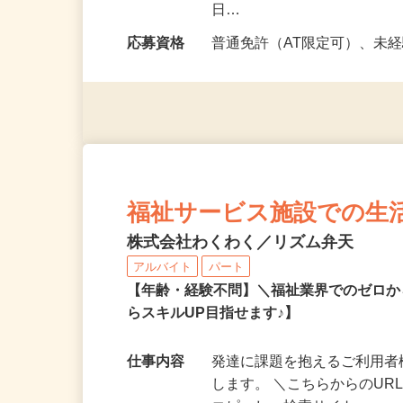
勤務時間
［朝送迎］9：00～11：00 
日…
応募資格
普通免許（AT限定可）、未
福祉サービス施設での生
株式会社わくわく／リズム弁天
アルバイト
パート
【年齢・経験不問】＼福祉業界でのゼロ
らスキルUP目指せます♪】