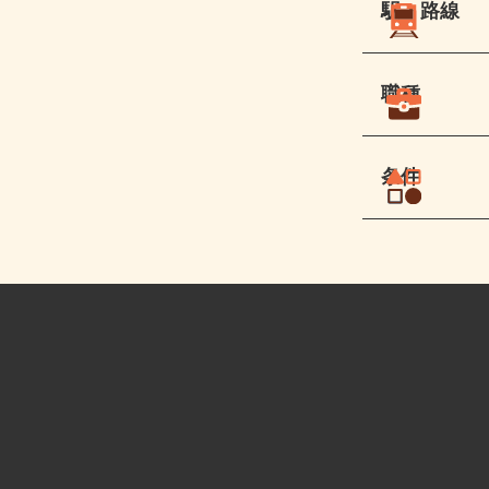
駅・路線
職種
条件