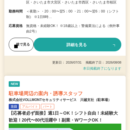
区・さいたま市大宮区・さいたま市西区・さいたま市桜区
勤務時間
＜夜勤＞ ・20：00〜翌5：00 ・21：00〜翌6：00（シフト
制） ※1日8時…
応募資格
無資格・未経験OK！ ※18歳以上：警備業法による（例外事
由2号）
詳細を見る
後で見る
更新日： 2026/07/31 掲載終了日： 2026/08/08
本日掲載終了になります
NEW
駐車場周辺の案内・誘導スタッフ
株式会社VOLLMONTセキュリティサービス 川越支社（駐車場）
注目
アルバイト
パート
【応募者必ず面接】週1日～OK！シフト自由！未経験大
歓迎！20代〜80代活躍中！副業・WワークOK！