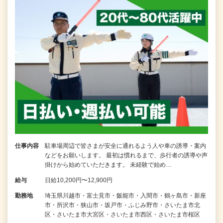
仕事内容
駐車場周辺で皆さまが安全に通れるよう人や車の誘導・案内
などをお願いします。 最初は慣れるまで、歩行者の誘導や声
掛けから始めていただきます。 未経験で始め…
給与
日給10,200円〜12,900円
勤務地
埼玉県川越市・富士見市・飯能市・入間市・鶴ヶ島市・新座
市・所沢市・狭山市・坂戸市・ふじみ野市・さいたま市北
区・さいたま市大宮区・さいたま市西区・さいたま市桜区