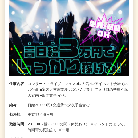
仕事内容
コンサート・ライブ・フェスetc 人気×レアイベント会場での
お仕事 ■案内／整理業務 お客さんに対して入り口の誘導や席
の案内 ■販売業務 イベ…
給与
日給30,000円+交通費※深夜手当含む
勤務地
東京都／埼玉県
勤務時間
23：00～翌23：00の間（休憩あり） ※イベントによって、
時間帯の変動あり ※一定…