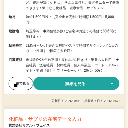
ど、費用が気になる…」 そんな気持ち、美容モニターで解決
できます♪ 気になる化粧品・健康食品・サプリメン…
給与
時給1,500円以上（完全出来高制／時間額1,500円～5,000
円）
勤務地
埼玉県等 ◆勤務地多数♪ご自宅やお近くの店舗で間時間に
働けます♪
勤務時間
1日5分～OK！好きな時間やスキマ時間でサクッと♪ ☆1日の
み～中長期まで幅広く大歓迎♪…
応募資格
未経験OK＆年齢不問！夏休みの1回きり・単発も大歓迎！ ★
会社員・派遣社員・契約社員・個人事業主・パート・アルバ
イト・主婦（夫）・フリーターなど、20代～50代…
詳細を見る
後で見る
更新日： 2026/08/05 掲載終了日： 2026/08/30
化粧品・サプリの在宅データ入力
株式会社リアル・フェイス