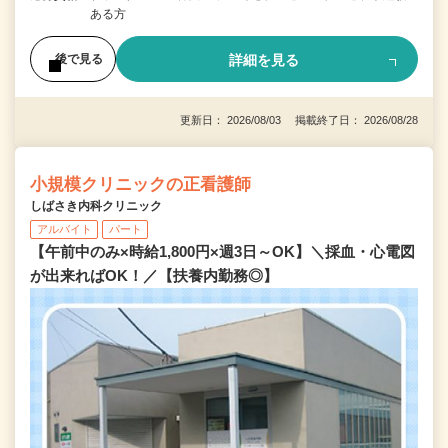
ある方
詳細を見る
後で見る
更新日： 2026/08/03 掲載終了日： 2026/08/28
小規模クリニックの正看護師
しばさき内科クリニック
アルバイト
パート
【午前中のみ×時給1,800円×週3日～OK】＼採血・心電図
が出来ればOK！／【扶養内勤務◎】