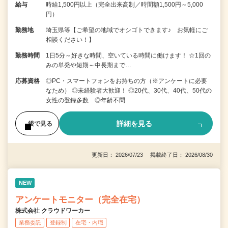
給与
時給1,500円以上（完全出来高制／時間額1,500円～5,000
円）
勤務地
埼玉県等【ご希望の地域でオシゴトできます♪ お気軽にご
相談ください！】
勤務時間
1日5分～好きな時間、空いている時間に働けます！ ☆1回の
みの単発や短期～中長期まで…
応募資格
◎PC・スマートフォンをお持ちの方（※アンケートに必要
なため） ◎未経験者大歓迎！ ◎20代、30代、40代、50代の
女性の登録多数 ◎年齢不問
詳細を見る
後で見る
更新日： 2026/07/23 掲載終了日： 2026/08/30
NEW
アンケートモニター（完全在宅）
株式会社 クラウドワーカー
業務委託
登録制
在宅・内職