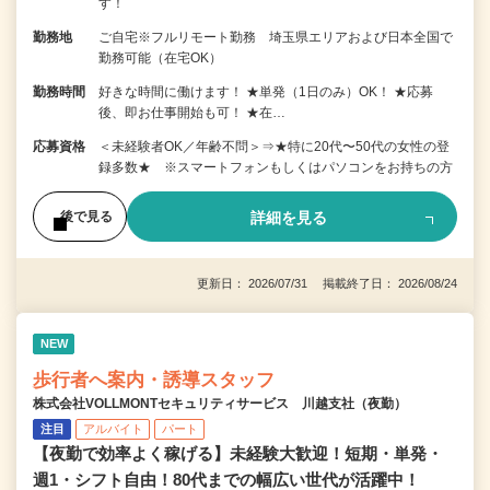
す！
勤務地
ご自宅※フルリモート勤務 埼玉県エリアおよび日本全国で
勤務可能（在宅OK）
勤務時間
好きな時間に働けます！ ★単発（1日のみ）OK！ ★応募
後、即お仕事開始も可！ ★在…
応募資格
＜未経験者OK／年齢不問＞⇒★特に20代〜50代の女性の登
録多数★ ※スマートフォンもしくはパソコンをお持ちの方
詳細を見る
後で見る
更新日： 2026/07/31 掲載終了日： 2026/08/24
NEW
歩行者へ案内・誘導スタッフ
株式会社VOLLMONTセキュリティサービス 川越支社（夜勤）
注目
アルバイト
パート
【夜勤で効率よく稼げる】未経験大歓迎！短期・単発・
週1・シフト自由！80代までの幅広い世代が活躍中！