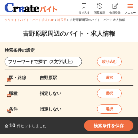
後で見る
閲覧履歴
会員登録
メニュー
クリエイトバイト・パート求人TOP
＞
埼玉県
＞
吉野原駅周辺のバイト・パート求人情報
吉野原駅周辺のバイト・求人情報
検索条件の設定
絞り込む
駅・路線
吉野原駅
選択
職種
指定しない
選択
条件
指定しない
選択
10
検索条件を保存
全
件ヒットしました