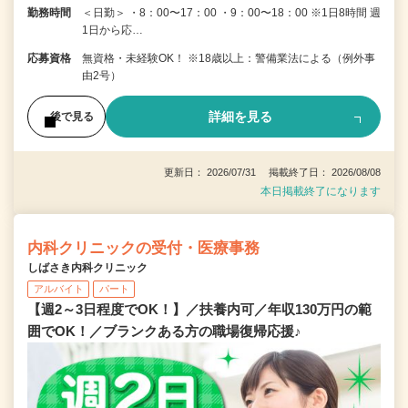
勤務時間
＜日勤＞ ・8：00〜17：00 ・9：00〜18：00 ※1日8時間 週
1日から応…
応募資格
無資格・未経験OK！ ※18歳以上：警備業法による（例外事
由2号）
詳細を見る
後で見る
更新日： 2026/07/31 掲載終了日： 2026/08/08
本日掲載終了になります
内科クリニックの受付・医療事務
しばさき内科クリニック
アルバイト
パート
【週2～3日程度でOK！】／扶養内可／年収130万円の範
囲でOK！／ブランクある方の職場復帰応援♪