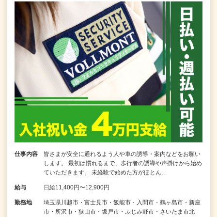
仕事内容
皆さまが安全に通れるよう人や車の誘導・案内などをお願い
します。 最初は慣れるまで、歩行者の誘導や声掛けから始め
ていただきます。 未経験で始めた方がほとん…
給与
日給11,400円〜12,900円
勤務地
埼玉県川越市・富士見市・飯能市・入間市・鶴ヶ島市・新座
市・所沢市・狭山市・坂戸市・ふじみ野市・さいたま市北