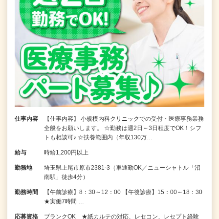
仕事内容
【仕事内容】 小規模内科クリニックでの受付・医療事務業務
全般をお願いします。 ☆勤務は週2日～3日程度でOK！シフ
トも相談可♪ ☆扶養範囲内（年収130万…
給与
時給1,200円以上
勤務地
埼玉県上尾市原市2381-3（車通勤OK／ニューシャトル「沼
南駅」徒歩4分）
勤務時間
【午前診療】8：30～12：00 【午後診療】15：00～18：30
★実働7時間 …
応募資格
ブランクOK ★紙カルテの対応、レセコン、レセプト経験