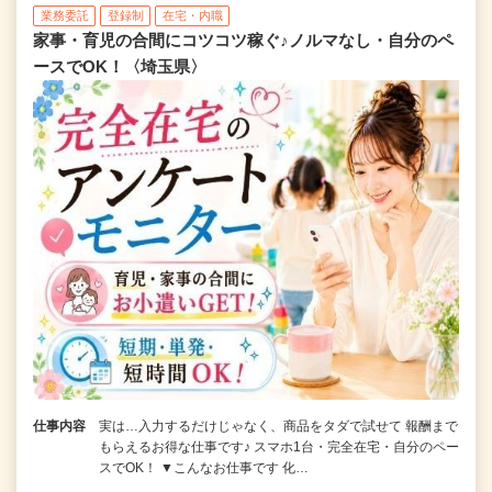
業務委託
登録制
在宅・内職
家事・育児の合間にコツコツ稼ぐ♪ノルマなし・自分のペ
ースでOK！〈埼玉県〉
仕事内容
実は…入力するだけじゃなく、商品をタダで試せて 報酬まで
もらえるお得な仕事です♪ スマホ1台・完全在宅・自分のペー
スでOK！ ▼こんなお仕事です 化…