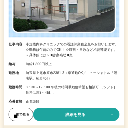
仕事内容
小規模内科クリニックでの看護師業務全般をお願いします。
☆勤務は午前のみでOK！ ☆曜日・日数など相談可能です。
＜具体的には＞ ■診察補助 ■患…
給与
時給1,800円以上
勤務地
埼玉県上尾市原市2381-3（車通勤OK／ニューシャトル「沼
南駅」徒歩4分）
勤務時間
8：30～12：00 午後の時間帯勤務希望も相談可 ［シフト］
勤務は週3～4日…
応募資格
正看護師
詳細を見る
後で見る