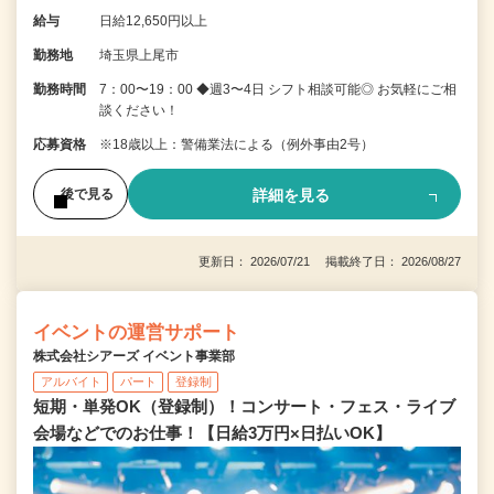
給与
日給12,650円以上
勤務地
埼玉県上尾市
勤務時間
7：00〜19：00 ◆週3〜4日 シフト相談可能◎ お気軽にご相
談ください！
応募資格
※18歳以上：警備業法による（例外事由2号）
詳細を見る
後で見る
更新日： 2026/07/21 掲載終了日： 2026/08/27
イベントの運営サポート
株式会社シアーズ イベント事業部
アルバイト
パート
登録制
短期・単発OK（登録制）！コンサート・フェス・ライブ
会場などでのお仕事！【日給3万円×日払いOK】