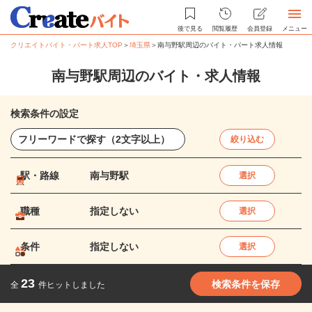
後で見る
閲覧履歴
会員登録
メニュー
クリエイトバイト・パート求人TOP
＞
埼玉県
＞
南与野駅周辺のバイト・パート求人情報
南与野駅周辺のバイト・求人情報
検索条件の設定
絞り込む
駅・路線
南与野駅
選択
職種
指定しない
選択
条件
指定しない
選択
23
検索条件を保存
全
件ヒットしました