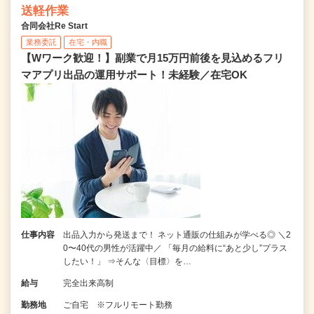
送軽作業
合同会社Re Start
業務委託
在宅・内職
【Wワーク歓迎！】副業で月15万円前後を見込めるフリ
マアプリ出品の運用サポート！未経験／在宅OK
仕事内容
出品入力から発送まで！ ネット通販の仕組みが学べる◎ ＼2
0〜40代の男性が活躍中／ 「毎月の給料に“あと少し”プラス
したい！」 ⇒そんな〈目標〉を…
給与
完全出来高制
勤務地
ご自宅 ※フルリモート勤務