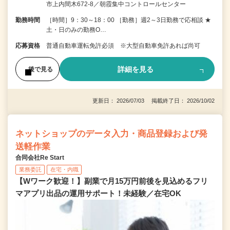
市上内間木672-8／朝霞集中コントロールセンター
勤務時間
［時間］9：30～18：00 ［勤務］週2～3日勤務で応相談 ★
土・日のみの勤務O…
応募資格
普通自動車運転免許必須 ※大型自動車免許あれば尚可
詳細を見る
後で見る
更新日： 2026/07/03 掲載終了日： 2026/10/02
ネットショップのデータ入力・商品登録および発
送軽作業
合同会社Re Start
業務委託
在宅・内職
【Wワーク歓迎！】副業で月15万円前後を見込めるフリ
マアプリ出品の運用サポート！未経験／在宅OK