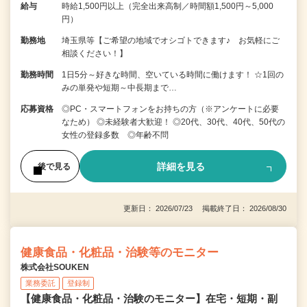
給与
時給1,500円以上（完全出来高制／時間額1,500円～5,000
円）
勤務地
埼玉県等【ご希望の地域でオシゴトできます♪ お気軽にご
相談ください！】
勤務時間
1日5分～好きな時間、空いている時間に働けます！ ☆1回の
みの単発や短期～中長期まで…
応募資格
◎PC・スマートフォンをお持ちの方（※アンケートに必要
なため） ◎未経験者大歓迎！ ◎20代、30代、40代、50代の
女性の登録多数 ◎年齢不問
詳細を見る
後で見る
更新日： 2026/07/23 掲載終了日： 2026/08/30
健康食品・化粧品・治験等のモニター
株式会社SOUKEN
業務委託
登録制
【健康食品・化粧品・治験のモニター】在宅・短期・副