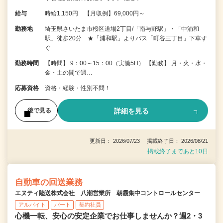
給与
時給1,150円 【月収例】69,000円～
勤務地
埼玉県さいたま市桜区道場2丁目/「南与野駅」・「中浦和
駅」徒歩20分 ★「浦和駅」よりバス「町谷三丁目」下車す
ぐ
勤務時間
【時間】 9：00～15：00（実働5H） 【勤務】 月・火・水・
金・土の間で週…
応募資格
資格・経験・性別不問！
詳細を見る
後で見る
更新日： 2026/07/23 掲載終了日： 2026/08/21
掲載終了まであと10日
自動車の回送業務
エヌティ陸送株式会社 八潮営業所 朝霞集中コントロールセンター
アルバイト
パート
契約社員
心機一転、安心の安定企業でお仕事しませんか？週2・3