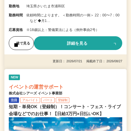
勤務地
埼玉県さいたま市浦和区
勤務時間
依頼時間によります。 ＜勤務時間の一例＞ 22：00〜7：00
など ◆月1…
応募資格
※18歳以上：警備業法による（例外事由2号）
詳細を見る
後で見る
更新日： 2026/07/21 掲載終了日： 2026/08/27
NEW
イベントの運営サポート
株式会社シアーズ イベント事業部
注目
アルバイト
パート
登録制
短期・単発OK（登録制）！コンサート・フェス・ライブ
会場などでのお仕事！【日給3万円×日払いOK】