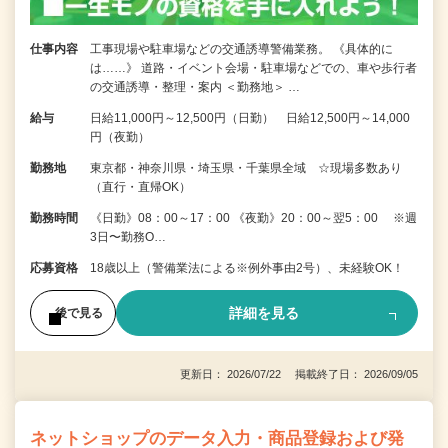
仕事内容
工事現場や駐車場などの交通誘導警備業務。 《具体的に
は……》 道路・イベント会場・駐車場などでの、車や歩行者
の交通誘導・整理・案内 ＜勤務地＞ …
給与
日給11,000円～12,500円（日勤） 日給12,500円～14,000
円（夜勤）
勤務地
東京都・神奈川県・埼玉県・千葉県全域 ☆現場多数あり
（直行・直帰OK）
勤務時間
《日勤》08：00～17：00 《夜勤》20：00～翌5：00 ※週
3日〜勤務O…
応募資格
18歳以上（警備業法による※例外事由2号）、未経験OK！
詳細を見る
後で見る
更新日： 2026/07/22 掲載終了日： 2026/09/05
ネットショップのデータ入力・商品登録および発