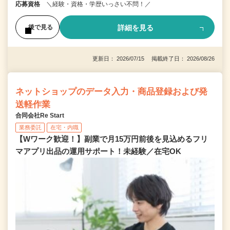
応募資格
＼経験・資格・学歴いっさい不問！／
詳細を見る
後で見る
更新日： 2026/07/15 掲載終了日： 2026/08/26
ネットショップのデータ入力・商品登録および発
送軽作業
合同会社Re Start
業務委託
在宅・内職
【Wワーク歓迎！】副業で月15万円前後を見込めるフリ
マアプリ出品の運用サポート！未経験／在宅OK