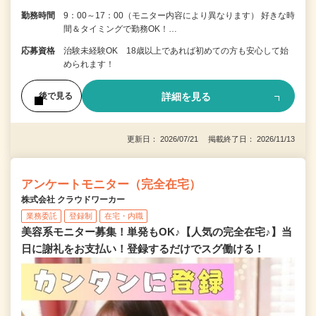
勤務時間
9：00～17：00（モニター内容により異なります） 好きな時
間＆タイミングで勤務OK！…
応募資格
治験未経験OK 18歳以上であれば初めての方も安心して始
められます！
詳細を見る
後で見る
更新日： 2026/07/21 掲載終了日： 2026/11/13
アンケートモニター（完全在宅）
株式会社 クラウドワーカー
業務委託
登録制
在宅・内職
美容系モニター募集！単発もOK♪【人気の完全在宅♪】当
日に謝礼をお支払い！登録するだけでスグ働ける！