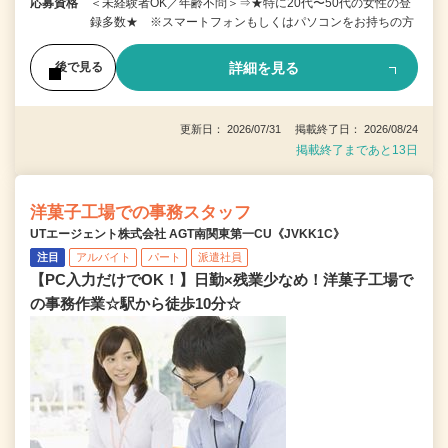
応募資格
＜未経験者OK／年齢不問＞⇒★特に20代〜50代の女性の登
録多数★ ※スマートフォンもしくはパソコンをお持ちの方
詳細を見る
後で見る
更新日： 2026/07/31 掲載終了日： 2026/08/24
掲載終了まであと13日
洋菓子工場での事務スタッフ
UTエージェント株式会社 AGT南関東第一CU《JVKK1C》
注目
アルバイト
パート
派遣社員
【PC入力だけでOK！】日勤×残業少なめ！洋菓子工場で
の事務作業☆駅から徒歩10分☆