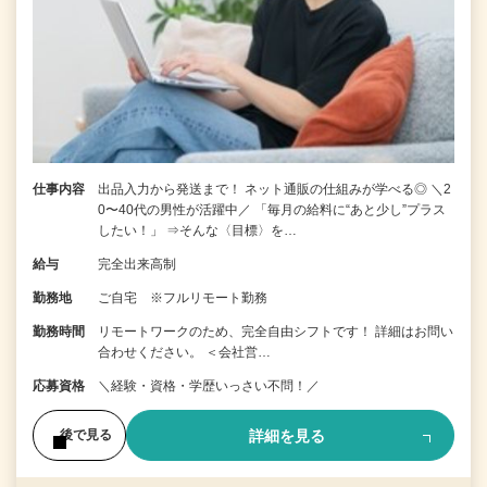
仕事内容
出品入力から発送まで！ ネット通販の仕組みが学べる◎ ＼2
0〜40代の男性が活躍中／ 「毎月の給料に“あと少し”プラス
したい！」 ⇒そんな〈目標〉を…
給与
完全出来高制
勤務地
ご自宅 ※フルリモート勤務
勤務時間
リモートワークのため、完全自由シフトです！ 詳細はお問い
合わせください。 ＜会社営…
応募資格
＼経験・資格・学歴いっさい不問！／
詳細を見る
後で見る