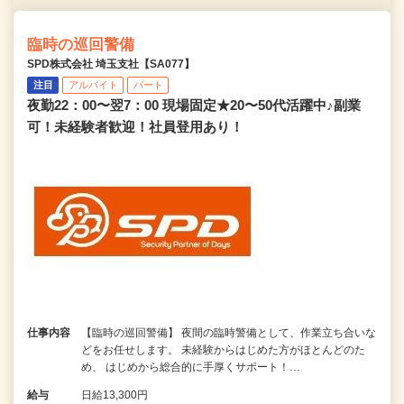
臨時の巡回警備
SPD株式会社 埼玉支社【SA077】
注目
アルバイト
パート
夜勤22：00〜翌7：00 現場固定★20〜50代活躍中♪副業
可！未経験者歓迎！社員登用あり！
仕事内容
【臨時の巡回警備】 夜間の臨時警備として、作業立ち合いな
どをお任せします。 未経験からはじめた方がほとんどのた
め、 はじめから総合的に手厚くサポート！…
給与
日給13,300円