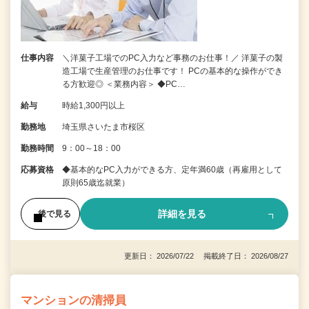
仕事内容
＼洋菓子工場でのPC入力など事務のお仕事！／ 洋菓子の製
造工場で生産管理のお仕事です！ PCの基本的な操作ができ
る方歓迎◎ ＜業務内容＞ ◆PC…
給与
時給1,300円以上
勤務地
埼玉県さいたま市桜区
勤務時間
9：00～18：00
応募資格
◆基本的なPC入力ができる方、定年満60歳（再雇用として
原則65歳迄就業）
詳細を見る
後で見る
更新日： 2026/07/22 掲載終了日： 2026/08/27
マンションの清掃員