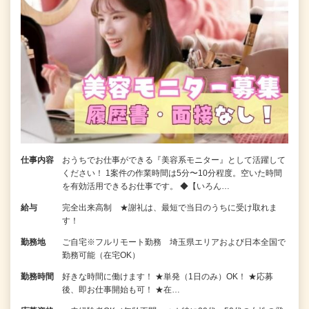
仕事内容
おうちでお仕事ができる『美容系モニター』として活躍して
ください！ 1案件の作業時間は5分〜10分程度。空いた時間
を有効活用できるお仕事です。 ◆【いろん…
給与
完全出来高制 ★謝礼は、最短で当日のうちに受け取れま
す！
勤務地
ご自宅※フルリモート勤務 埼玉県エリアおよび日本全国で
勤務可能（在宅OK）
勤務時間
好きな時間に働けます！ ★単発（1日のみ）OK！ ★応募
後、即お仕事開始も可！ ★在…