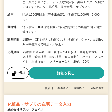
ど、費用が気になる…」 そんな気持ち、美容モニターで解決
できます♪ 気になる化粧品・健康食品・サプリメン…
給与
時給1,500円以上（完全出来高制／時間額1,500円～5,000
円）
勤務地
埼玉県等 ◆勤務地多数♪ご自宅やお近くの店舗で間時間に
働けます♪
勤務時間
1日5分～OK！好きな時間やスキマ時間でサクッと♪ ☆1日の
み～中長期まで幅広く大歓迎♪…
応募資格
未経験OK＆年齢不問！夏休みの1回きり・単発も大歓迎！ ★
会社員・派遣社員・契約社員・個人事業主・パート・アルバ
イト・主婦（夫）・フリーターなど、20代～50代…
詳細を見る
後で見る
更新日： 2026/08/10 掲載終了日： 2026/08/30
化粧品・サプリの在宅データ入力
株式会社リアル・フェイス