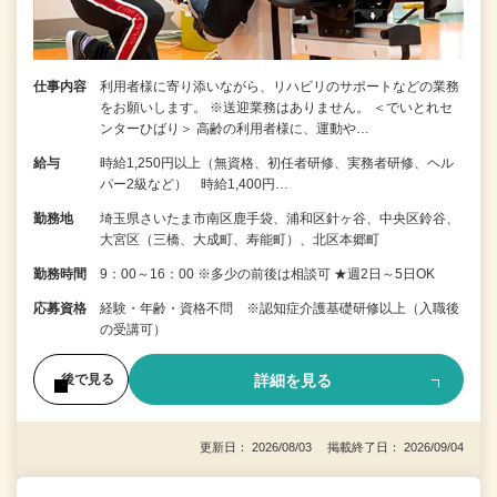
仕事内容
利用者様に寄り添いながら、リハビリのサポートなどの業務
をお願いします。 ※送迎業務はありません。 ＜でいとれセ
ンターひばり＞ 高齢の利用者様に、運動や…
給与
時給1,250円以上（無資格、初任者研修、実務者研修、ヘル
パー2級など） 時給1,400円…
勤務地
埼玉県さいたま市南区鹿手袋、浦和区針ヶ谷、中央区鈴谷、
大宮区（三橋、大成町、寿能町）、北区本郷町
勤務時間
9：00～16：00 ※多少の前後は相談可 ★週2日～5日OK
応募資格
経験・年齢・資格不問 ※認知症介護基礎研修以上（入職後
の受講可）
詳細を見る
後で見る
更新日： 2026/08/03 掲載終了日： 2026/09/04