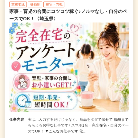
業務委託
登録制
在宅・内職
家事・育児の合間にコツコツ稼ぐ♪ノルマなし・自分のペ
ースでOK！〈埼玉県〉
仕事内容
実は…入力するだけじゃなく、商品をタダで試せて 報酬まで
もらえるお得な仕事です♪ スマホ1台・完全在宅・自分のペー
スでOK！ ▼こんなお仕事です 化…