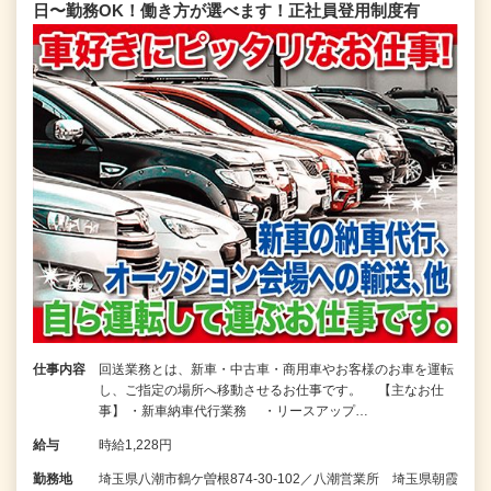
日〜勤務OK！働き方が選べます！正社員登用制度有
仕事内容
回送業務とは、新車・中古車・商用車やお客様のお車を運転
し、ご指定の場所へ移動させるお仕事です。 【主なお仕
事】 ・新車納車代行業務 ・リースアップ…
給与
時給1,228円
勤務地
埼玉県八潮市鶴ケ曽根874-30-102／八潮営業所 埼玉県朝霞