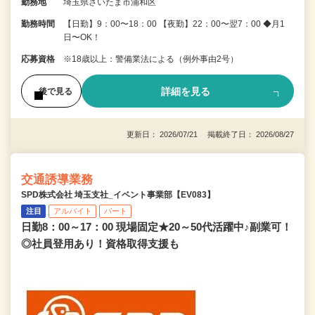
勤務地
埼玉県さいたま市浦和区
勤務時間
【日勤】9：00〜18：00 【夜勤】22：00〜翌7：00 ◆月1
日〜OK！
応募資格
※18歳以上：警備業法による（例外事由2号）
詳細を見る
後で見る
更新日： 2026/07/21 掲載終了日： 2026/08/27
交通誘導業務
SPD株式会社 埼玉支社_イベント事業部【EV083】
注目
アルバイト
パート
日勤8：00～17：00 現場固定★20～50代活躍中♪副業可！
◎社員登用あり！資格取得支援も