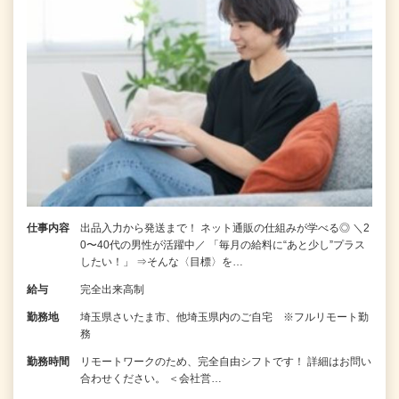
仕事内容
出品入力から発送まで！ ネット通販の仕組みが学べる◎ ＼2
0〜40代の男性が活躍中／ 「毎月の給料に“あと少し”プラス
したい！」 ⇒そんな〈目標〉を…
給与
完全出来高制
勤務地
埼玉県さいたま市、他埼玉県内のご自宅 ※フルリモート勤
務
勤務時間
リモートワークのため、完全自由シフトです！ 詳細はお問い
合わせください。 ＜会社営…