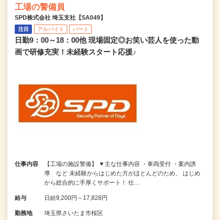
工場の警備員
SPD株式会社 埼玉支社【SA049】
注目
アルバイト
パート
日勤9：00～18：00他 現場固定◎お笑い芸人を使った動
画で研修充実！未経験スタート応援♪
仕事内容
【工場の施設警備】 ▼主な仕事内容 ・車両受付 ・案内誘
導 など 未経験からはじめた方がほとんどのため、 はじめ
から総合的に手厚くサポート！ 仕…
給与
日給9,200円～17,828円
勤務地
埼玉県さいたま市桜区