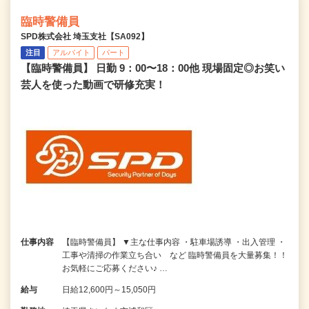
臨時警備員
SPD株式会社 埼玉支社【SA092】
注目
アルバイト
パート
【臨時警備員】 日勤 9：00〜18：00他 現場固定◎お笑い
芸人を使った動画で研修充実！
仕事内容
【臨時警備員】 ▼主な仕事内容 ・駐車場誘導 ・出入管理 ・
工事や清掃の作業立ち合い など 臨時警備員を大量募集！！
お気軽にご応募ください♪ …
給与
日給12,600円～15,050円