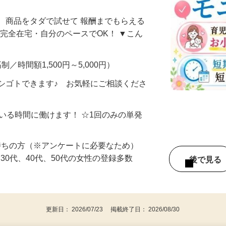
なし・自分のペースでOK！〈埼玉県〉
、商品をタダで試せて 報酬までもらえる
・完全在宅・自分のペースでOK！ ▼こん
制／時間額1,500円～5,000円）
シゴトできます♪ お気軽にご相談くださ
ている時間に働けます！ ☆1回のみの単発
持ちの方（※アンケートに必要なため）
、30代、40代、50代の女性の登録多数
後で見