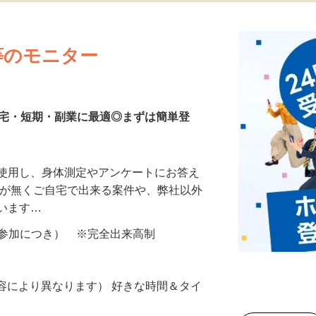
更新日： 2026/07/23 掲載終了日： 2026/08/30
等のモニター
在宅・短期・副業に最適◎まずは簡単登
を使用し、身体測定やアンケートにお答え
所が無くご自宅で出来る案件や、弊社以外
ざいます…
ター参加につき） ※完全出来高制