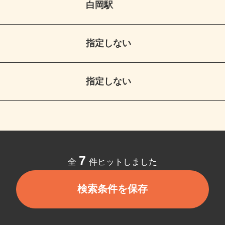
白岡駅
指定しない
指定しない
7
全
件ヒットしました
検索条件を保存