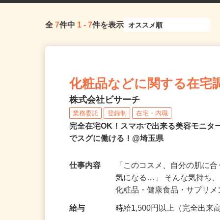
全
7
件中
1
-
7
件を表示
化粧品などに関する在宅
株式会社ビサーチ
業務委託
登録制
在宅・内職
完全在宅OK！スマホで出来る美容モニタ
でスグに働ける！@埼玉県
仕事内容
「このコスメ、自分の肌に
気になる…」 そんな気持ち
化粧品・健康食品・サプリ
給与
時給1,500円以上（完全出来高