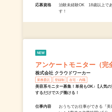
勤務時間
9：00～17：00（モニタ
ミングで勤務OK！…
応募資格
治験未経験OK 18歳以上
す！
NEW
アンケートモニター（完
株式会社 クラウドワーカー
業務委託
登録制
在宅・内職
美容系モニター募集！単発もOK♪【人気
するだけでスグ働ける！