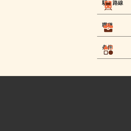
駅・路線
職種
条件