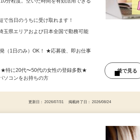
美容系モニター』として活躍してくださ
分〜10分程度。空いた時間を有効活用できる
最短で当日のうちに受け取れます！
 埼玉県エリアおよび日本全国で勤務可能
単発（1日のみ）OK！ ★応募後、即お仕事
⇒★特に20代〜50代の女性の登録多数★
後で見
パソコンをお持ちの方
更新日： 2026/07/31 掲載終了日： 2026/08/24