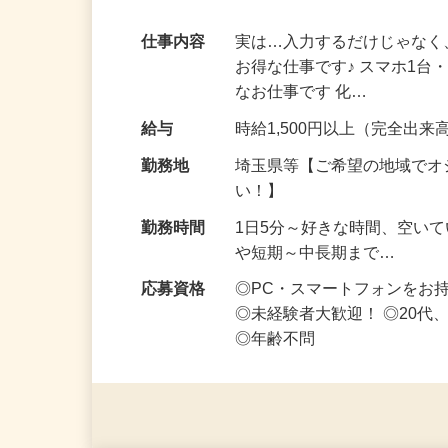
家事・育児の合間にコツコツ稼ぐ♪ノルマ
仕事内容
実は…入力するだけじゃなく
お得な仕事です♪ スマホ1台
なお仕事です 化…
給与
時給1,500円以上（完全出来高
勤務地
埼玉県等【ご希望の地域でオ
い！】
勤務時間
1日5分～好きな時間、空い
や短期～中長期まで…
応募資格
◎PC・スマートフォンをお
◎未経験者大歓迎！ ◎20代
◎年齢不問