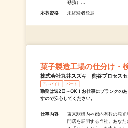
勤務時間
（1）9：00～15：00（5時
勤務）…
応募資格
未経験者歓迎
菓子製造工場の仕分け・
株式会社丸井スズキ 熊谷プロセス
アルバイト
パート
勤務は週2日～OK！お仕事にブランクの
すので安心してください。