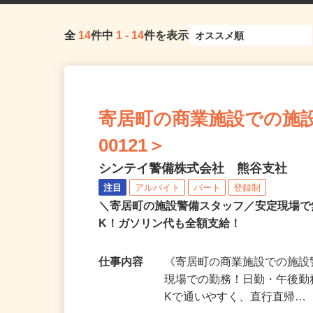
全
14
件中
1
-
14
件を表示
寄居町の商業施設での施設
00121＞
シンテイ警備株式会社 熊谷支社
注目
アルバイト
パート
登録制
＼寄居町の施設警備スタッフ／安定現場
K！ガソリン代も全額支給！
仕事内容
《寄居町の商業施設での施設
現場での勤務！日勤・午後勤
Kで通いやすく、直行直帰…