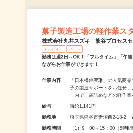
菓子製造工場の軽作業ス
株式会社丸井スズキ 熊谷プロセス
アルバイト
パート
勤務は週2日～OK！「フルタイム」「午
ながらお仕事ができます！
仕事内容
「日本橋錦豊琳」の人気商
子の製造サポートをお任せし
ー内で、袋詰めなどの軽作
給与
時給1,141円
勤務地
埼玉県熊谷市妻沼西2-18-2