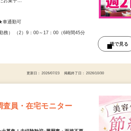
地 などに「日本橋錦豊琳」という菓子専
たには、「日本橋錦豊琳」の人気商品であ
したお菓子…
 ★車通勤可
間勤務） （2）9：00～17：00（6時間45分
後で見
更新日： 2026/07/23 掲載終了日： 2026/10/30
調査員・在宅モニター