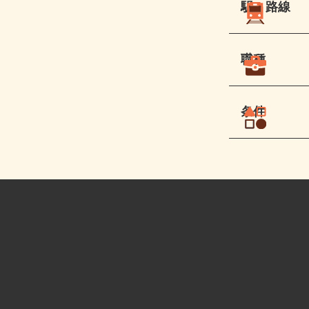
駅・路線
職種
条件