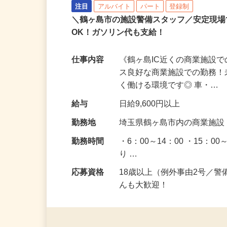
シンテイ警備株式会社 熊谷支社
注目
アルバイト
パート
登録制
＼鶴ヶ島市の施設警備スタッフ／安定現
OK！ガソリン代も支給！
仕事内容
《鶴ヶ島IC近くの商業施設
ス良好な商業施設での勤務
く働ける環境です◎ 車・…
給与
日給9,600円以上
勤務地
埼玉県鶴ヶ島市内の商業施
勤務時間
・6：00～14：00 ・15：
り …
応募資格
18歳以上（例外事由2号／
んも大歓迎！