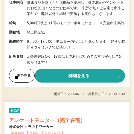
仕事内容
健康食品を食べたり化粧品を使用し、身体測定やアンケート
にお答え頂くなどのお仕事です。 来所が無くご自宅で出来る
案件や、弊社以外の場所で実施する案件もございます…
給与
5,000円以上（1回のモニター参加につき） ※完全出来高制
勤務地
埼玉県全域
勤務時間
9：00～17：00（モニター内容により異なります） 好きな時
間＆タイミングで勤務OK！…
応募資格
治験未経験OK 18歳以上であれば初めての方も安心して始
められます！
詳細を見る
後で見る
更新日： 2026/07/21 掲載終了日： 2026/11/13
NEW
アンケートモニター（完全在宅）
株式会社 クラウドワーカー
業務委託
登録制
在宅・内職