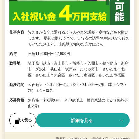
仕事内容
皆さまが安全に通れるよう人や車の誘導・案内などをお願い
します。 最初は慣れるまで、歩行者の誘導や声掛けから始め
ていただきます。 未経験で始めた方がほとん…
給与
日給11,400円〜12,900円
勤務地
埼玉県川越市・富士見市・飯能市・入間市・鶴ヶ島市・新座
市・所沢市・狭山市・坂戸市・ふじみ野市・さいたま市北
区・さいたま市大宮区・さいたま市西区・さいたま市桜区
勤務時間
＜夜勤＞ ・20：00〜翌5：00 ・21：00〜翌6：00（シフト
制） ※1日8時…
応募資格
無資格・未経験OK！ ※18歳以上：警備業法による（例外事
由2号）
詳細を見る
後で見る