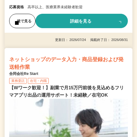
応募資格
高卒以上、医療業界未経験者歓迎
詳細を見る
後で見る
更新日： 2026/07/24 掲載終了日： 2026/08/31
ネットショップのデータ入力・商品登録および発
送軽作業
合同会社Re Start
業務委託
在宅・内職
【Wワーク歓迎！】副業で月15万円前後を見込めるフリ
マアプリ出品の運用サポート！未経験／在宅OK