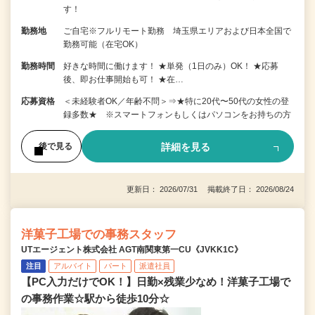
す！
勤務地
ご自宅※フルリモート勤務 埼玉県エリアおよび日本全国で
勤務可能（在宅OK）
勤務時間
好きな時間に働けます！ ★単発（1日のみ）OK！ ★応募
後、即お仕事開始も可！ ★在…
応募資格
＜未経験者OK／年齢不問＞⇒★特に20代〜50代の女性の登
録多数★ ※スマートフォンもしくはパソコンをお持ちの方
詳細を見る
後で見る
更新日： 2026/07/31 掲載終了日： 2026/08/24
洋菓子工場での事務スタッフ
UTエージェント株式会社 AGT南関東第一CU《JVKK1C》
注目
アルバイト
パート
派遣社員
【PC入力だけでOK！】日勤×残業少なめ！洋菓子工場で
の事務作業☆駅から徒歩10分☆