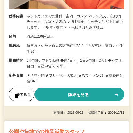
仕事内容
ネットカフェでの受付・案内、カンタンなPC入力、忘れ物
チェック、個室・店内の片づけ清掃、キッチンなどをお願い
します。 ＜受付・案内＞ ・来店されたお客様…
給与
時給1,200円以上
勤務地
埼玉県さいたま市大宮区宮町1-75-1（「大宮駅」東口より徒
歩3分）
勤務時間
24時間シフト制勤務 ◆週4日～、1日5時間～OK！ ◆シフト
自由・自己申告制 ★平…
応募資格
★学歴不問 ★フリーター大歓迎 ★WワークOK！ ★扶養内勤
務OK！
詳細を見る
後で見る
更新日： 2026/06/26 掲載終了日： 2026/12/31
公園や緑地での作業補助スタッフ