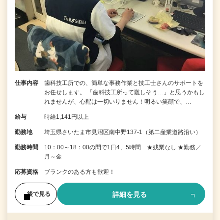
仕事内容
歯科技工所での、簡単な事務作業と技工士さんのサポートを
お任せします。 「歯科技工所って難しそう…」と思うかもし
れませんが、心配は一切いりません！明るい笑顔で、…
給与
時給1,141円以上
勤務地
埼玉県さいたま市見沼区南中野137-1（第二産業道路沿い）
勤務時間
10：00～18：00の間で1日4、5時間 ★残業なし ★勤務／
月～金
応募資格
ブランクのある方も歓迎！
詳細を見る
後で見る