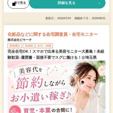
詳細を見る
後で見る
更新日： 2026/07/24 掲載終了日： 2026/08/31
化粧品などに関する在宅調査員・在宅モニター
株式会社ビサーチ
業務委託
登録制
在宅・内職
完全在宅OK！スマホで出来る美容モニター大募集！未経
験歓迎♪履歴書・面接不要でスグに働ける！@埼玉県