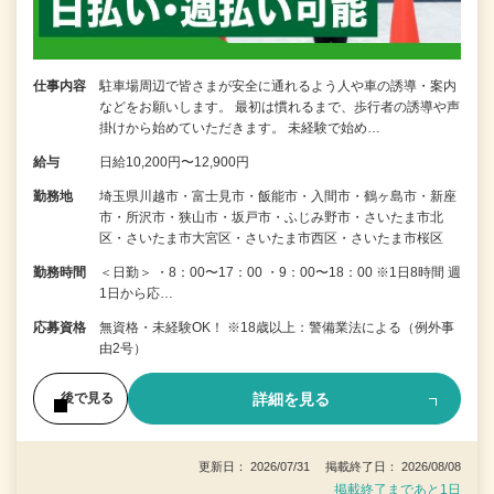
仕事内容
駐車場周辺で皆さまが安全に通れるよう人や車の誘導・案内
などをお願いします。 最初は慣れるまで、歩行者の誘導や声
掛けから始めていただきます。 未経験で始め…
給与
日給10,200円〜12,900円
勤務地
埼玉県川越市・富士見市・飯能市・入間市・鶴ヶ島市・新座
市・所沢市・狭山市・坂戸市・ふじみ野市・さいたま市北
区・さいたま市大宮区・さいたま市西区・さいたま市桜区
勤務時間
＜日勤＞ ・8：00〜17：00 ・9：00〜18：00 ※1日8時間 週
1日から応…
応募資格
無資格・未経験OK！ ※18歳以上：警備業法による（例外事
由2号）
詳細を見る
後で見る
更新日： 2026/07/31 掲載終了日： 2026/08/08
掲載終了まであと1日