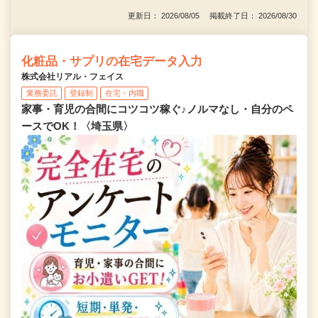
更新日： 2026/08/05 掲載終了日： 2026/08/30
化粧品・サプリの在宅データ入力
株式会社リアル・フェイス
業務委託
登録制
在宅・内職
家事・育児の合間にコツコツ稼ぐ♪ノルマなし・自分のペ
ースでOK！〈埼玉県〉