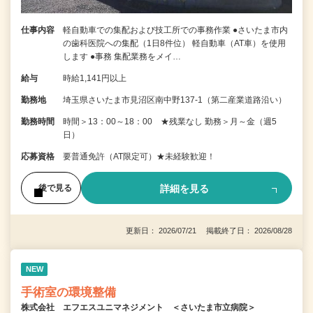
仕事内容
軽自動車での集配および技工所での事務作業 ●さいたま市内
の歯科医院への集配（1日8件位） 軽自動車（AT車）を使用
します ●事務 集配業務をメイ…
給与
時給1,141円以上
勤務地
埼玉県さいたま市見沼区南中野137-1（第二産業道路沿い）
勤務時間
時間＞13：00～18：00 ★残業なし 勤務＞月～金（週5
日）
応募資格
要普通免許（AT限定可）★未経験歓迎！
詳細を見る
後で見る
更新日： 2026/07/21 掲載終了日： 2026/08/28
NEW
手術室の環境整備
株式会社 エフエスユニマネジメント ＜さいたま市立病院＞