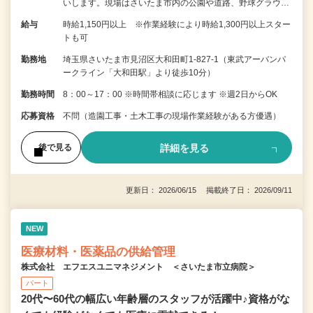
いします。現場はさいたま市内の公園や道路、野球グラウ…
給与
時給1,150円以上 ※作業経験により時給1,300円以上スター
トも可
勤務地
埼玉県さいたま市見沼区大和田町1-827-1（東武アーバンパ
ークライン「大和田駅」より徒歩10分）
勤務時間
8：00～17：00 ※時間帯相談に応じます ※週2日からOK
応募資格
不問（造園工事・土木工事の現場作業経験がある方優遇）
詳細を見る
後で見る
更新日： 2026/06/15 掲載終了日： 2026/09/11
NEW
医療材料・医薬品の供給管理
株式会社 エフエスユニマネジメント ＜さいたま市立病院＞
パート
20代〜60代の幅広い年齢層のスタッフが活躍中♪資格がな