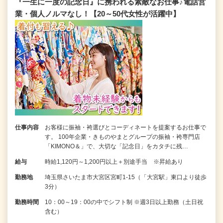
『一生に一度の記念日』に携われる素敵なお仕事♪電話営
業・個人ノルマなし！【20～50代女性が活躍中】
仕事内容
お客様に振袖・袴選びとコーディネートを提案するお仕事で
す。 100年企業・きものやまとグループの振袖・袴専門店
「KIMONO＆」で、大切な「記念日」をカタチに残…
給与
時給1,120円～1,200円以上＋別途手当 ※昇給あり
勤務地
埼玉県さいたま市大宮区宮町1-15（「大宮駅」東口より徒歩
3分）
勤務時間
10：00～19：00の中でシフト制 ※週3日以上勤務（土日祝
含む）