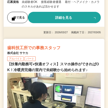
応募資格
未経験者OK 接客経験者優遇 着付・ヘアメイク・カメラ
のスキルがあれば活かせます
詳細を見る
後で見る
更新日： 2026/03/27 掲載終了日： 2027/03/05
歯科技工所での事務スタッフ
株式会社 サヤカ
アルバイト
パート
【扶養内勤務可×快適オフィス】スマホ操作ができればO
K！冷暖房完備の室内で未経験から始められます♪