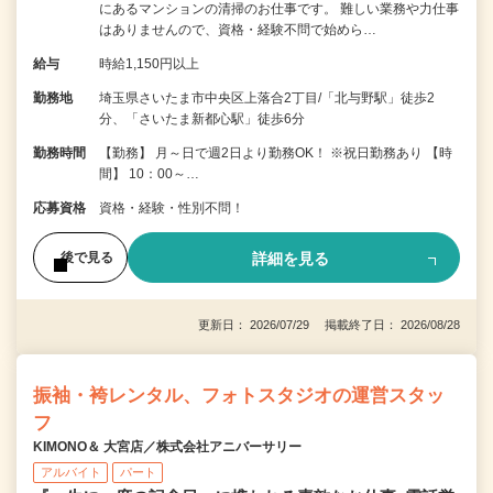
にあるマンションの清掃のお仕事です。 難しい業務や力仕事
はありませんので、資格・経験不問で始めら…
給与
時給1,150円以上
勤務地
埼玉県さいたま市中央区上落合2丁目/「北与野駅」徒歩2
分、「さいたま新都心駅」徒歩6分
勤務時間
【勤務】 月～日で週2日より勤務OK！ ※祝日勤務あり 【時
間】 10：00～…
応募資格
資格・経験・性別不問！
詳細を見る
後で見る
更新日： 2026/07/29 掲載終了日： 2026/08/28
振袖・袴レンタル、フォトスタジオの運営スタッ
フ
KIMONO＆ 大宮店／株式会社アニバーサリー
アルバイト
パート