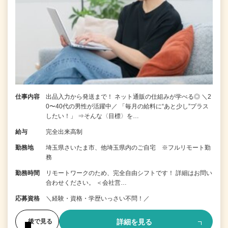
仕事内容
出品入力から発送まで！ ネット通販の仕組みが学べる◎ ＼2
0〜40代の男性が活躍中／ 「毎月の給料に“あと少し”プラス
したい！」 ⇒そんな〈目標〉を…
給与
完全出来高制
勤務地
埼玉県さいたま市、他埼玉県内のご自宅 ※フルリモート勤
務
勤務時間
リモートワークのため、完全自由シフトです！ 詳細はお問い
合わせください。 ＜会社営…
応募資格
＼経験・資格・学歴いっさい不問！／
詳細を見る
後で見る