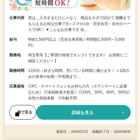
仕事内容
実は…入力するだけじゃなく、商品をタダで試せて 報酬まで
もらえるお得な仕事です♪ スマホ1台・完全在宅・自分のペー
スでOK！ ▼こんなお仕事です 化…
給与
時給1,500円以上（完全出来高制／時間額1,500円～5,000
円）
勤務地
埼玉県等【ご希望の地域でオシゴトできます♪ お気軽にご
相談ください！】
勤務時間
1日5分～好きな時間、空いている時間に働けます！ ☆1回の
みの単発や短期～中長期まで…
応募資格
◎PC・スマートフォンをお持ちの方（※アンケートに必要
なため） ◎未経験者大歓迎！ ◎20代、30代、40代、50代の
女性の登録多数 ◎年齢不問
詳細を見る
後で見る
更新日： 2026/07/23 掲載終了日： 2026/08/30