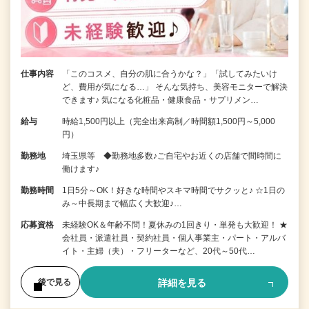
仕事内容
「このコスメ、自分の肌に合うかな？」「試してみたいけ
ど、費用が気になる…」 そんな気持ち、美容モニターで解決
できます♪ 気になる化粧品・健康食品・サプリメン…
給与
時給1,500円以上（完全出来高制／時間額1,500円～5,000
円）
勤務地
埼玉県等 ◆勤務地多数♪ご自宅やお近くの店舗で間時間に
働けます♪
勤務時間
1日5分～OK！好きな時間やスキマ時間でサクッと♪ ☆1日の
み～中長期まで幅広く大歓迎♪…
応募資格
未経験OK＆年齢不問！夏休みの1回きり・単発も大歓迎！ ★
会社員・派遣社員・契約社員・個人事業主・パート・アルバ
イト・主婦（夫）・フリーターなど、20代～50代…
詳細を見る
後で見る