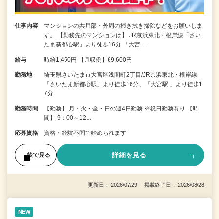
仕事内容
マンションの共用部・外周の掃き拭き掃除などをお願いしま
す。 【勤務先のマンションは】 JR京浜東北・根岸線「さい
たま新都心駅」より徒歩16分 「大宮…
給与
時給1,450円 【月収例】69,600円
勤務地
埼玉県さいたま市大宮区浅間町2丁目/JR京浜東北・根岸線
「さいたま新都心駅」より徒歩16分、「大宮駅 」より徒歩1
7分
勤務時間
【勤務】 月・火・金・日の週4日勤務 ※祝日勤務有り 【時
間】 9：00～12…
応募資格
資格・経験不問で始められます
詳細を見る
後で見る
更新日： 2026/07/29 掲載終了日： 2026/08/28
NEW