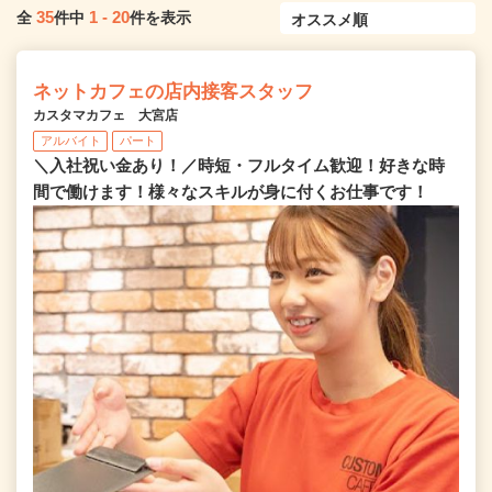
35
1
-
20
全
件中
件を表示
ネットカフェの店内接客スタッフ
カスタマカフェ 大宮店
アルバイト
パート
＼入社祝い金あり！／時短・フルタイム歓迎！好きな時
間で働けます！様々なスキルが身に付くお仕事です！