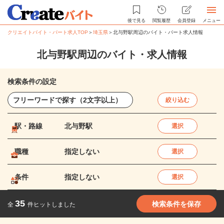
後で見る
閲覧履歴
会員登録
メニュー
クリエイトバイト・パート求人TOP
＞
埼玉県
＞
北与野駅周辺のバイト・パート求人情報
北与野駅周辺のバイト・求人情報
検索条件の設定
絞り込む
駅・路線
北与野駅
選択
職種
指定しない
選択
条件
指定しない
選択
35
検索条件を保存
全
件ヒットしました