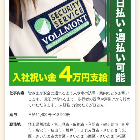
仕事内容
皆さまが安全に通れるよう人や車の誘導・案内などをお願い
します。 最初は慣れるまで、歩行者の誘導や声掛けから始め
ていただきます。 未経験で始めた方がほとん…
給与
日給11,400円〜12,900円
勤務地
埼玉県川越市・富士見市・飯能市・入間市・鶴ヶ島市・新座
市・所沢市・狭山市・坂戸市・ふじみ野市・さいたま市北
区・さいたま市大宮区・さいたま市西区・さいたま市桜区