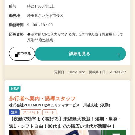
給与
時給1,300円以上
勤務地
埼玉県さいたま市桜区
勤務時間
9：00～18：00
応募資格
◆基本的なPC入力ができる方、定年満60歳（再雇用として
原則65歳迄就業）
詳細を見る
後で見る
更新日： 2026/07/22 掲載終了日： 2026/08/27
NEW
歩行者へ案内・誘導スタッフ
株式会社VOLLMONTセキュリティサービス 川越支社（夜勤）
注目
アルバイト
パート
【夜勤で効率よく稼げる】未経験大歓迎！短期・単発・
週1・シフト自由！80代までの幅広い世代が活躍中！