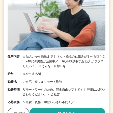
仕事内容
出品入力から発送まで！ ネット通販の仕組みが学べる◎ ＼2
0〜40代の男性が活躍中／ 「毎月の給料に“あと少し”プラス
したい！」 ⇒そんな〈目標〉を…
給与
完全出来高制
勤務地
ご自宅 ※フルリモート勤務
勤務時間
リモートワークのため、完全自由シフトです！ 詳細はお問い
合わせください。 ＜会社営…
応募資格
＼経験・資格・学歴いっさい不問！／