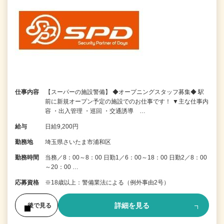
仕事内容
【スーパーの施設警備】 ◆オープニングスタッフ募集◆ 駅
前に新規オープン予定の施設でのお仕事です！ ▼主な仕事内
容 ・出入管理 ・巡回 ・交通誘導 …
給与
日給9,200円
勤務地
埼玉県さいたま市浦和区
勤務時間
当務／8：00～8：00 日勤1／6：00～18：00 日勤2／8：00
～20：00 …
応募資格
※18歳以上：警備業法による（例外事由2号）
詳細を見る
後で見る