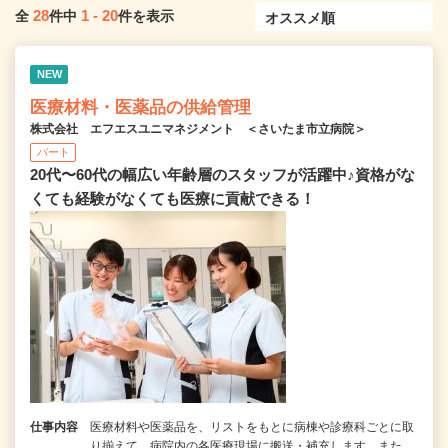
28
1
-
20
全
件中
件を表示
NEW
医療材料・医薬品の供給管理
株式会社 エフエスユニマネジメント ＜さいたま市立病院＞
パート
20代〜60代の幅広い年齢層のスタッフが活躍中♪資格がな
くても経験がなくても医療に貢献できる！
仕事内容
医療材料や医薬品を、リストをもとに病棟や診療科ごとに取
り揃えて、病院内の各医療現場に搬送・補充します。また、