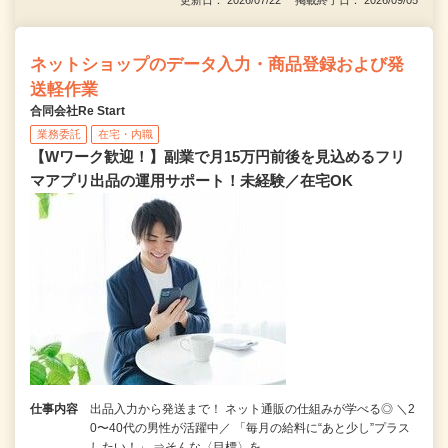
更新日： 2026/07/22 掲載終了日： 2026/09/05
ネットショップのデータ入力・商品登録および発
送軽作業
合同会社Re Start
業務委託
在宅・内職
【Wワーク歓迎！】副業で月15万円前後を見込めるフリ
マアプリ出品の運用サポート！未経験／在宅OK
仕事内容
出品入力から発送まで！ ネット通販の仕組みが学べる◎ ＼2
0〜40代の男性が活躍中／ 「毎月の給料に“あと少し”プラス
したい！」 ⇒そんな〈目標〉を…