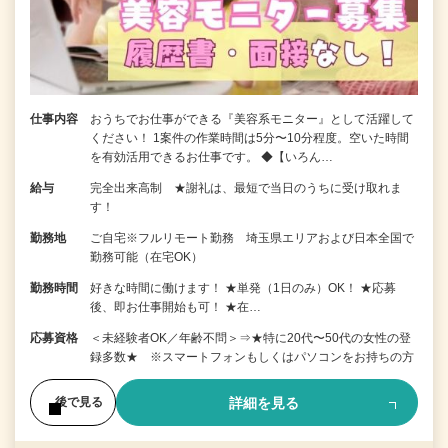
仕事内容
おうちでお仕事ができる『美容系モニター』として活躍して
ください！ 1案件の作業時間は5分〜10分程度。空いた時間
を有効活用できるお仕事です。 ◆【いろん…
給与
完全出来高制 ★謝礼は、最短で当日のうちに受け取れま
す！
勤務地
ご自宅※フルリモート勤務 埼玉県エリアおよび日本全国で
勤務可能（在宅OK）
勤務時間
好きな時間に働けます！ ★単発（1日のみ）OK！ ★応募
後、即お仕事開始も可！ ★在…
応募資格
＜未経験者OK／年齢不問＞⇒★特に20代〜50代の女性の登
録多数★ ※スマートフォンもしくはパソコンをお持ちの方
詳細を見る
後で見る