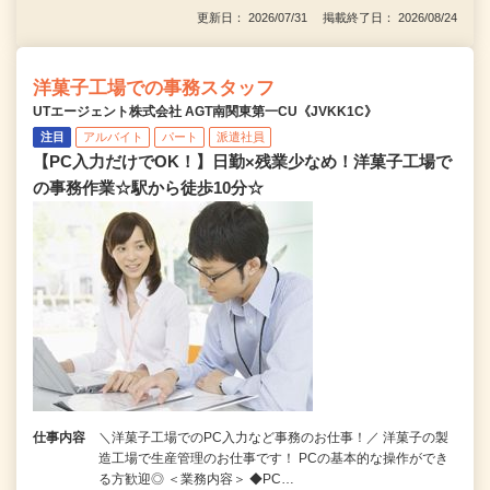
更新日： 2026/07/31 掲載終了日： 2026/08/24
洋菓子工場での事務スタッフ
UTエージェント株式会社 AGT南関東第一CU《JVKK1C》
注目
アルバイト
パート
派遣社員
【PC入力だけでOK！】日勤×残業少なめ！洋菓子工場で
の事務作業☆駅から徒歩10分☆
仕事内容
＼洋菓子工場でのPC入力など事務のお仕事！／ 洋菓子の製
造工場で生産管理のお仕事です！ PCの基本的な操作ができ
る方歓迎◎ ＜業務内容＞ ◆PC…