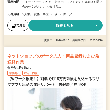
勤務時間
リモートワークのため、完全自由シフトです！ 詳細はお問い
合わせください。 ＜会社営…
応募資格
＼経験・資格・学歴いっさい不問！／
詳細を見る
後で見る
更新日： 2026/07/15 掲載終了日： 2026/08/26
ネットショップのデータ入力・商品登録および発
送軽作業
合同会社Re Start
業務委託
在宅・内職
【Wワーク歓迎！】副業で月15万円前後を見込めるフリ
マアプリ出品の運用サポート！未経験／在宅OK