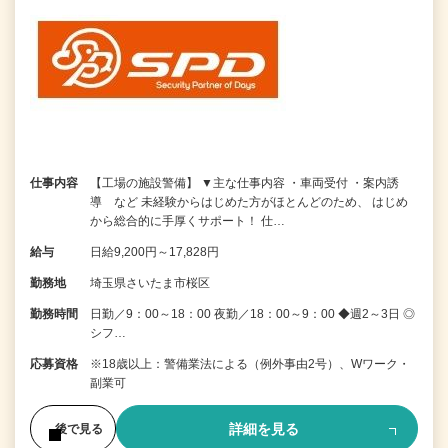
仕事内容
【工場の施設警備】 ▼主な仕事内容 ・車両受付 ・案内誘
導 など 未経験からはじめた方がほとんどのため、 はじめ
から総合的に手厚くサポート！ 仕…
給与
日給9,200円～17,828円
勤務地
埼玉県さいたま市桜区
勤務時間
日勤／9：00～18：00 夜勤／18：00～9：00 ◆週2～3日 ◎
シフ…
応募資格
※18歳以上：警備業法による（例外事由2号）、Wワーク・
副業可
詳細を見る
後で見る