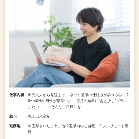
仕事内容
出品入力から発送まで！ ネット通販の仕組みが学べる◎ ＼2
0〜40代の男性が活躍中／ 「毎月の給料に“あと少し”プラス
したい！」 ⇒そんな〈目標〉を…
給与
完全出来高制
勤務地
埼玉県さいたま市、他埼玉県内のご自宅 ※フルリモート勤
務