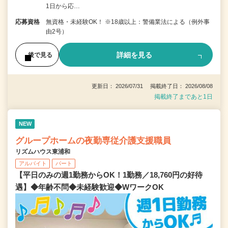
1日から応…
応募資格
無資格・未経験OK！ ※18歳以上：警備業法による（例外事
由2号）
詳細を見る
後で見る
更新日： 2026/07/31 掲載終了日： 2026/08/08
掲載終了まであと1日
NEW
グループホームの夜勤専従介護支援職員
リズムハウス東浦和
アルバイト
パート
【平日のみの週1勤務からOK！1勤務／18,760円の好待
遇】◆年齢不問◆未経験歓迎◆WワークOK