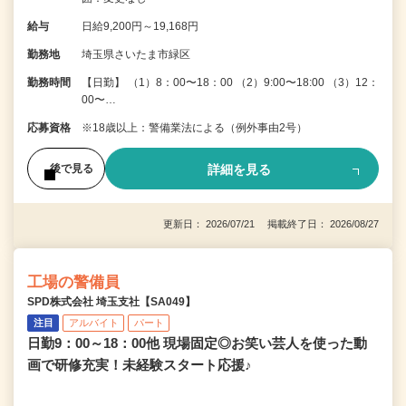
給与
日給9,200円～19,168円
勤務地
埼玉県さいたま市緑区
勤務時間
【日勤】 （1）8：00〜18：00 （2）9:00〜18:00 （3）12：
00〜…
応募資格
※18歳以上：警備業法による（例外事由2号）
詳細を見る
後で見る
更新日： 2026/07/21 掲載終了日： 2026/08/27
工場の警備員
SPD株式会社 埼玉支社【SA049】
注目
アルバイト
パート
日勤9：00～18：00他 現場固定◎お笑い芸人を使った動
画で研修充実！未経験スタート応援♪