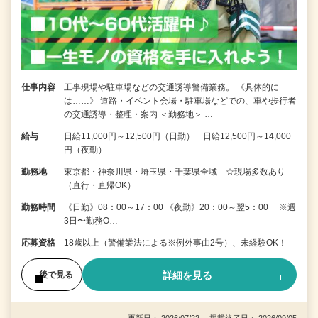
仕事内容
工事現場や駐車場などの交通誘導警備業務。 《具体的に
は……》 道路・イベント会場・駐車場などでの、車や歩行者
の交通誘導・整理・案内 ＜勤務地＞ …
給与
日給11,000円～12,500円（日勤） 日給12,500円～14,000
円（夜勤）
勤務地
東京都・神奈川県・埼玉県・千葉県全域 ☆現場多数あり
（直行・直帰OK）
勤務時間
《日勤》08：00～17：00 《夜勤》20：00～翌5：00 ※週
3日〜勤務O…
応募資格
18歳以上（警備業法による※例外事由2号）、未経験OK！
詳細を見る
後で見る