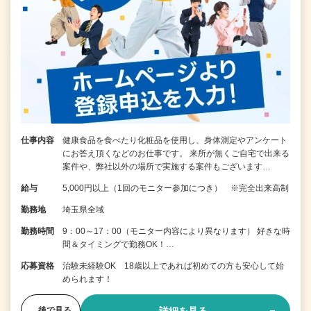
仕事内容
健康食品を食べたり化粧品を使用し、身体測定やアンケート
にお答え頂くなどのお仕事です。 来所が無くご自宅で出来る
案件や、弊社以外の場所で実施する案件もございます…
給与
5,000円以上（1回のモニター参加につき） ※完全出来高制
勤務地
埼玉県全域
勤務時間
9：00～17：00（モニター内容により異なります） 好きな時
間＆タイミングで勤務OK！…
応募資格
治験未経験OK 18歳以上であれば初めての方も安心して始
められます！
詳細を見る
後で見る