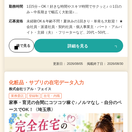
勤務時間
1日5分～OK！好きな時間やスキマ時間でサクッと♪ ☆1日の
み～中長期まで幅広く大歓迎♪…
応募資格
未経験OK＆年齢不問！夏休みの1回きり・単発も大歓迎！ ★
会社員・派遣社員・契約社員・個人事業主・パート・アルバ
イト・主婦（夫）・フリーターなど、20代～50代…
詳細を見る
後で見る
更新日： 2026/08/05 掲載終了日： 2026/08/30
化粧品・サプリの在宅データ入力
株式会社リアル・フェイス
業務委託
登録制
在宅・内職
家事・育児の合間にコツコツ稼ぐ♪ノルマなし・自分のペ
ースでOK！〈埼玉県〉