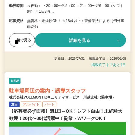
勤務時間
＜夜勤＞ ・20：00〜翌5：00 ・21：00〜翌6：00（シフト
制） ※1日8時…
応募資格
無資格・未経験OK！ ※18歳以上：警備業法による（例外事
由2号）
詳細を見る
後で見る
更新日： 2026/07/31 掲載終了日： 2026/08/08
掲載終了まであと1日
NEW
駐車場周辺の案内・誘導スタッフ
株式会社VOLLMONTセキュリティサービス 川越支社（駐車場）
注目
アルバイト
パート
【応募者必ず面接】週1日～OK！シフト自由！未経験大
歓迎！20代〜80代活躍中！副業・WワークOK！