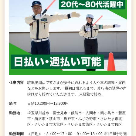
仕事内容
駐車場周辺で皆さまが安全に通れるよう人や車の誘導・案内
などをお願いします。 最初は慣れるまで、歩行者の誘導や声
掛けから始めていただきます。 未経験で始め…
給与
日給10,200円〜12,900円
勤務地
埼玉県川越市・富士見市・飯能市・入間市・鶴ヶ島市・新座
市・所沢市・狭山市・坂戸市・ふじみ野市・さいたま市北
区・さいたま市大宮区・さいたま市西区・さいたま市桜区
勤務時間
＜日勤＞ ・8：00〜17：00 ・9：00〜18：00 ※1日8時間 週