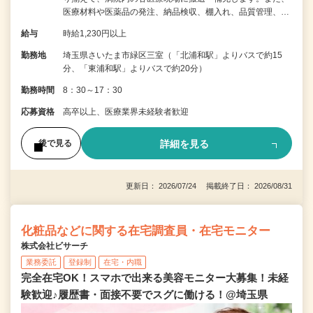
医療材料や医薬品の発注、納品検収、棚入れ、品質管理、…
給与
時給1,230円以上
勤務地
埼玉県さいたま市緑区三室（「北浦和駅」よりバスで約15
分、「東浦和駅」よりバスで約20分）
勤務時間
8：30～17：30
応募資格
高卒以上、医療業界未経験者歓迎
詳細を見る
後で見る
更新日： 2026/07/24 掲載終了日： 2026/08/31
化粧品などに関する在宅調査員・在宅モニター
株式会社ビサーチ
業務委託
登録制
在宅・内職
完全在宅OK！スマホで出来る美容モニター大募集！未経
験歓迎♪履歴書・面接不要でスグに働ける！@埼玉県