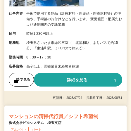
仕事内容
手術で使用する物品（診療材料・医薬品・医療器材等）の準
備や、手術後の片付けなどを行います。 変更範囲：配属先お
よび通勤圏内の受託業務
給与
時給1,230円以上
勤務地
埼玉県さいたま市緑区三室（「北浦和駅」よりバスで約15
分、「東浦和駅」よりバスで約20分）
勤務時間
8：30～17：30
応募資格
高卒以上、医療業界未経験者歓迎
詳細を見る
後で見る
更新日： 2026/07/24 掲載終了日： 2026/08/31
マンションの清掃代行員／シフト希望制
株式会社ビルシステム 埼玉支店
アルバイト
パート