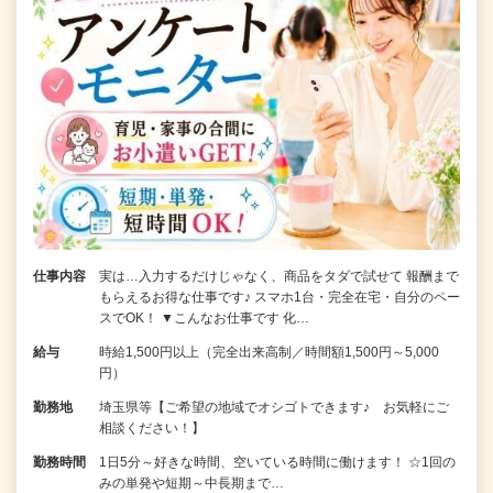
仕事内容
実は…入力するだけじゃなく、商品をタダで試せて 報酬まで
もらえるお得な仕事です♪ スマホ1台・完全在宅・自分のペー
スでOK！ ▼こんなお仕事です 化…
給与
時給1,500円以上（完全出来高制／時間額1,500円～5,000
円）
勤務地
埼玉県等【ご希望の地域でオシゴトできます♪ お気軽にご
相談ください！】
勤務時間
1日5分～好きな時間、空いている時間に働けます！ ☆1回の
みの単発や短期～中長期まで…