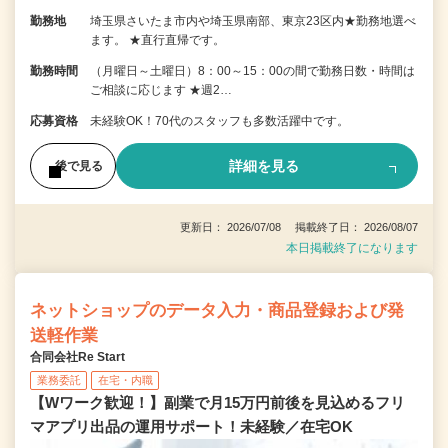
勤務地
埼玉県さいたま市内や埼玉県南部、東京23区内★勤務地選べ
ます。 ★直行直帰です。
勤務時間
（月曜日～土曜日）8：00～15：00の間で勤務日数・時間は
ご相談に応じます ★週2…
応募資格
未経験OK！70代のスタッフも多数活躍中です。
詳細を見る
後で見る
更新日： 2026/07/08 掲載終了日： 2026/08/07
本日掲載終了になります
ネットショップのデータ入力・商品登録および発
送軽作業
合同会社Re Start
業務委託
在宅・内職
【Wワーク歓迎！】副業で月15万円前後を見込めるフリ
マアプリ出品の運用サポート！未経験／在宅OK