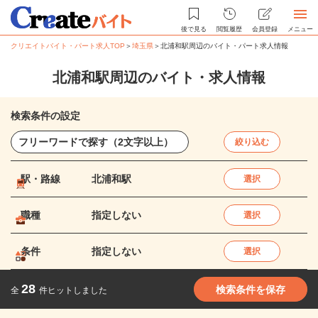
後で見る
閲覧履歴
会員登録
メニュー
クリエイトバイト・パート求人TOP
＞
埼玉県
＞
北浦和駅周辺のバイト・パート求人情報
北浦和駅周辺のバイト・求人情報
検索条件の設定
絞り込む
駅・路線
北浦和駅
選択
職種
指定しない
選択
条件
指定しない
選択
28
検索条件を保存
全
件ヒットしました