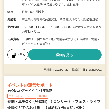
車・バイク通勤OKで通いやすく、直行直帰…
給与
日給9,600円以上
勤務地
埼玉県寄居町内の商業施設 ※常駐現場のため勤務地固定
勤務時間
・6：00～14：30 ・14：30～23：00 ※現場状況により多少
の変動あり …
応募資格
18歳以上（例外事由2号／警備業法による）未経験・警備デ
ビューさんも大歓迎！
詳細を見る
後で見る
更新日： 2026/07/29 掲載終了日： 2026/09/01
イベントの運営サポート
株式会社シアーズ イベント事業部
アルバイト
パート
登録制
短期・単発OK（登録制）！コンサート・フェス・ライブ
会場などでのお仕事！【日給3万円×日払いOK】