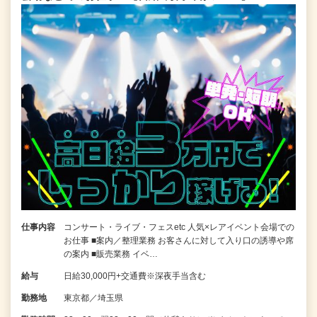
仕事内容
コンサート・ライブ・フェスetc 人気×レアイベント会場での
お仕事 ■案内／整理業務 お客さんに対して入り口の誘導や席
の案内 ■販売業務 イベ…
給与
日給30,000円+交通費※深夜手当含む
勤務地
東京都／埼玉県