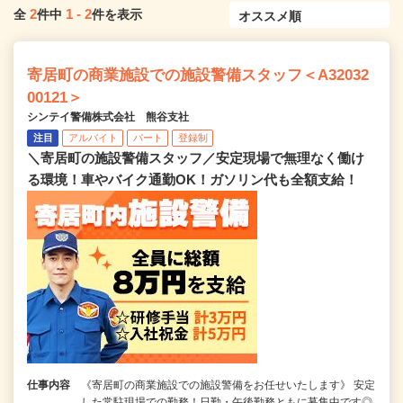
2
1
-
2
全
件中
件を表示
寄居町の商業施設での施設警備スタッフ＜A32032
00121＞
シンテイ警備株式会社 熊谷支社
注目
アルバイト
パート
登録制
＼寄居町の施設警備スタッフ／安定現場で無理なく働け
る環境！車やバイク通勤OK！ガソリン代も全額支給！
仕事内容
《寄居町の商業施設での施設警備をお任せいたします》 安定
した常駐現場での勤務！日勤・午後勤務ともに募集中です◎