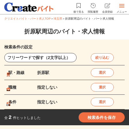
後で見る
閲覧履歴
会員登録
メニュー
クリエイトバイト・パート求人TOP
＞
埼玉県
＞
折原駅周辺のバイト・パート求人情報
折原駅周辺のバイト・求人情報
検索条件の設定
絞り込む
駅・路線
折原駅
選択
職種
指定しない
選択
条件
指定しない
選択
2
検索条件を保存
全
件ヒットしました