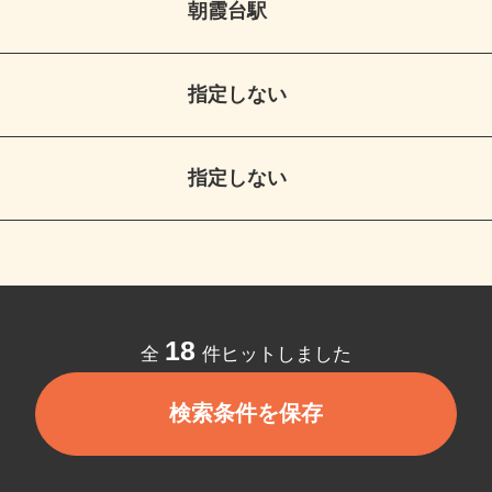
朝霞台駅
指定しない
指定しない
18
全
件ヒットしました
検索条件を保存