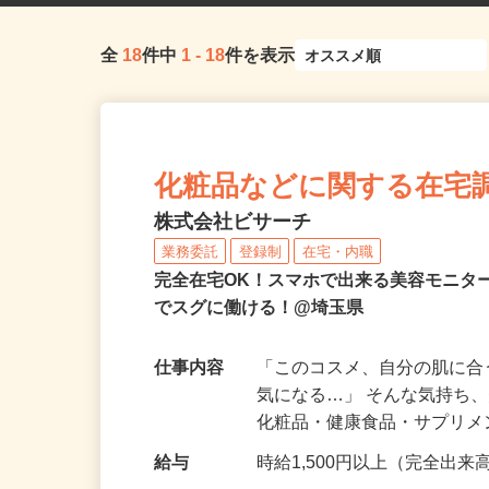
全
18
件中
1
-
18
件を表示
化粧品などに関する在宅
株式会社ビサーチ
業務委託
登録制
在宅・内職
完全在宅OK！スマホで出来る美容モニタ
でスグに働ける！@埼玉県
仕事内容
「このコスメ、自分の肌に
気になる…」 そんな気持ち
化粧品・健康食品・サプリ
給与
時給1,500円以上（完全出来高