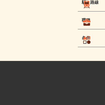
駅・路線
職種
条件