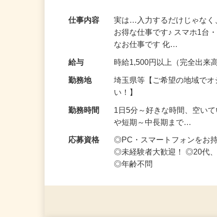
家事・育児の合間にコツコツ稼ぐ♪ノルマ
仕事内容
実は…入力するだけじゃなく
お得な仕事です♪ スマホ1台
なお仕事です 化…
給与
時給1,500円以上（完全出来高
勤務地
埼玉県等【ご希望の地域でオ
い！】
勤務時間
1日5分～好きな時間、空い
や短期～中長期まで…
応募資格
◎PC・スマートフォンをお
◎未経験者大歓迎！ ◎20代
◎年齢不問