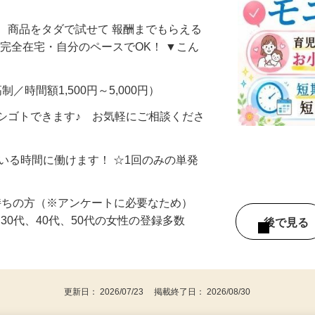
なし・自分のペースでOK！〈埼玉県〉
、商品をタダで試せて 報酬までもらえる
・完全在宅・自分のペースでOK！ ▼こん
制／時間額1,500円～5,000円）
シゴトできます♪ お気軽にご相談くださ
ている時間に働けます！ ☆1回のみの単発
持ちの方（※アンケートに必要なため）
、30代、40代、50代の女性の登録多数
後で見