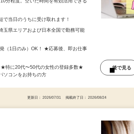
美容系モニター』として活躍してくださ
分〜10分程度。空いた時間を有効活用できる
最短で当日のうちに受け取れます！
 埼玉県エリアおよび日本全国で勤務可能
単発（1日のみ）OK！ ★応募後、即お仕事
⇒★特に20代〜50代の女性の登録多数★
後で見
パソコンをお持ちの方
更新日： 2026/07/31 掲載終了日： 2026/08/24