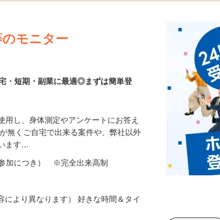
更新日： 2026/07/23 掲載終了日： 2026/08/30
等のモニター
在宅・短期・副業に最適◎まずは簡単登
を使用し、身体測定やアンケートにお答え
所が無くご自宅で出来る案件や、弊社以外
ざいます…
ター参加につき） ※完全出来高制