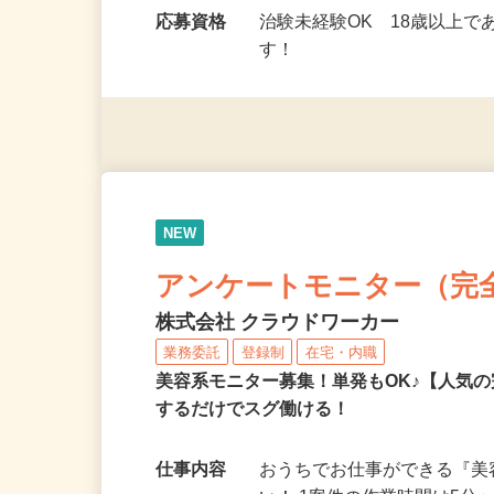
勤務時間
9：00～17：00（モニタ
ミングで勤務OK！…
応募資格
治験未経験OK 18歳以上
す！
NEW
アンケートモニター（完
株式会社 クラウドワーカー
業務委託
登録制
在宅・内職
美容系モニター募集！単発もOK♪【人気
するだけでスグ働ける！