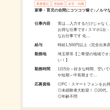
株式会社リアル・フェイス
業務委託
登録制
在宅・内職
家事・育児の合間にコツコツ稼ぐ♪ノルマ
仕事内容
実は…入力するだけじゃなく
お得な仕事です♪ スマホ1台
なお仕事です 化…
給与
時給1,500円以上（完全出来高
勤務地
埼玉県等【ご希望の地域でオ
い！】
勤務時間
1日5分～好きな時間、空い
や短期～中長期まで…
応募資格
◎PC・スマートフォンをお
◎未経験者大歓迎！ ◎20代
◎年齢不問