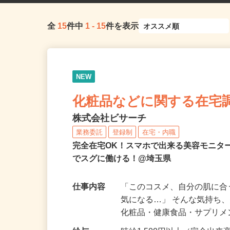
全
15
件中
1
-
15
件を表示
NEW
化粧品などに関する在宅
株式会社ビサーチ
業務委託
登録制
在宅・内職
完全在宅OK！スマホで出来る美容モニタ
でスグに働ける！@埼玉県
仕事内容
「このコスメ、自分の肌に
気になる…」 そんな気持ち
化粧品・健康食品・サプリ