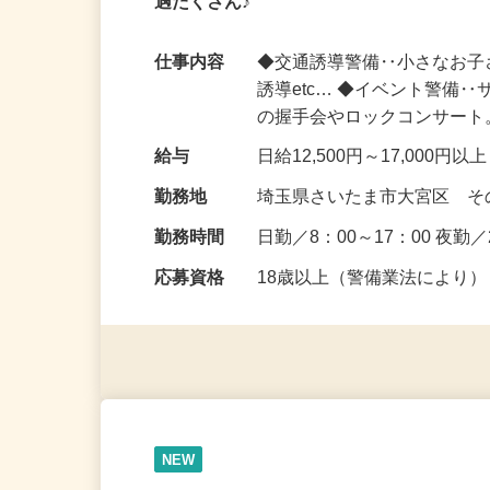
注目
アルバイト
パート
【日払いSTART！】日給13,000円～
遇たくさん♪
仕事内容
◆交通誘導警備‥小さなお
誘導etc… ◆イベント警備
の握手会やロックコンサー
給与
日給12,500円～17,000円以
勤務地
埼玉県さいたま市大宮区 
勤務時間
日勤／8：00～17：00 夜勤／
応募資格
18歳以上（警備業法により