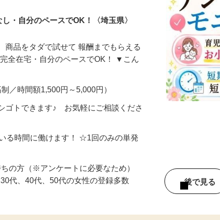
なし・自分のペースでOK！〈埼玉県〉
、商品をタダで試せて 報酬までもらえる
・完全在宅・自分のペースでOK！ ▼こん
制／時間額1,500円～5,000円）
シゴトできます♪ お気軽にご相談くださ
ている時間に働けます！ ☆1回のみの単発
持ちの方（※アンケートに必要なため）
、30代、40代、50代の女性の登録多数
後で見