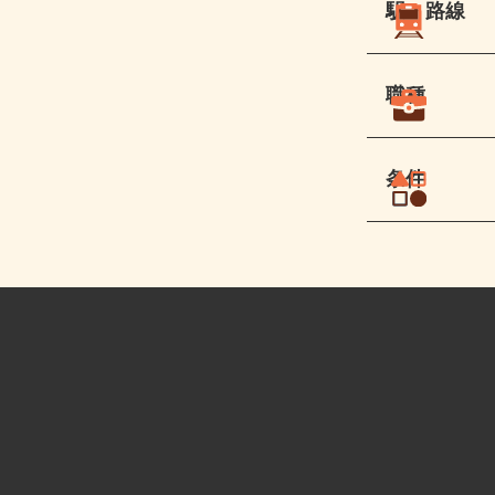
駅・路線
職種
条件