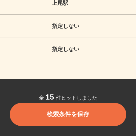
上尾駅
指定しない
指定しない
15
全
件ヒットしました
検索条件を保存