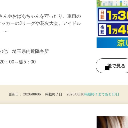
！☆面接交通費・祝い金20万円など嬉しい待
子さんやおばあちゃんを守ったり、車両の
‥サッカーのJリーグや花火大会。アイドル
ト。…
上
その他 埼玉県内近隣各所
20：00～翌5：00
後で見
）
更新日： 2026/08/06 掲載終了日： 2026/08/16
掲載終了まであと10日