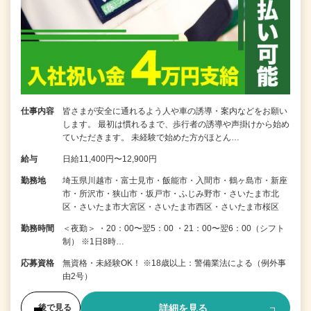
仕事内容
皆さまが安全に通れるよう人や車の誘導・案内などをお願い
します。 最初は慣れるまで、歩行者の誘導や声掛けから始め
ていただきます。 未経験で始めた方がほとん…
給与
日給11,400円〜12,900円
勤務地
埼玉県川越市・富士見市・飯能市・入間市・鶴ヶ島市・新座
市・所沢市・狭山市・坂戸市・ふじみ野市・さいたま市北
区・さいたま市大宮区・さいたま市西区・さいたま市桜区
勤務時間
＜夜勤＞ ・20：00〜翌5：00 ・21：00〜翌6：00（シフト
制） ※1日8時…
応募資格
無資格・未経験OK！ ※18歳以上：警備業法による（例外事
由2号）
詳細を見る
後で見る