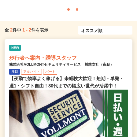
2
1
-
2
全
件中
件を表示
NEW
歩行者へ案内・誘導スタッフ
株式会社VOLLMONTセキュリティサービス 川越支社（夜勤）
注目
アルバイト
パート
【夜勤で効率よく稼げる】未経験大歓迎！短期・単発・
週1・シフト自由！80代までの幅広い世代が活躍中！