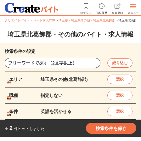
後で見る
閲覧履歴
会員登録
メニュー
クリエイトバイト・パート求人TOP
＞
埼玉県
＞
埼玉県その他
＞
埼玉県北葛飾郡
＞
埼玉県北葛飾郡
埼玉県北葛飾郡・その他のバイト・求人情報
検索条件の設定
絞り込む
エリア
埼玉県その他(北葛飾郡)
選択
職種
指定しない
選択
条件
英語を活かせる
選択
2
検索条件を保存
全
件ヒットしました