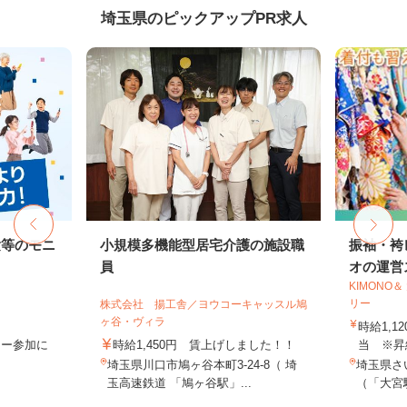
埼玉県のピックアップPR求人
験等のモニ
小規模多機能型居宅介護の施設職
振袖・袴
員
オの運営ス
KIMONO
リー
株式会社 揚工舎／ヨウコーキャッスル鳩
ヶ谷・ヴィラ
時給1,1
ター参加に
時給1,450円 賃上げしました！！
当 ※昇
埼玉県川口市鳩ヶ谷本町3-24-8（ 埼
埼玉県さ
玉高速鉄道 「鳩ヶ谷駅」...
（「大宮