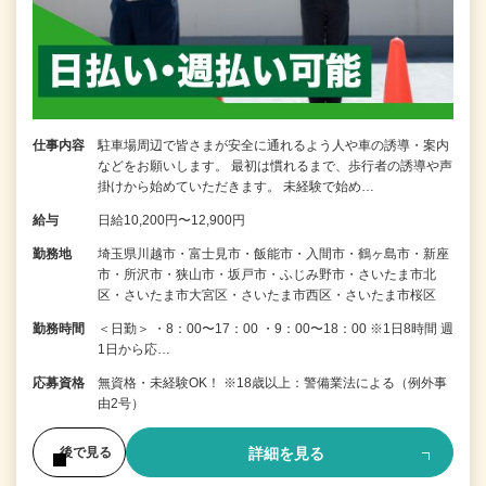
仕事内容
駐車場周辺で皆さまが安全に通れるよう人や車の誘導・案内
などをお願いします。 最初は慣れるまで、歩行者の誘導や声
掛けから始めていただきます。 未経験で始め…
給与
日給10,200円〜12,900円
勤務地
埼玉県川越市・富士見市・飯能市・入間市・鶴ヶ島市・新座
市・所沢市・狭山市・坂戸市・ふじみ野市・さいたま市北
区・さいたま市大宮区・さいたま市西区・さいたま市桜区
勤務時間
＜日勤＞ ・8：00〜17：00 ・9：00〜18：00 ※1日8時間 週
1日から応…
応募資格
無資格・未経験OK！ ※18歳以上：警備業法による（例外事
由2号）
詳細を見る
後で見る