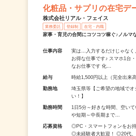
NEW
化粧品・サプリの在宅デ
株式会社リアル・フェイス
業務委託
登録制
在宅・内職
家事・育児の合間にコツコツ稼ぐ♪ノルマ
仕事内容
実は…入力するだけじゃなく
お得な仕事です♪ スマホ1台
なお仕事です 化…
給与
時給1,500円以上（完全出来高
勤務地
埼玉県等【ご希望の地域でオ
い！】
勤務時間
1日5分～好きな時間、空い
や短期～中長期まで…