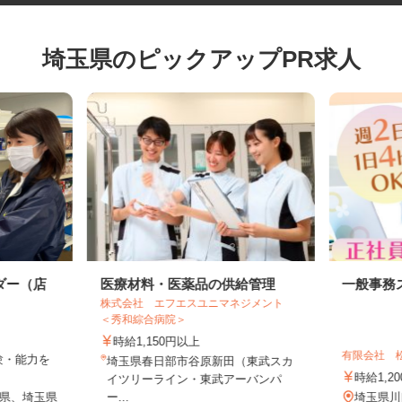
埼玉県のピックアップPR求人
ダー（店
医療材料・医薬品の供給管理
一般事
株式会社 エフエスユニマネジメント
＜秀和綜合病院＞
時給1,150円以上
有限会社
経験・能力を
埼玉県春日部市谷原新田（東武スカ
時給1
イツリーライン・東武アーバンパ