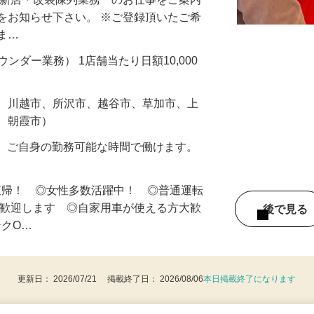
・新店・改装陳列業務 のお仕事をご案内
をお知らせ下さい。 ※ご登録頂いたご希
しま…
ラウンダー業務） 1店舗当たり日額10,000
市、川越市、所沢市、越谷市、草加市、上
市、朝霞市）
の内、ご自身の勤務可能な時間で働けます。
直帰！ ◎女性多数活躍中！ ◎普通運転
は歓迎します ◎自家用車が使える方大歓
後で見
ンクO…