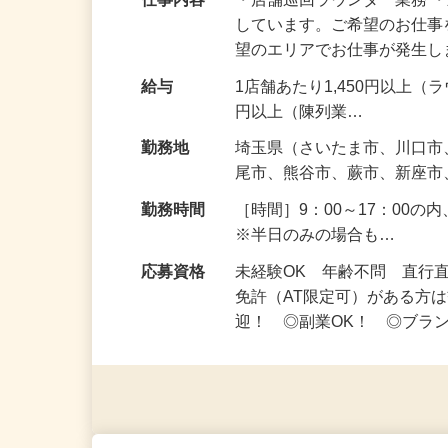
仕事内容
・店舗巡回ラウンダー業務 
しています。ご希望のお仕事
望のエリアでお仕事が発生
給与
1店舗あたり1,450円以上（
円以上（陳列業…
勤務地
埼玉県（さいたま市、川口
尾市、熊谷市、蕨市、新座
勤務時間
［時間］9：00～17：00
※半日のみの場合も…
応募資格
未経験OK 年齢不問 直行
免許（AT限定可）がある方
迎！ ◎副業OK！ ◎ブラ