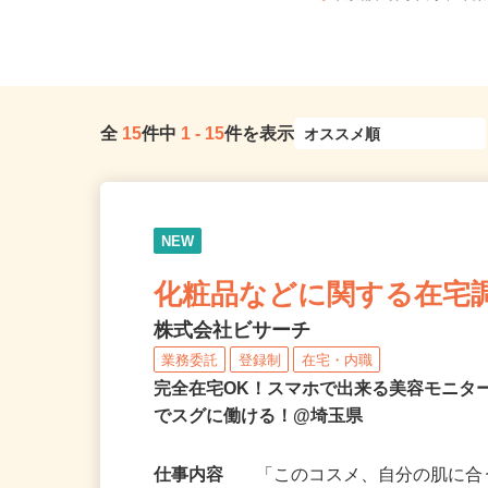
埼玉県川口市安行領根岸1696
東京都、神奈川県、千
全
15
件中
1
-
15
件を表示
NEW
化粧品などに関する在宅
株式会社ビサーチ
業務委託
登録制
在宅・内職
完全在宅OK！スマホで出来る美容モニタ
でスグに働ける！@埼玉県