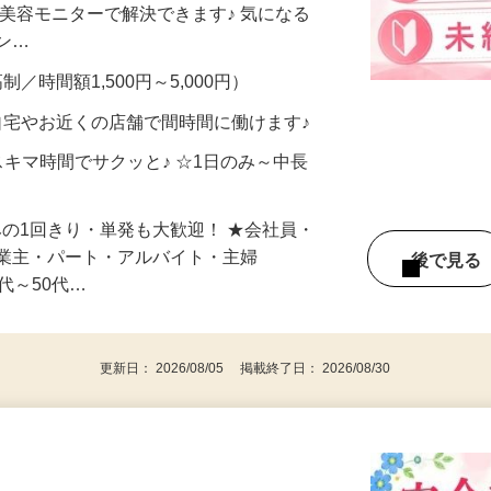
合うかな？」「試してみたいけど、費用が
、美容モニターで解決できます♪ 気になる
メン…
制／時間額1,500円～5,000円）
自宅やお近くの店舗で間時間に働けます♪
スキマ時間でサクッと♪ ☆1日のみ～中長
みの1回きり・単発も大歓迎！ ★会社員・
事業主・パート・アルバイト・主婦
後で見
代～50代…
更新日： 2026/08/05 掲載終了日： 2026/08/30