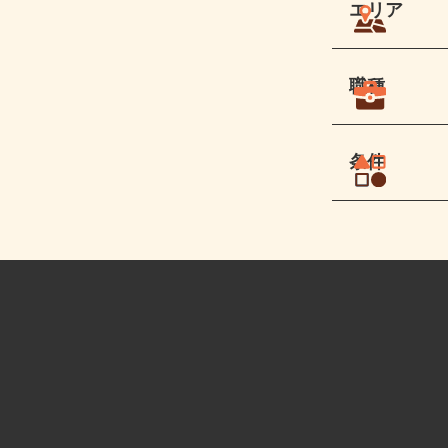
エリア
職種
条件