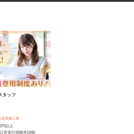
務スタッフ
超有名化粧品のラウンダー（店
舗巡回スタッフ）
株式会社 アールネクスト
 松尾車輌工業
時給1,500円以上 ※経験・能力を
,200円以上
考慮