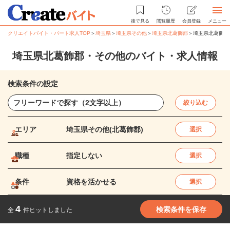
後で見る
閲覧履歴
会員登録
メニュー
クリエイトバイト・パート求人TOP
＞
埼玉県
＞
埼玉県その他
＞
埼玉県北葛飾郡
＞
埼玉県北葛飾郡
埼玉県北葛飾郡・その他のバイト・求人情報
検索条件の設定
絞り込む
エリア
埼玉県その他(北葛飾郡)
選択
職種
指定しない
選択
条件
資格を活かせる
選択
4
検索条件を保存
全
件ヒットしました