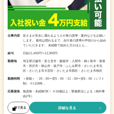
仕事内容
皆さまが安全に通れるよう人や車の誘導・案内などをお願い
します。 最初は慣れるまで、歩行者の誘導や声掛けから始め
ていただきます。 未経験で始めた方がほとん…
給与
日給11,400円〜12,900円
勤務地
埼玉県川越市・富士見市・飯能市・入間市・鶴ヶ島市・新座
市・所沢市・狭山市・坂戸市・ふじみ野市・さいたま市北
区・さいたま市大宮区・さいたま市西区・さいたま市桜区
勤務時間
＜夜勤＞ ・20：00〜翌5：00 ・21：00〜翌6：00（シフト
制） ※1日8時…
応募資格
無資格・未経験OK！ ※18歳以上：警備業法による（例外事
由2号）
詳細を見る
後で見る