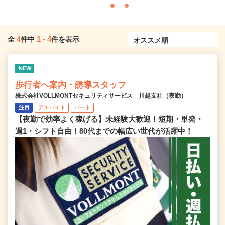
4
1
-
4
全
件中
件を表示
NEW
歩行者へ案内・誘導スタッフ
株式会社VOLLMONTセキュリティサービス 川越支社（夜勤）
注目
アルバイト
パート
【夜勤で効率よく稼げる】未経験大歓迎！短期・単発・
週1・シフト自由！80代までの幅広い世代が活躍中！