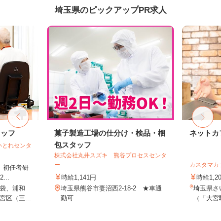
埼玉県のピックアップPR求人
タッフ
菓子製造工場の仕分け・検品・梱
ネットカ
包スタッフ
いとれセンタ
株式会社丸井スズキ 熊谷プロセスセンタ
ー
カスタマカ
格、初任者研
..
時給1,141円
時給1,2
袋、浦和
埼玉県熊谷市妻沼西2-18-2 ★車通
埼玉県さい
区（三...
勤可
（「大宮駅