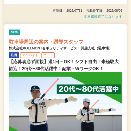
更新日： 2026/07/31 掲載終了日： 2026/08/08
本日掲載終了になります
NEW
駐車場周辺の案内・誘導スタッフ
株式会社VOLLMONTセキュリティサービス 川越支社（駐車場）
注目
アルバイト
パート
【応募者必ず面接】週1日～OK！シフト自由！未経験大
歓迎！20代〜80代活躍中！副業・WワークOK！