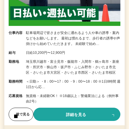
仕事内容
駐車場周辺で皆さまが安全に通れるよう人や車の誘導・案内
などをお願いします。 最初は慣れるまで、歩行者の誘導や声
掛けから始めていただきます。 未経験で始め…
給与
日給10,200円〜12,900円
勤務地
埼玉県川越市・富士見市・飯能市・入間市・鶴ヶ島市・新座
市・所沢市・狭山市・坂戸市・ふじみ野市・さいたま市北
区・さいたま市大宮区・さいたま市西区・さいたま市桜区
勤務時間
＜日勤＞ ・8：00〜17：00 ・9：00〜18：00 ※1日8時間 週
1日から応…
応募資格
無資格・未経験OK！ ※18歳以上：警備業法による（例外事
由2号）
詳細を見る
後で見る