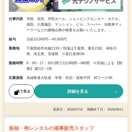
仕事内容
学校、役所、市民ホール、ショッピングセンター、ホテル、
病院、介護施設、マンション、ビル、スーパー、自動車ディ
ーラーなどの建物点検や検査をお願いいたします。 …
給与
日給10,000円～40,000円
勤務地
千葉県柏市布施2193／現場は千葉県、東京23区、神奈川
県、埼玉県、茨城県 ※直行直帰OK
勤務時間
9：00～17：30の間で1日3時間～6時間 ※現場による 【勤
務】 週1日～OK
応募資格
未経験者大歓迎 学歴・性別・資格不問 WワークOK
詳細を見る
後で見る
更新日： 2026/07/10 掲載終了日： 2026/09/11
振袖・袴レンタルの催事販売スタッフ