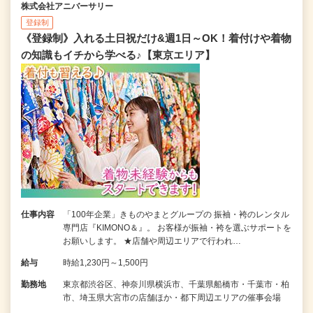
株式会社アニバーサリー
登録制
《登録制》入れる土日祝だけ&週1日～OK！着付けや着物
の知識もイチから学べる♪【東京エリア】
仕事内容
「100年企業」きものやまとグループの 振袖・袴のレンタル
専門店『KIMONO＆』。 お客様が振袖・袴を選ぶサポートを
お願いします。 ★店舗や周辺エリアで行われ…
給与
時給1,230円～1,500円
勤務地
東京都渋谷区、神奈川県横浜市、千葉県船橋市・千葉市・柏
市、埼玉県大宮市の店舗ほか・都下周辺エリアの催事会場