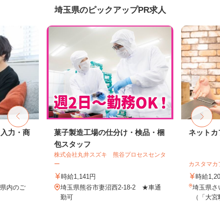
埼玉県のピックアップPR求人
タ入力・商
菓子製造工場の仕分け・検品・梱
ネットカ
包スタッフ
株式会社丸井スズキ 熊谷プロセスセンタ
ー
カスタマカ
時給1,141円
時給1,2
玉県内のご
埼玉県熊谷市妻沼西2-18-2 ★車通
埼玉県さい
務
勤可
（「大宮駅