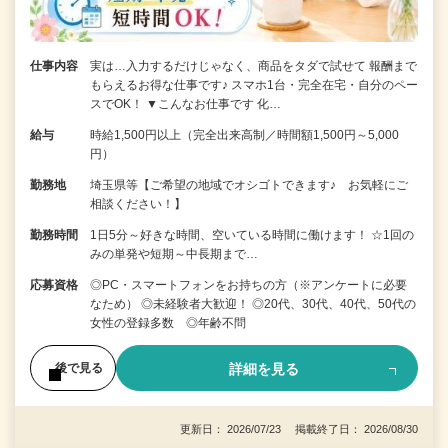
仕事内容
実は…入力するだけじゃなく、商品をタダで試せて 報酬まで
もらえるお得な仕事です♪ スマホ1台・完全在宅・自分のペー
スでOK！ ▼こんなお仕事です 化…
給与
時給1,500円以上（完全出来高制／時間額1,500円～5,000
円）
勤務地
埼玉県等【ご希望の地域でオシゴトできます♪ お気軽にご
相談ください！】
勤務時間
1日5分～好きな時間、空いている時間に働けます！ ☆1回の
みの単発や短期～中長期まで…
応募資格
◎PC・スマートフォンをお持ちの方（※アンケートに必要
なため） ◎未経験者大歓迎！ ◎20代、30代、40代、50代の
女性の登録多数 ◎年齢不問
詳細を見る
後で見る
更新日： 2026/07/23 掲載終了日： 2026/08/30