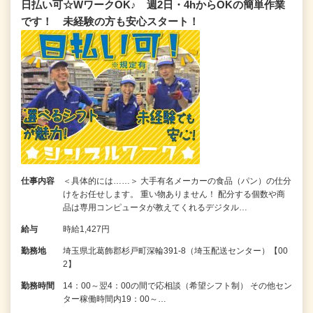
日払い可☆WワークOK♪ 週2日・4hからOKの簡単作業
です！ 未経験の方も安心スタート！
仕事内容
＜具体的には……＞ 大手有名メーカーの食品（パン）の仕分
けをお任せします。 重い物ありません！ 配分する個数や商
品は専用コンピュータが教えてくれるデジタル…
給与
時給1,427円
勤務地
埼玉県北葛飾郡杉戸町深輪391-8（埼玉配送センター）【00
2】
勤務時間
14：00～翌4：00の間で応相談（希望シフト制） その他セン
ター稼働時間内19：00～…