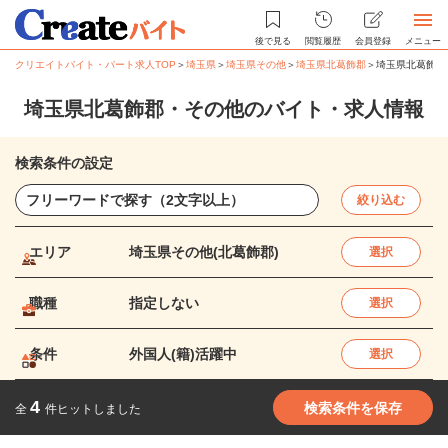
後で見る
閲覧履歴
会員登録
メニュー
クリエイトバイト・パート求人TOP
＞
埼玉県
＞
埼玉県その他
＞
埼玉県北葛飾郡
＞
埼玉県北葛飾郡
埼玉県北葛飾郡・その他のバイト・求人情報
検索条件の設定
絞り込む
エリア
埼玉県その他(北葛飾郡)
選択
職種
指定しない
選択
条件
外国人(籍)活躍中
選択
4
検索条件を保存
全
件ヒットしました