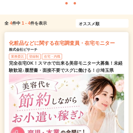
4
1
-
4
全
件中
件を表示
化粧品などに関する在宅調査員・在宅モニター
株式会社ビサーチ
業務委託
登録制
在宅・内職
完全在宅OK！スマホで出来る美容モニター大募集！未経
験歓迎♪履歴書・面接不要でスグに働ける！@埼玉県