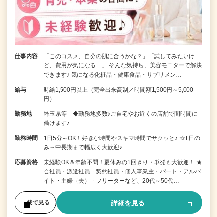
仕事内容
「このコスメ、自分の肌に合うかな？」「試してみたいけ
ど、費用が気になる…」 そんな気持ち、美容モニターで解決
できます♪ 気になる化粧品・健康食品・サプリメン…
給与
時給1,500円以上（完全出来高制／時間額1,500円～5,000
円）
勤務地
埼玉県等 ◆勤務地多数♪ご自宅やお近くの店舗で間時間に
働けます♪
勤務時間
1日5分～OK！好きな時間やスキマ時間でサクッと♪ ☆1日の
み～中長期まで幅広く大歓迎♪…
応募資格
未経験OK＆年齢不問！夏休みの1回きり・単発も大歓迎！ ★
会社員・派遣社員・契約社員・個人事業主・パート・アルバ
イト・主婦（夫）・フリーターなど、20代～50代…
詳細を見る
後で見る