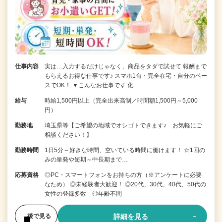
仕事内容
実は…入力するだけじゃなく、商品をタダで試せて 報酬まで
もらえるお得な仕事です♪ スマホ1台・完全在宅・自分のペー
スでOK！ ▼こんなお仕事です 化…
給与
時給1,500円以上（完全出来高制／時間額1,500円～5,000
円）
勤務地
埼玉県等【ご希望の地域でオシゴトできます♪ お気軽にご
相談ください！】
勤務時間
1日5分～好きな時間、空いている時間に働けます！ ☆1回の
みの単発や短期～中長期まで…
応募資格
◎PC・スマートフォンをお持ちの方（※アンケートに必要
なため） ◎未経験者大歓迎！ ◎20代、30代、40代、50代の
女性の登録多数 ◎年齢不問
詳細を見る
後で見る