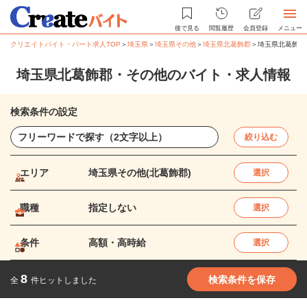
後で見る
閲覧履歴
会員登録
メニュー
クリエイトバイト・パート求人TOP
＞
埼玉県
＞
埼玉県その他
＞
埼玉県北葛飾郡
＞
埼玉県北葛飾郡
埼玉県北葛飾郡・その他のバイト・求人情報
検索条件の設定
絞り込む
エリア
埼玉県その他(北葛飾郡)
選択
職種
指定しない
選択
条件
高額・高時給
選択
8
検索条件を保存
全
件ヒットしました