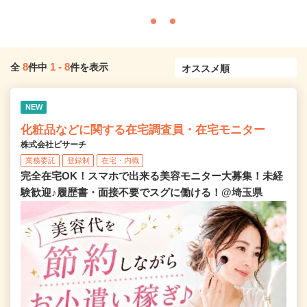
8
1
-
8
全
件中
件を表示
NEW
化粧品などに関する在宅調査員・在宅モニター
株式会社ビサーチ
業務委託
登録制
在宅・内職
完全在宅OK！スマホで出来る美容モニター大募集！未経
験歓迎♪履歴書・面接不要でスグに働ける！@埼玉県