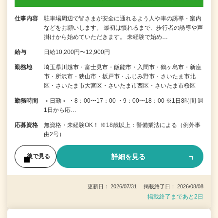
仕事内容
駐車場周辺で皆さまが安全に通れるよう人や車の誘導・案内
などをお願いします。 最初は慣れるまで、歩行者の誘導や声
掛けから始めていただきます。 未経験で始め…
給与
日給10,200円〜12,900円
勤務地
埼玉県川越市・富士見市・飯能市・入間市・鶴ヶ島市・新座
市・所沢市・狭山市・坂戸市・ふじみ野市・さいたま市北
区・さいたま市大宮区・さいたま市西区・さいたま市桜区
勤務時間
＜日勤＞ ・8：00〜17：00 ・9：00〜18：00 ※1日8時間 週
1日から応…
応募資格
無資格・未経験OK！ ※18歳以上：警備業法による（例外事
由2号）
詳細を見る
後で見る
更新日： 2026/07/31 掲載終了日： 2026/08/08
掲載終了まであと2日