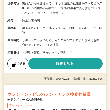
仕事内容
出品入力から発送まで！ ネット通販の仕組みが学べる◎ ＼2
0〜40代の男性が活躍中／ 「毎月の給料に“あと少し”プラス
したい！」 ⇒そんな〈目標〉を…
給与
完全出来高制
勤務地
埼玉県さいたま市、他埼玉県内のご自宅 ※フルリモート勤
務
勤務時間
リモートワークのため、完全自由シフトです！ 詳細はお問い
合わせください。 ＜会社営…
応募資格
＼経験・資格・学歴いっさい不問！／
詳細を見る
後で見る
更新日： 2026/07/15 掲載終了日： 2026/08/26
マンション・ビルのメンテナンス検査作業員
光テクノサービス合同会社
アルバイト
パート