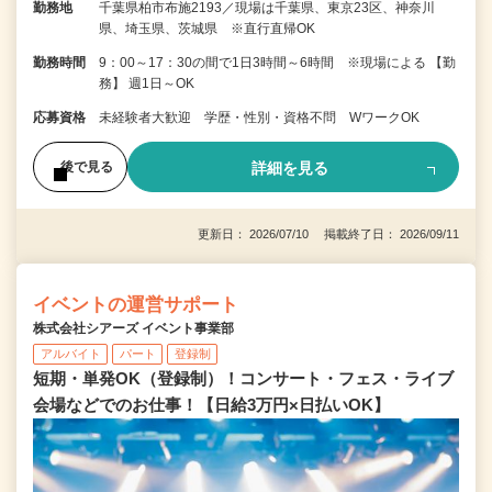
勤務地
千葉県柏市布施2193／現場は千葉県、東京23区、神奈川
県、埼玉県、茨城県 ※直行直帰OK
勤務時間
9：00～17：30の間で1日3時間～6時間 ※現場による 【勤
務】 週1日～OK
応募資格
未経験者大歓迎 学歴・性別・資格不問 WワークOK
詳細を見る
後で見る
更新日： 2026/07/10 掲載終了日： 2026/09/11
イベントの運営サポート
株式会社シアーズ イベント事業部
アルバイト
パート
登録制
短期・単発OK（登録制）！コンサート・フェス・ライブ
会場などでのお仕事！【日給3万円×日払いOK】