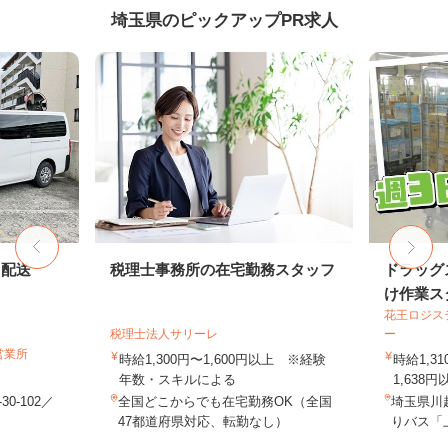
埼玉県のピックアップPR求人
ト配送
税理士事務所の在宅勤務スタッフ
ドラッグ
け作業ス
花王ロジス
税理士法人サリーレ
ー
営業所
時給1,300円〜1,600円以上 ※経験
時給1,3
年数・スキルによる
1,638円
0-102／
全国どこからでも在宅勤務OK（全国
埼玉県川
47都道府県対応、転勤なし）
りバス「