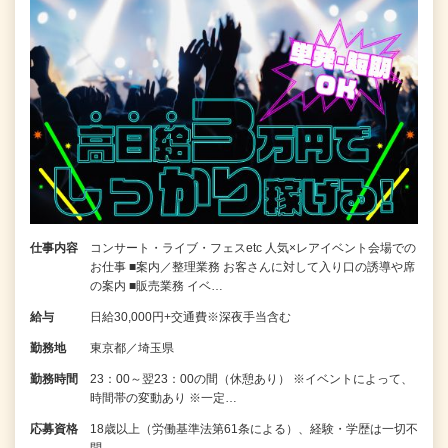
仕事内容
コンサート・ライブ・フェスetc 人気×レアイベント会場での
お仕事 ■案内／整理業務 お客さんに対して入り口の誘導や席
の案内 ■販売業務 イベ…
給与
日給30,000円+交通費※深夜手当含む
勤務地
東京都／埼玉県
勤務時間
23：00～翌23：00の間（休憩あり） ※イベントによって、
時間帯の変動あり ※一定…
応募資格
18歳以上（労働基準法第61条による）、経験・学歴は一切不