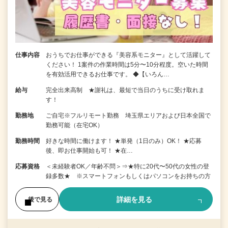
仕事内容
おうちでお仕事ができる『美容系モニター』として活躍して
ください！ 1案件の作業時間は5分〜10分程度。空いた時間
を有効活用できるお仕事です。 ◆【いろん…
給与
完全出来高制 ★謝礼は、最短で当日のうちに受け取れま
す！
勤務地
ご自宅※フルリモート勤務 埼玉県エリアおよび日本全国で
勤務可能（在宅OK）
勤務時間
好きな時間に働けます！ ★単発（1日のみ）OK！ ★応募
後、即お仕事開始も可！ ★在…
応募資格
＜未経験者OK／年齢不問＞⇒★特に20代〜50代の女性の登
録多数★ ※スマートフォンもしくはパソコンをお持ちの方
詳細を見る
後で見る