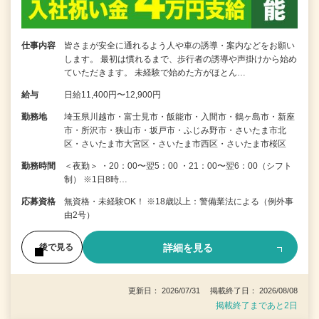
仕事内容
皆さまが安全に通れるよう人や車の誘導・案内などをお願い
します。 最初は慣れるまで、歩行者の誘導や声掛けから始め
ていただきます。 未経験で始めた方がほとん…
給与
日給11,400円〜12,900円
勤務地
埼玉県川越市・富士見市・飯能市・入間市・鶴ヶ島市・新座
市・所沢市・狭山市・坂戸市・ふじみ野市・さいたま市北
区・さいたま市大宮区・さいたま市西区・さいたま市桜区
勤務時間
＜夜勤＞ ・20：00〜翌5：00 ・21：00〜翌6：00（シフト
制） ※1日8時…
応募資格
無資格・未経験OK！ ※18歳以上：警備業法による（例外事
由2号）
詳細を見る
後で見る
更新日： 2026/07/31 掲載終了日： 2026/08/08
掲載終了まであと2日