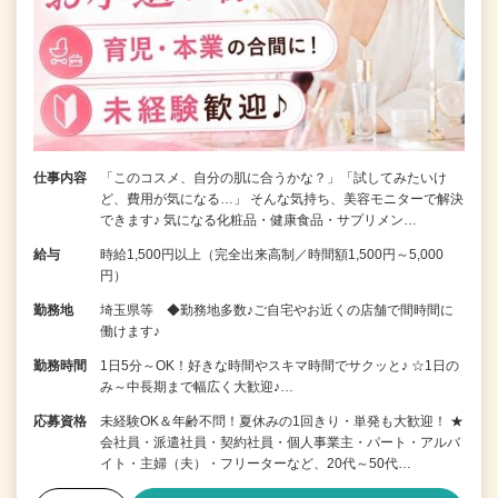
仕事内容
「このコスメ、自分の肌に合うかな？」「試してみたいけ
ど、費用が気になる…」 そんな気持ち、美容モニターで解決
できます♪ 気になる化粧品・健康食品・サプリメン…
給与
時給1,500円以上（完全出来高制／時間額1,500円～5,000
円）
勤務地
埼玉県等 ◆勤務地多数♪ご自宅やお近くの店舗で間時間に
働けます♪
勤務時間
1日5分～OK！好きな時間やスキマ時間でサクッと♪ ☆1日の
み～中長期まで幅広く大歓迎♪…
応募資格
未経験OK＆年齢不問！夏休みの1回きり・単発も大歓迎！ ★
会社員・派遣社員・契約社員・個人事業主・パート・アルバ
イト・主婦（夫）・フリーターなど、20代～50代…