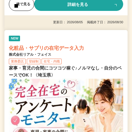
詳細を見る
後で見る
更新日： 2026/08/05 掲載終了日： 2026/08/30
NEW
化粧品・サプリの在宅データ入力
株式会社リアル・フェイス
業務委託
登録制
在宅・内職
家事・育児の合間にコツコツ稼ぐ♪ノルマなし・自分のペ
ースでOK！〈埼玉県〉