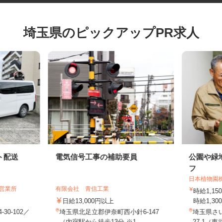
埼玉県のピックアップPR求人
ト配送
電気信号工事の補助要員
公園や
フ
日本植物
潮営業所
有限会社 青信工業
時給1
日給13,000円以上
時給1,