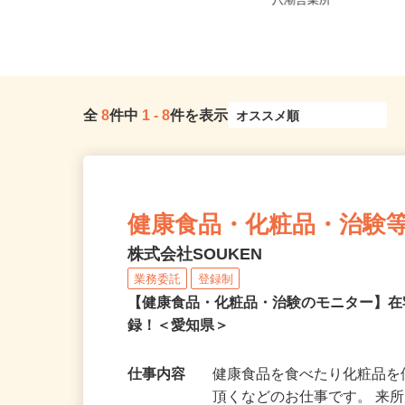
埼玉県さいたま市見沼区大和田町1-8
埼玉県八潮市鶴ケ曽根874-
27-1（東武アーバンパーク...
八潮営業所
全
8
件中
1
-
8
件を表示
健康食品・化粧品・治験
株式会社SOUKEN
業務委託
登録制
【健康食品・化粧品・治験のモニター】
録！＜愛知県＞
仕事内容
健康食品を食べたり化粧品