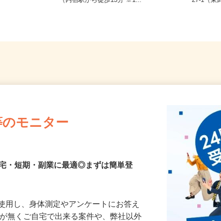
30-102／
埼玉県北足立郡伊奈町西小針6-147
埼玉県
（内宿駅から徒歩13分 ※1...
27-1
等のモニター
在宅・短期・副業に最適◎まずは簡単登
を使用し、身体測定やアンケートにお答え