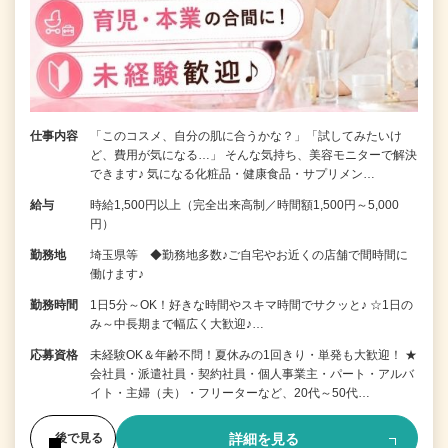
仕事内容
「このコスメ、自分の肌に合うかな？」「試してみたいけ
ど、費用が気になる…」 そんな気持ち、美容モニターで解決
できます♪ 気になる化粧品・健康食品・サプリメン…
給与
時給1,500円以上（完全出来高制／時間額1,500円～5,000
円）
勤務地
埼玉県等 ◆勤務地多数♪ご自宅やお近くの店舗で間時間に
働けます♪
勤務時間
1日5分～OK！好きな時間やスキマ時間でサクッと♪ ☆1日の
み～中長期まで幅広く大歓迎♪…
応募資格
未経験OK＆年齢不問！夏休みの1回きり・単発も大歓迎！ ★
会社員・派遣社員・契約社員・個人事業主・パート・アルバ
イト・主婦（夫）・フリーターなど、20代～50代…
詳細を見る
後で見る