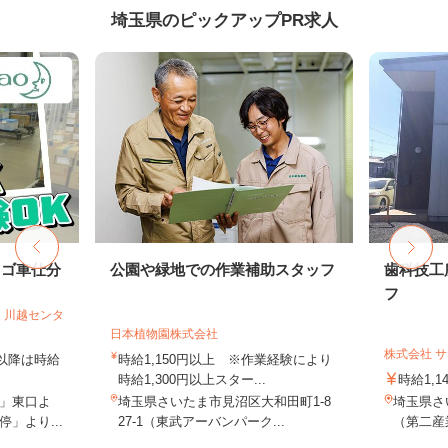
埼玉県のピックアップPR求人
カゴ車仕分
公園や緑地での作業補助スタッフ
歯科技工
フ
 川越センタ
日本植物園株式会社
株式会社 
時以降は時給
時給1,150円以上 ※作業経験により
時給1,300円以上スター...
時給1,1
」東口よ
埼玉県さいたま市見沼区大和田町1-8
埼玉県さ
」より...
27-1（東武アーバンパーク...
（第二産