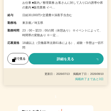
お仕事 ■案内／整理業務 お客さんに対して入り口の誘導や席
の案内 ■販売業務 イベ…
給与
日給30,000円+交通費※深夜手当含む
勤務地
東京都／埼玉県
勤務時間
23：00～翌23：00の間（休憩あり） ※イベントによって、
時間帯の変動あり ※一定…
応募資格
18歳以上（労働基準法第61条による）、経験・学歴は一切不
問
詳細を見る
後で見る
更新日： 2026/07/13 掲載終了日： 2026/08/10
掲載終了まであと3日
1