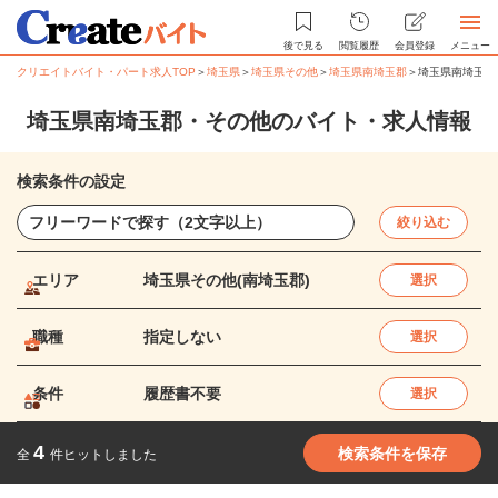
後で見る
閲覧履歴
会員登録
メニュー
クリエイトバイト・パート求人TOP
＞
埼玉県
＞
埼玉県その他
＞
埼玉県南埼玉郡
＞
埼玉県南埼玉郡
埼玉県南埼玉郡・その他のバイト・求人情報
検索条件の設定
絞り込む
エリア
埼玉県その他(南埼玉郡)
選択
職種
指定しない
選択
条件
履歴書不要
選択
4
検索条件を保存
全
件ヒットしました