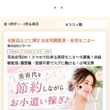
4
1
-
4
全
件中
件を表示
化粧品などに関する在宅調査員・在宅モニター
株式会社ビサーチ
業務委託
登録制
在宅・内職
完全在宅OK！スマホで出来る美容モニター大募集！未経
験歓迎♪履歴書・面接不要でスグに働ける！@埼玉県