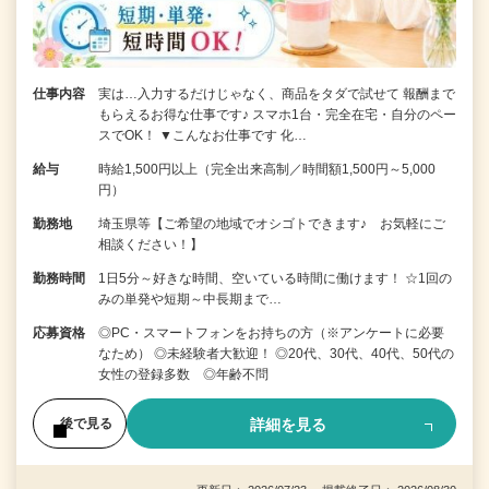
仕事内容
実は…入力するだけじゃなく、商品をタダで試せて 報酬まで
もらえるお得な仕事です♪ スマホ1台・完全在宅・自分のペー
スでOK！ ▼こんなお仕事です 化…
給与
時給1,500円以上（完全出来高制／時間額1,500円～5,000
円）
勤務地
埼玉県等【ご希望の地域でオシゴトできます♪ お気軽にご
相談ください！】
勤務時間
1日5分～好きな時間、空いている時間に働けます！ ☆1回の
みの単発や短期～中長期まで…
応募資格
◎PC・スマートフォンをお持ちの方（※アンケートに必要
なため） ◎未経験者大歓迎！ ◎20代、30代、40代、50代の
女性の登録多数 ◎年齢不問
詳細を見る
後で見る