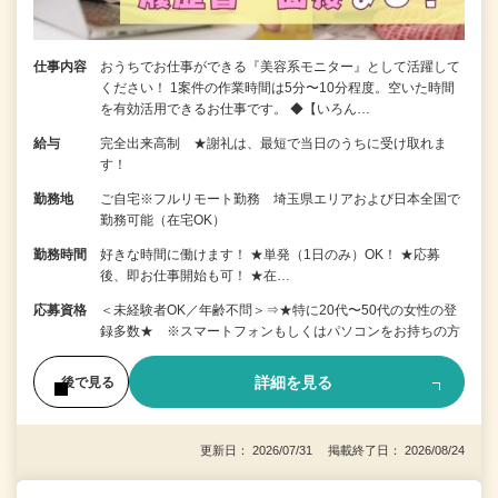
仕事内容
おうちでお仕事ができる『美容系モニター』として活躍して
ください！ 1案件の作業時間は5分〜10分程度。空いた時間
を有効活用できるお仕事です。 ◆【いろん…
給与
完全出来高制 ★謝礼は、最短で当日のうちに受け取れま
す！
勤務地
ご自宅※フルリモート勤務 埼玉県エリアおよび日本全国で
勤務可能（在宅OK）
勤務時間
好きな時間に働けます！ ★単発（1日のみ）OK！ ★応募
後、即お仕事開始も可！ ★在…
応募資格
＜未経験者OK／年齢不問＞⇒★特に20代〜50代の女性の登
録多数★ ※スマートフォンもしくはパソコンをお持ちの方
詳細を見る
後で見る
更新日： 2026/07/31 掲載終了日： 2026/08/24