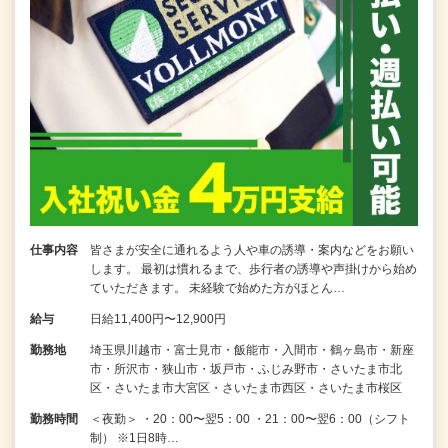
仕事内容
皆さまが安全に通れるよう人や車の誘導・案内などをお願い
します。 最初は慣れるまで、歩行者の誘導や声掛けから始め
ていただきます。 未経験で始めた方がほとん…
給与
日給11,400円〜12,900円
勤務地
埼玉県川越市・富士見市・飯能市・入間市・鶴ヶ島市・新座
市・所沢市・狭山市・坂戸市・ふじみ野市・さいたま市北
区・さいたま市大宮区・さいたま市西区・さいたま市桜区
勤務時間
＜夜勤＞ ・20：00〜翌5：00 ・21：00〜翌6：00（シフト
制） ※1日8時…