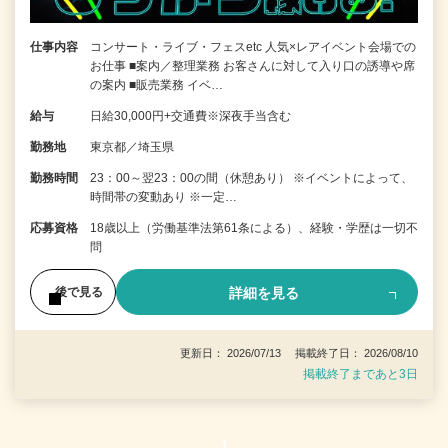
仕事内容
コンサート・ライブ・フェスetc 人気×レアイベント会場での
お仕事 ■案内／整理業務 お客さんに対して入り口の誘導や席
の案内 ■販売業務 イベ…
給与
日給30,000円+交通費※深夜手当含む
勤務地
東京都／埼玉県
勤務時間
23：00～翌23：00の間（休憩あり） ※イベントによって、
時間帯の変動あり ※一定…
応募資格
18歳以上（労働基準法第61条による）、経験・学歴は一切不
問
詳細を見る
後で見る
更新日： 2026/07/13 掲載終了日： 2026/08/10
掲載終了まであと3日
1