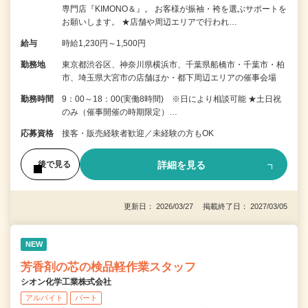
専門店『KIMONO＆』。 お客様が振袖・袴を選ぶサポートを
お願いします。 ★店舗や周辺エリアで行われ…
給与
時給1,230円～1,500円
勤務地
東京都渋谷区、神奈川県横浜市、千葉県船橋市・千葉市・柏
市、埼玉県大宮市の店舗ほか・都下周辺エリアの催事会場
勤務時間
9：00～18：00(実働8時間) ※日により相談可能 ★土日祝
のみ（催事開催の時期限定）…
応募資格
接客・販売経験者歓迎／未経験の方もOK
詳細を見る
後で見る
更新日： 2026/03/27 掲載終了日： 2027/03/05
NEW
芳香剤の芯の検品軽作業スタッフ
シオン化学工業株式会社
アルバイト
パート