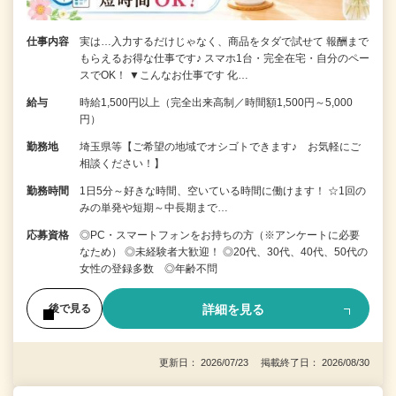
仕事内容
実は…入力するだけじゃなく、商品をタダで試せて 報酬まで
もらえるお得な仕事です♪ スマホ1台・完全在宅・自分のペー
スでOK！ ▼こんなお仕事です 化…
給与
時給1,500円以上（完全出来高制／時間額1,500円～5,000
円）
勤務地
埼玉県等【ご希望の地域でオシゴトできます♪ お気軽にご
相談ください！】
勤務時間
1日5分～好きな時間、空いている時間に働けます！ ☆1回の
みの単発や短期～中長期まで…
応募資格
◎PC・スマートフォンをお持ちの方（※アンケートに必要
なため） ◎未経験者大歓迎！ ◎20代、30代、40代、50代の
女性の登録多数 ◎年齢不問
詳細を見る
後で見る
更新日： 2026/07/23 掲載終了日： 2026/08/30