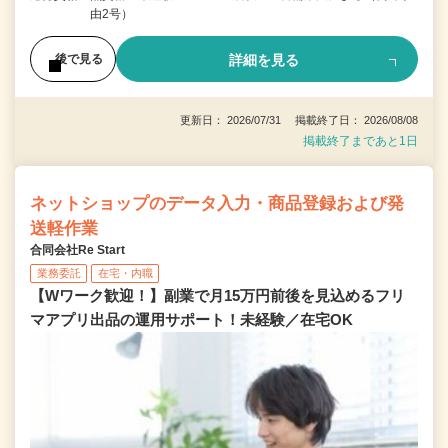
由2号）
詳細を見る
後で見る
更新日： 2026/07/31 掲載終了日： 2026/08/08
掲載終了まであと1日
ネットショップのデータ入力・商品登録および発
送軽作業
合同会社Re Start
業務委託
在宅・内職
【Wワーク歓迎！】副業で月15万円前後を見込めるフリ
マアプリ出品の運用サポート！未経験／在宅OK