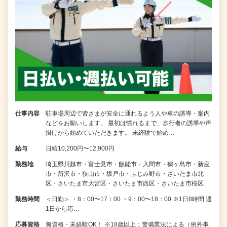
仕事内容
駐車場周辺で皆さまが安全に通れるよう人や車の誘導・案内
などをお願いします。 最初は慣れるまで、歩行者の誘導や声
掛けから始めていただきます。 未経験で始め…
給与
日給10,200円〜12,900円
勤務地
埼玉県川越市・富士見市・飯能市・入間市・鶴ヶ島市・新座
市・所沢市・狭山市・坂戸市・ふじみ野市・さいたま市北
区・さいたま市大宮区・さいたま市西区・さいたま市桜区
勤務時間
＜日勤＞ ・8：00〜17：00 ・9：00〜18：00 ※1日8時間 週
1日から応…
応募資格
無資格・未経験OK！ ※18歳以上：警備業法による（例外事