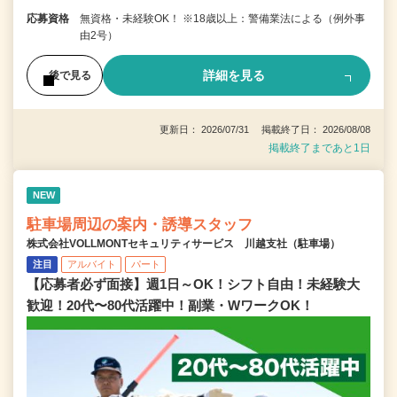
応募資格
無資格・未経験OK！ ※18歳以上：警備業法による（例外事
由2号）
詳細を見る
後で見る
更新日： 2026/07/31 掲載終了日： 2026/08/08
掲載終了まであと1日
NEW
駐車場周辺の案内・誘導スタッフ
株式会社VOLLMONTセキュリティサービス 川越支社（駐車場）
注目
アルバイト
パート
【応募者必ず面接】週1日～OK！シフト自由！未経験大
歓迎！20代〜80代活躍中！副業・WワークOK！