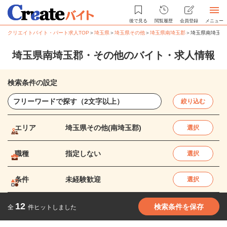
後で見る
閲覧履歴
会員登録
メニュー
クリエイトバイト・パート求人TOP
＞
埼玉県
＞
埼玉県その他
＞
埼玉県南埼玉郡
＞
埼玉県南埼玉郡
埼玉県南埼玉郡・その他のバイト・求人情報
検索条件の設定
絞り込む
エリア
埼玉県その他(南埼玉郡)
選択
職種
指定しない
選択
条件
未経験歓迎
選択
12
検索条件を保存
全
件ヒットしました