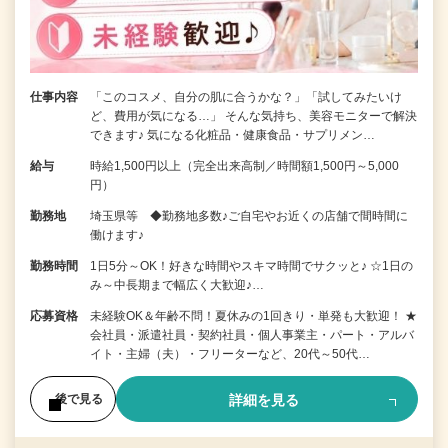
仕事内容
「このコスメ、自分の肌に合うかな？」「試してみたいけ
ど、費用が気になる…」 そんな気持ち、美容モニターで解決
できます♪ 気になる化粧品・健康食品・サプリメン…
給与
時給1,500円以上（完全出来高制／時間額1,500円～5,000
円）
勤務地
埼玉県等 ◆勤務地多数♪ご自宅やお近くの店舗で間時間に
働けます♪
勤務時間
1日5分～OK！好きな時間やスキマ時間でサクッと♪ ☆1日の
み～中長期まで幅広く大歓迎♪…
応募資格
未経験OK＆年齢不問！夏休みの1回きり・単発も大歓迎！ ★
会社員・派遣社員・契約社員・個人事業主・パート・アルバ
イト・主婦（夫）・フリーターなど、20代～50代…
詳細を見る
後で見る