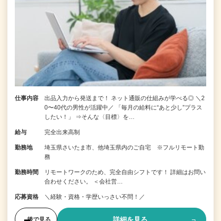
仕事内容
出品入力から発送まで！ ネット通販の仕組みが学べる◎ ＼2
0〜40代の男性が活躍中／ 「毎月の給料に“あと少し”プラス
したい！」 ⇒そんな〈目標〉を…
給与
完全出来高制
勤務地
埼玉県さいたま市、他埼玉県内のご自宅 ※フルリモート勤
務
勤務時間
リモートワークのため、完全自由シフトです！ 詳細はお問い
合わせください。 ＜会社営…
応募資格
＼経験・資格・学歴いっさい不問！／
詳細を見る
後で見る