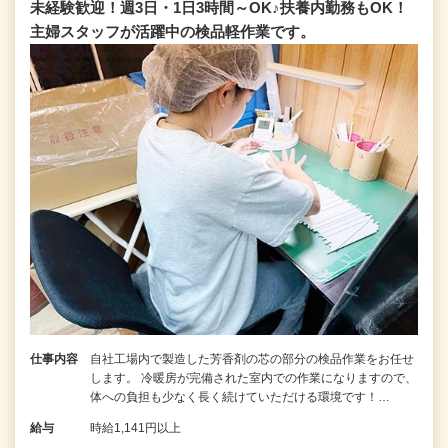
未経験歓迎！週3日・1日3時間～OK♪扶養内勤務もOK！
主婦スタッフが活躍中の検品軽作業です。
仕事内容
自社工場内で製造した芳香剤の芯の部分の検品作業をお任せ
します。 冷暖房が完備された室内での作業になりますので、
体への負担も少なく長く続けていただける環境です！…
給与
時給1,141円以上