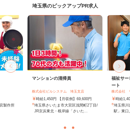
埼玉県のピックアップPR求人
マンションの清掃員
福祉サー
ート
株式会社ビルシステム 埼玉支店
株式会社 
時給1,450円 【月収例】69,600円
時給1,4
鷺宮製作所
埼玉県さいたま市大宮区浅間町2丁目/
埼玉県川口
JR京浜東北・根岸線「さいた...
駅」東口／