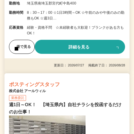
勤務地
埼玉県南埼玉郡宮代町中島400
勤務時間
8：30～17：00 ☆1日3時間～OK ☆午前のみや午後のみの勤
務もOK ☆週3日…
応募資格
経験・資格不問 ☆未経験者も大歓迎！ブランクがある方も
OK！
詳細を見る
後で見る
更新日： 2026/07/27 掲載終了日： 2026/08/28
ポスティングスタッフ
株式会社 アールウィル
業務委託
週1日～OK！ 【埼玉県内】自社チラシを投函するだけ
のお仕事！