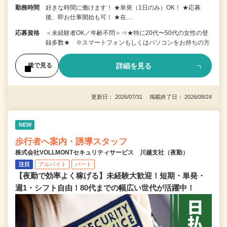
勤務時間
好きな時間に働けます！ ★単発（1日のみ）OK！ ★応募
後、即お仕事開始も可！ ★在…
応募資格
＜未経験者OK／年齢不問＞⇒★特に20代〜50代の女性の登
録多数★ ※スマートフォンもしくはパソコンをお持ちの方
詳細を見る
後で見る
更新日： 2026/07/31 掲載終了日： 2026/08/24
NEW
歩行者へ案内・誘導スタッフ
株式会社VOLLMONTセキュリティサービス 川越支社（夜勤）
注目
アルバイト
パート
【夜勤で効率よく稼げる】未経験大歓迎！短期・単発・
週1・シフト自由！80代までの幅広い世代が活躍中！