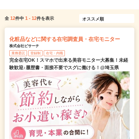
12
1
-
12
全
件中
件を表示
化粧品などに関する在宅調査員・在宅モニター
株式会社ビサーチ
業務委託
登録制
在宅・内職
完全在宅OK！スマホで出来る美容モニター大募集！未経
験歓迎♪履歴書・面接不要でスグに働ける！@埼玉県