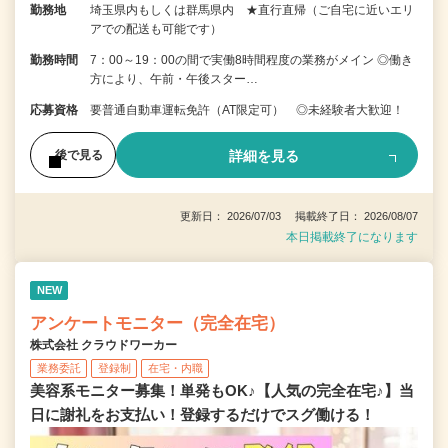
勤務地
埼玉県内もしくは群馬県内 ★直行直帰（ご自宅に近いエリ
アでの配送も可能です）
勤務時間
7：00～19：00の間で実働8時間程度の業務がメイン ◎働き
方により、午前・午後スター…
応募資格
要普通自動車運転免許（AT限定可） ◎未経験者大歓迎！
詳細を見る
後で見る
更新日： 2026/07/03 掲載終了日： 2026/08/07
本日掲載終了になります
NEW
アンケートモニター（完全在宅）
株式会社 クラウドワーカー
業務委託
登録制
在宅・内職
美容系モニター募集！単発もOK♪【人気の完全在宅♪】当
日に謝礼をお支払い！登録するだけでスグ働ける！