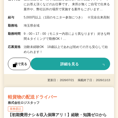
にお答え頂くなどのお仕事です。 来所が無くご自宅で出来る
案件や、弊社以外の場所で実施する案件もございます…
給与
5,000円以上（1回のモニター参加につき） ※完全出来高制
勤務地
埼玉県全域
勤務時間
9：00～17：00（モニター内容により異なります） 好きな時
間＆タイミングで勤務OK！…
応募資格
治験未経験OK 18歳以上であれば初めての方も安心して始
められます！
詳細を見る
後で見る
更新日： 2026/07/21 掲載終了日： 2026/11/13
軽貨物の配送ドライバー
株式会社ロジスタッフ
業務委託
【初期費用ナシ＆収入保障アリ！】経験・知識ゼロから