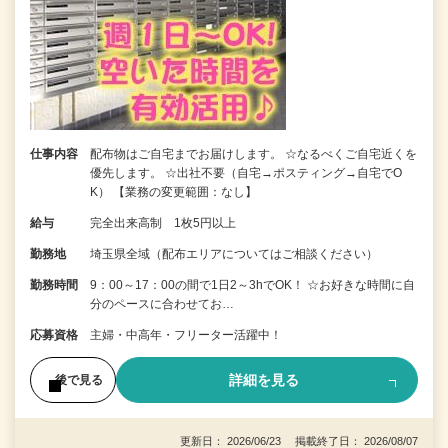
仕事内容
配布物はご自宅までお届けします。 ☆なるべくご自宅近くを
優先します。 ☆出社不要（自宅→ポスティング→自宅でO
K） 【業務の変更範囲：なし】
給与
完全出来高制 1枚5円以上
勤務地
埼玉県全域（配布エリアについてはご相談ください）
勤務時間
9：00～17：00の間で1日2～3hでOK！ ☆お好きな時間に自
分のペースに合わせてお…
応募資格
主婦・中高年・フリーター活躍中！
詳細を見る
後で見る
更新日： 2026/06/23 掲載終了日： 2026/08/07