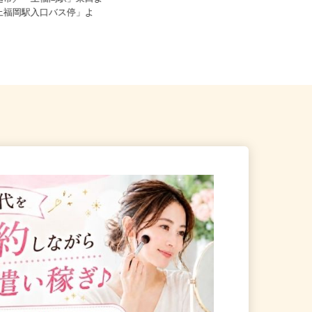
株式会社わくわく／リズム弁天
川越市／「上福岡駅」東口よ
時給1,430円以上
「上福岡駅入口バス停」よ
埼玉県草加市弁天2-14-3