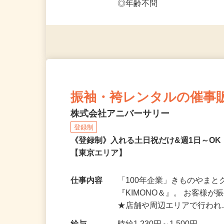
◎未経験者大歓迎！ ◎20代
◎年齢不問
振袖・袴レンタルの催事
株式会社アニバーサリー
登録制
《登録制》入れる土日祝だけ&週1日～O
【東京エリア】
仕事内容
「100年企業」きものやま
『KIMONO＆』。 お客