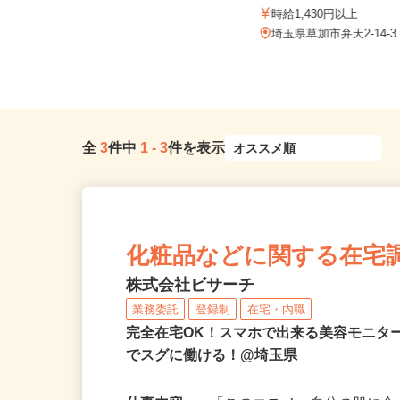
株式会社わくわく／リズム
埼玉県川越市／「上福岡駅」東口よ
時給1,430円以上
りバス「上福岡駅入口バス停」よ
り...
埼玉県草加市弁天2-14-
全
3
件中
1
-
3
件を表示
化粧品などに関する在宅
株式会社ビサーチ
業務委託
登録制
在宅・内職
完全在宅OK！スマホで出来る美容モニタ
でスグに働ける！@埼玉県