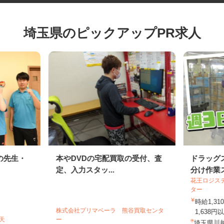
埼玉県のピックアップPR求人
の先生・
本やDVDの宅配買取の受付、査
ドラッ
定、入力スタッ...
分け作
花王ロジ
ター
時給1,
株式会社プリマベーラ 熊谷買取センタ
1,63