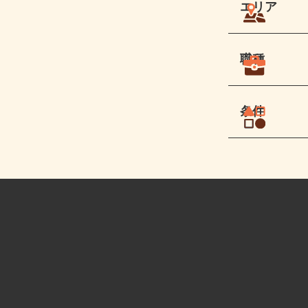
エリア
職種
条件