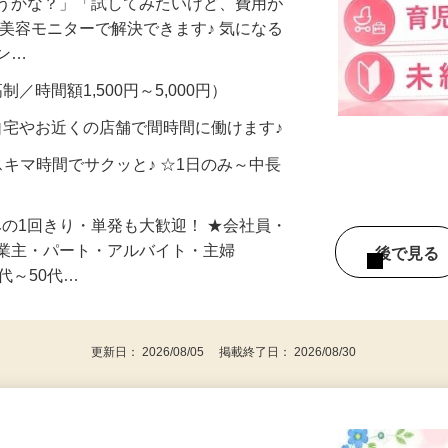
合うかな？」「試してみたいけど、費用が
、美容モニターで解決できます♪ 気になる
メン…
制／時間額1,500円～5,000円）
自宅やお近くの店舗で間時間に働けます♪
スキマ時間でサクッと♪ ☆1日のみ～中長
みの1回きり・単発も大歓迎！ ★会社員・
事業主・パート・アルバイト・主婦
後で見
代～50代…
更新日： 2026/08/05 掲載終了日： 2026/08/30