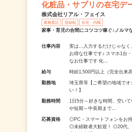
化粧品・サプリの在宅デ
株式会社リアル・フェイス
業務委託
登録制
在宅・内職
家事・育児の合間にコツコツ稼ぐ♪ノルマ
仕事内容
実は…入力するだけじゃなく
お得な仕事です♪ スマホ1台
なお仕事です 化…
給与
時給1,500円以上（完全出来高
勤務地
埼玉県等【ご希望の地域でオ
い！】
勤務時間
1日5分～好きな時間、空い
や短期～中長期まで…
応募資格
◎PC・スマートフォンをお