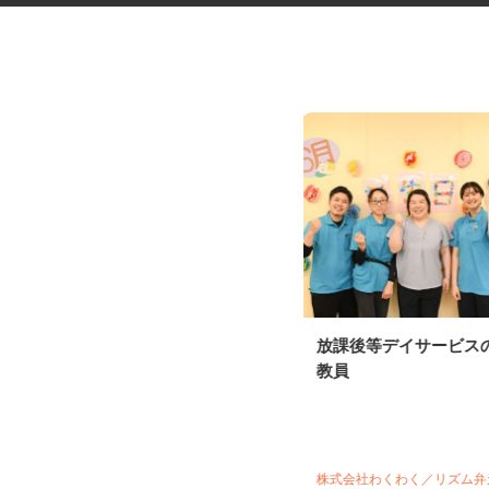
ドラッグストア商品のカゴ車仕
放課後等デイサービス
分け作業スタッフ
教員
花王ロジスティクス株式会社 川越セン
ター
時給1,310円以上 ★22時以降は時給
1,638円以上／土曜・...