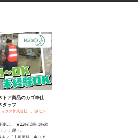
グストア商品のカゴ車仕
放課後等デイサービスの先生・
業スタッフ
教員
スティクス株式会社 川越セン
310円以上 ★22時以降は時給
8円以上／土曜・...