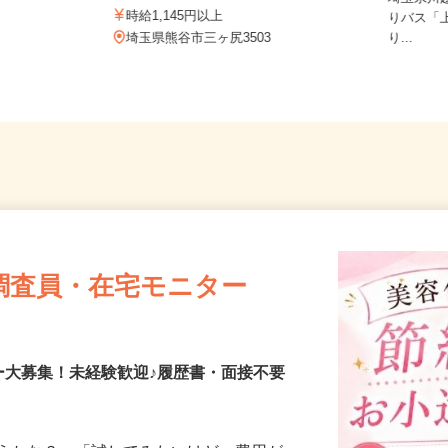
弁天
ー
埼玉県
時給1,145円以上
りバス
3
埼玉県熊谷市三ヶ尻3503
り...
調査員・在宅モニター
ー大募集！未経験歓迎♪履歴書・面接不要