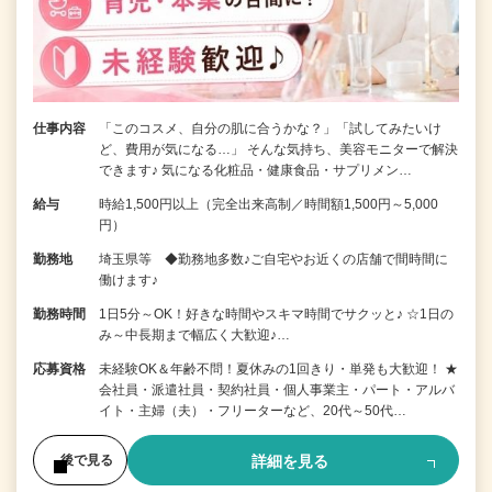
仕事内容
「このコスメ、自分の肌に合うかな？」「試してみたいけ
ど、費用が気になる…」 そんな気持ち、美容モニターで解決
できます♪ 気になる化粧品・健康食品・サプリメン…
給与
時給1,500円以上（完全出来高制／時間額1,500円～5,000
円）
勤務地
埼玉県等 ◆勤務地多数♪ご自宅やお近くの店舗で間時間に
働けます♪
勤務時間
1日5分～OK！好きな時間やスキマ時間でサクッと♪ ☆1日の
み～中長期まで幅広く大歓迎♪…
応募資格
未経験OK＆年齢不問！夏休みの1回きり・単発も大歓迎！ ★
会社員・派遣社員・契約社員・個人事業主・パート・アルバ
イト・主婦（夫）・フリーターなど、20代～50代…
詳細を見る
後で見る