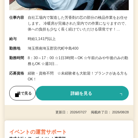
仕事内容
自社工場内で製造した芳香剤の芯の部分の検品作業をお任せ
します。 冷暖房が完備された室内での作業になりますので、
体への負担も少なく長く続けていただける環境です！…
給与
時給1,141円以上
勤務地
埼玉県南埼玉郡宮代町中島400
勤務時間
8：30～17：00 ☆1日3時間～OK ☆午前のみや午後のみの勤
務もOK ☆週3日…
応募資格
経験・資格不問 ☆未経験者も大歓迎！ブランクがある方も
OK！
詳細を見る
後で見る
更新日： 2026/07/27 掲載終了日： 2026/08/28
イベントの運営サポート