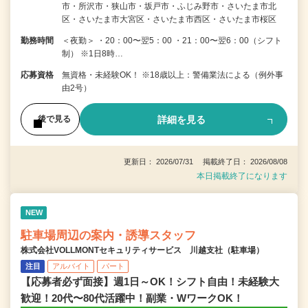
市・所沢市・狭山市・坂戸市・ふじみ野市・さいたま市北
区・さいたま市大宮区・さいたま市西区・さいたま市桜区
勤務時間
＜夜勤＞ ・20：00〜翌5：00 ・21：00〜翌6：00（シフト
制） ※1日8時…
応募資格
無資格・未経験OK！ ※18歳以上：警備業法による（例外事
由2号）
詳細を見る
後で見る
更新日： 2026/07/31 掲載終了日： 2026/08/08
本日掲載終了になります
NEW
駐車場周辺の案内・誘導スタッフ
株式会社VOLLMONTセキュリティサービス 川越支社（駐車場）
注目
アルバイト
パート
【応募者必ず面接】週1日～OK！シフト自由！未経験大
歓迎！20代〜80代活躍中！副業・WワークOK！