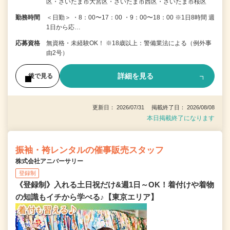
区・さいたま市大宮区・さいたま市西区・さいたま市桜区
勤務時間
＜日勤＞ ・8：00〜17：00 ・9：00〜18：00 ※1日8時間 週
1日から応…
応募資格
無資格・未経験OK！ ※18歳以上：警備業法による（例外事
由2号）
詳細を見る
後で見る
更新日： 2026/07/31 掲載終了日： 2026/08/08
本日掲載終了になります
振袖・袴レンタルの催事販売スタッフ
株式会社アニバーサリー
登録制
《登録制》入れる土日祝だけ&週1日～OK！着付けや着物
の知識もイチから学べる♪【東京エリア】