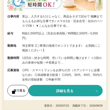
仕事内容
実は…入力するだけじゃなく、商品をタダで試せて 報酬まで
もらえるお得な仕事です♪ スマホ1台・完全在宅・自分のペー
スでOK！ ▼こんなお仕事です 化…
給与
時給1,500円以上（完全出来高制／時間額1,500円～5,000
円）
勤務地
埼玉県等【ご希望の地域でオシゴトできます♪ お気軽にご
相談ください！】
勤務時間
1日5分～好きな時間、空いている時間に働けます！ ☆1回の
みの単発や短期～中長期まで…
応募資格
◎PC・スマートフォンをお持ちの方（※アンケートに必要
なため） ◎未経験者大歓迎！ ◎20代、30代、40代、50代の
女性の登録多数 ◎年齢不問
詳細を見る
後で見る
更新日： 2026/07/23 掲載終了日： 2026/08/30