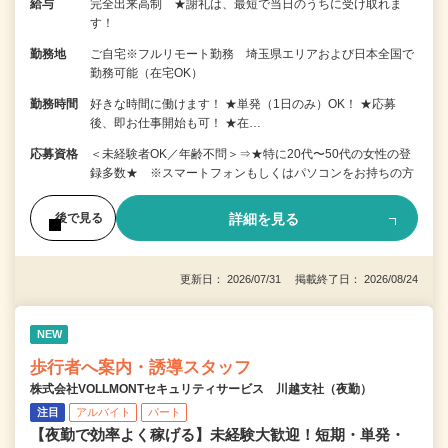
給与
完全出来高制 ★謝礼は、最短で当日のうちに受け取れま
す！
勤務地
ご自宅※フルリモート勤務 埼玉県エリアおよび日本全国で
勤務可能（在宅OK）
勤務時間
好きな時間に働けます！ ★単発（1日のみ）OK！ ★応募
後、即お仕事開始も可！ ★在…
応募資格
＜未経験者OK／年齢不問＞⇒★特に20代〜50代の女性の登
録多数★ ※スマートフォンもしくはパソコンをお持ちの方
詳細を見る
後で見る
更新日： 2026/07/31 掲載終了日： 2026/08/24
NEW
歩行者へ案内・誘導スタッフ
株式会社VOLLMONTセキュリティサービス 川越支社（夜勤）
注目
アルバイト
パート
【夜勤で効率よく稼げる】未経験大歓迎！短期・単発・