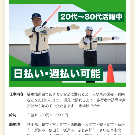
仕事内容
駐車場周辺で皆さまが安全に通れるよう人や車の誘導・案内
などをお願いします。 最初は慣れるまで、歩行者の誘導や声
掛けから始めていただきます。 未経験で始め…
給与
日給10,200円〜12,900円
勤務地
埼玉県川越市・富士見市・飯能市・入間市・鶴ヶ島市・新座
市・所沢市・狭山市・坂戸市・ふじみ野市・さいたま市北