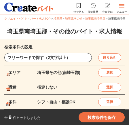
後で見る
閲覧履歴
会員登録
メニュー
クリエイトバイト・パート求人TOP
＞
埼玉県
＞
埼玉県その他
＞
埼玉県南埼玉郡
＞
埼玉県南埼玉郡
埼玉県南埼玉郡・その他のバイト・求人情報
検索条件の設定
絞り込む
エリア
埼玉県その他(南埼玉郡)
選択
職種
指定しない
選択
条件
シフト自由・相談OK
選択
9
検索条件を保存
全
件ヒットしました