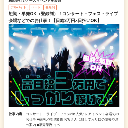
株式会社シアーズ イベント事業部
アルバイト
パート
登録制
短期・単発OK（登録制）！コンサート・フェス・ライブ
会場などでのお仕事！【日給3万円×日払いOK】
仕事内容
コンサート・ライブ・フェスetc 人気×レアイベント会場での
お仕事 ■案内／整理業務 お客さんに対して入り口の誘導や席
の案内 ■販売業務 イベ…