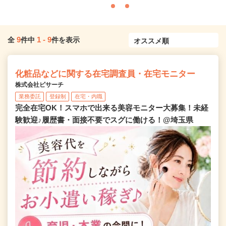
9
1
-
9
全
件中
件を表示
化粧品などに関する在宅調査員・在宅モニター
株式会社ビサーチ
業務委託
登録制
在宅・内職
完全在宅OK！スマホで出来る美容モニター大募集！未経
験歓迎♪履歴書・面接不要でスグに働ける！@埼玉県