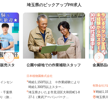
埼玉県のピックアップPR求人
客販売スタ
公園や緑地での作業補助スタッフ
金属部品
日本植物園株式会社
円＋インセン
時給1,150円以上 ※作業経験により
有限会社川
時給1,300円以上スター...
時給1,1
・千葉県
埼玉県さいたま市見沼区大和田町1-8
（旅...
27-1（東武アーバンパーク...
埼玉県川