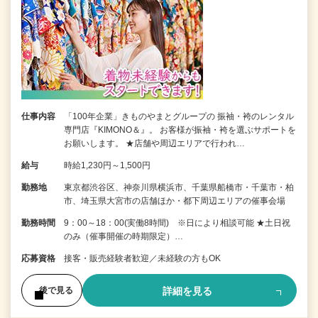
仕事内容
「100年企業」きものやまとグループの 振袖・袴のレンタル
専門店『KIMONO＆』。 お客様が振袖・袴を選ぶサポートを
お願いします。 ★店舗や周辺エリアで行われ…
給与
時給1,230円～1,500円
勤務地
東京都渋谷区、神奈川県横浜市、千葉県船橋市・千葉市・柏
市、埼玉県大宮市の店舗ほか・都下周辺エリアの催事会場
勤務時間
9：00～18：00(実働8時間) ※日により相談可能 ★土日祝
のみ（催事開催の時期限定）…
応募資格
接客・販売経験者歓迎／未経験の方もOK
詳細を見る
後で見る