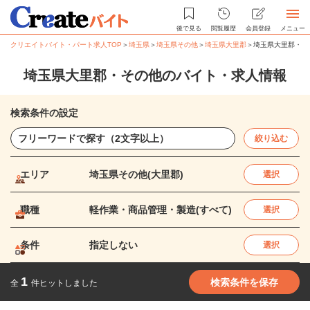
後で見る
閲覧履歴
会員登録
メニュー
クリエイトバイト・パート求人TOP
＞
埼玉県
＞
埼玉県その他
＞
埼玉県大里郡
＞
埼玉県大里郡・そ
埼玉県大里郡・その他のバイト・求人情報
検索条件の設定
絞り込む
エリア
埼玉県その他(大里郡)
選択
職種
軽作業・商品管理・製造(すべて)
選択
条件
指定しない
選択
1
検索条件を保存
全
件ヒットしました