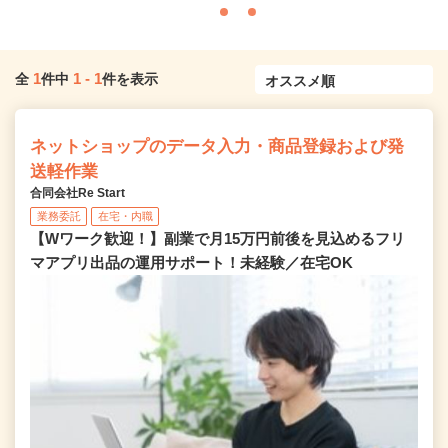
1
1
-
1
全
件中
件を表示
ネットショップのデータ入力・商品登録および発
送軽作業
合同会社Re Start
業務委託
在宅・内職
【Wワーク歓迎！】副業で月15万円前後を見込めるフリ
マアプリ出品の運用サポート！未経験／在宅OK