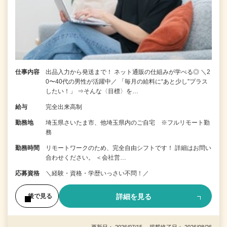
仕事内容
出品入力から発送まで！ ネット通販の仕組みが学べる◎ ＼2
0〜40代の男性が活躍中／ 「毎月の給料に“あと少し”プラス
したい！」 ⇒そんな〈目標〉を…
給与
完全出来高制
勤務地
埼玉県さいたま市、他埼玉県内のご自宅 ※フルリモート勤
務
勤務時間
リモートワークのため、完全自由シフトです！ 詳細はお問い
合わせください。 ＜会社営…
応募資格
＼経験・資格・学歴いっさい不問！／
詳細を見る
後で見る