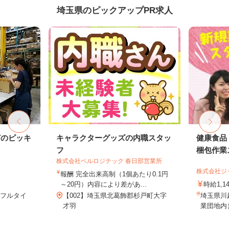
埼玉県のピックアップPR求人
どのピッキ
キャラクターグッズの内職スタッ
健康食品
フ
梱包作業ス
株式会社ベルロジテック 春日部営業所
株式会社ジ
報酬 完全出来高制（1個あたり0.1円
～20円）内容により差があ...
時給1,1
※フルタイ
【002】埼玉県北葛飾郡杉戸町大字
埼玉県川越
才羽
業団地内