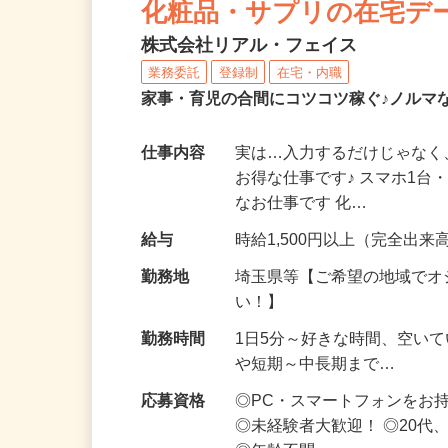
化粧品・サプリの在宅デ
株式会社リアル・フェイス
業務委託
登録制
在宅・内職
家事・育児の合間にコツコツ稼ぐ♪ノルマ
仕事内容
実は…入力するだけじゃなく
お得な仕事です♪ スマホ1台
なお仕事です 化…
給与
時給1,500円以上（完全出来高
勤務地
埼玉県等【ご希望の地域でオ
い！】
勤務時間
1日5分～好きな時間、空い
や短期～中長期まで…
応募資格
◎PC・スマートフォンをお