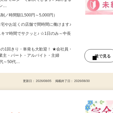
合うかな？」「試してみたいけど、費用が
、美容モニターで解決できます♪ 気になる
メン…
制／時間額1,500円～5,000円）
自宅やお近くの店舗で間時間に働けます♪
スキマ時間でサクッと♪ ☆1日のみ～中長
みの1回きり・単発も大歓迎！ ★会社員・
事業主・パート・アルバイト・主婦
後で見
代～50代…
更新日： 2026/08/05 掲載終了日： 2026/08/30