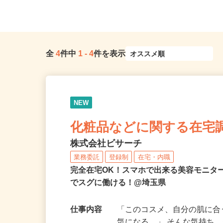
埼玉県春日部市谷原新田1404
（第二産業道路沿い）
全
4
件中
1
-
4
件を表示
NEW
化粧品などに関する在宅
株式会社ビサーチ
業務委託
登録制
在宅・内職
完全在宅OK！スマホで出来る美容モニタ
でスグに働ける！@埼玉県