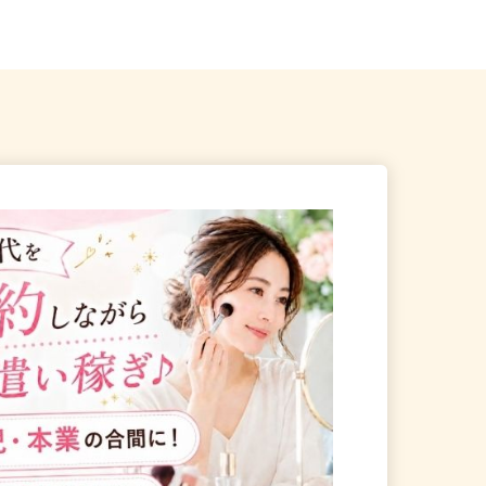
春日部市谷原新田1404
（第二産業道路沿い）