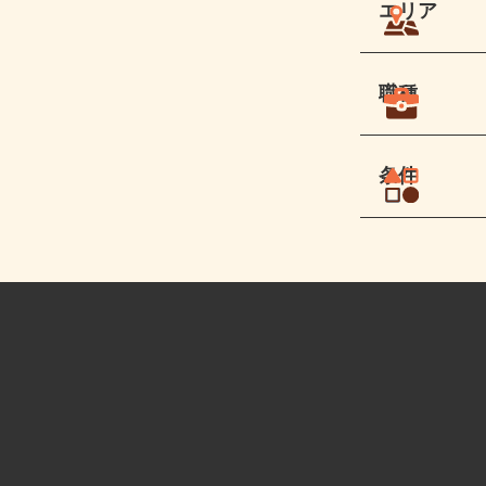
エリア
職種
条件