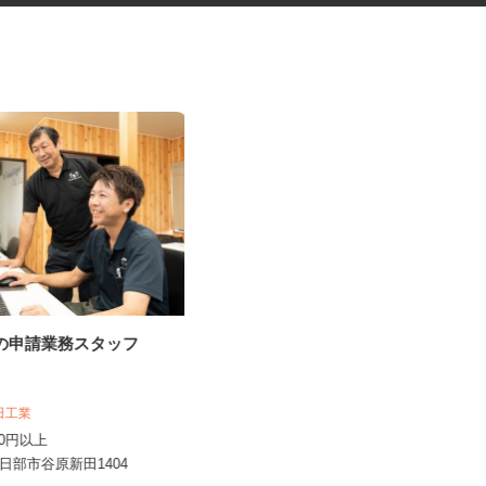
事の申請業務スタッフ
歯科技工所での集配・事務スタ
ッフ
株式会社 サヤカ
本田工業
時給1,141円以上
,300円以上
埼玉県さいたま市見沼区南中野137-1