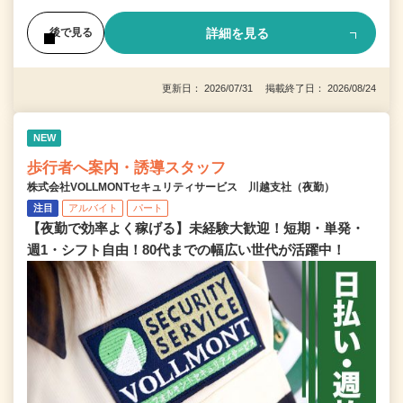
詳細を見る
後で見る
更新日： 2026/07/31 掲載終了日： 2026/08/24
NEW
歩行者へ案内・誘導スタッフ
株式会社VOLLMONTセキュリティサービス 川越支社（夜勤）
注目
アルバイト
パート
【夜勤で効率よく稼げる】未経験大歓迎！短期・単発・
週1・シフト自由！80代までの幅広い世代が活躍中！