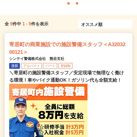
9
1
-
9
全
件中
件を表示
寄居町の商業施設での施設警備スタッフ＜A32032
00121＞
シンテイ警備株式会社 熊谷支社
注目
アルバイト
パート
登録制
＼寄居町の施設警備スタッフ／安定現場で無理なく働け
る環境！車やバイク通勤OK！ガソリン代も全額支給！