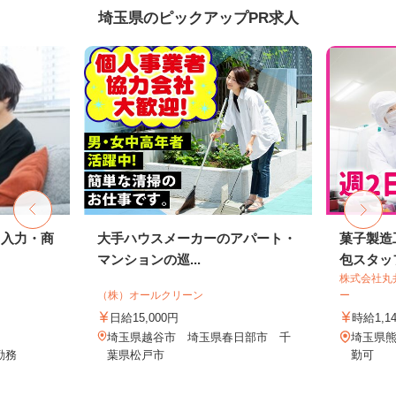
埼玉県のピックアップPR求人
タ入力・商
大手ハウスメーカーのアパート・
菓子製造
マンションの巡...
包スタッ
株式会社丸
（株）オールクリーン
ー
日給15,000円
時給1,1
埼玉県越谷市 埼玉県春日部市 千
埼玉県熊
勤務
葉県松戸市
勤可