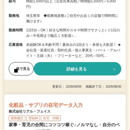
給与
時給1,500円以上（完全出来高制／時間額1,500円～5,000
円）
勤務地
埼玉県等 ◆勤務地多数♪ご自宅やお近くの店舗で間時間に
働けます♪
勤務時間
1日5分～OK！好きな時間やスキマ時間でサクッと♪ ☆1日の
み～中長期まで幅広く大歓迎♪…
応募資格
未経験OK＆年齢不問！夏休みの1回きり・単発も大歓迎！ ★
会社員・派遣社員・契約社員・個人事業主・パート・アルバ
イト・主婦（夫）・フリーターなど、20代～50代…
詳細を見る
後で見る
更新日： 2026/08/05 掲載終了日： 2026/08/30
化粧品・サプリの在宅データ入力
株式会社リアル・フェイス
業務委託
登録制
在宅・内職
家事・育児の合間にコツコツ稼ぐ♪ノルマなし・自分のペ