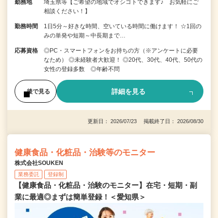
勤務地
埼玉県等【ご希望の地域でオシゴトできます♪ お気軽にご
相談ください！】
勤務時間
1日5分～好きな時間、空いている時間に働けます！ ☆1回の
みの単発や短期～中長期まで…
応募資格
◎PC・スマートフォンをお持ちの方（※アンケートに必要
なため） ◎未経験者大歓迎！ ◎20代、30代、40代、50代の
女性の登録多数 ◎年齢不問
詳細を見る
後で見る
更新日： 2026/07/23 掲載終了日： 2026/08/30
健康食品・化粧品・治験等のモニター
株式会社SOUKEN
業務委託
登録制
【健康食品・化粧品・治験のモニター】在宅・短期・副
業に最適◎まずは簡単登録！＜愛知県＞