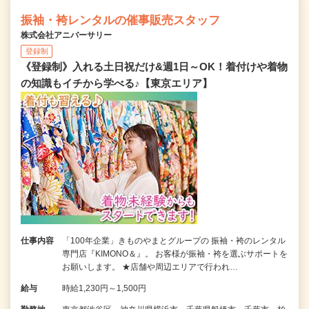
振袖・袴レンタルの催事販売スタッフ
株式会社アニバーサリー
登録制
《登録制》入れる土日祝だけ&週1日～OK！着付けや着物
の知識もイチから学べる♪【東京エリア】
仕事内容
「100年企業」きものやまとグループの 振袖・袴のレンタル
専門店『KIMONO＆』。 お客様が振袖・袴を選ぶサポートを
お願いします。 ★店舗や周辺エリアで行われ…
給与
時給1,230円～1,500円