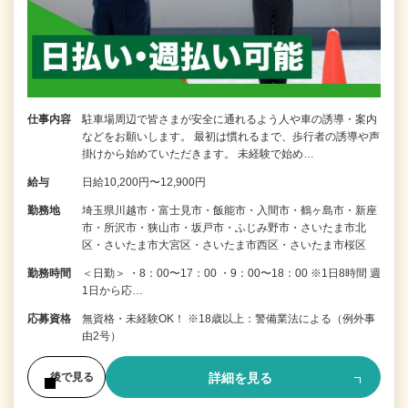
仕事内容
駐車場周辺で皆さまが安全に通れるよう人や車の誘導・案内
などをお願いします。 最初は慣れるまで、歩行者の誘導や声
掛けから始めていただきます。 未経験で始め…
給与
日給10,200円〜12,900円
勤務地
埼玉県川越市・富士見市・飯能市・入間市・鶴ヶ島市・新座
市・所沢市・狭山市・坂戸市・ふじみ野市・さいたま市北
区・さいたま市大宮区・さいたま市西区・さいたま市桜区
勤務時間
＜日勤＞ ・8：00〜17：00 ・9：00〜18：00 ※1日8時間 週
1日から応…
応募資格
無資格・未経験OK！ ※18歳以上：警備業法による（例外事
由2号）
詳細を見る
後で見る