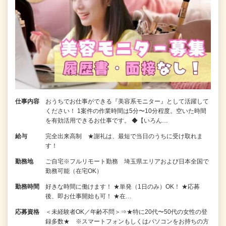
仕事内容
おうちでお仕事ができる『美容系モニター』として活躍して
ください！ 1案件の作業時間は5分〜10分程度。空いた時間
を有効活用できるお仕事です。 ◆【いろん…
給与
完全出来高制 ★謝礼は、最短で当日のうちに受け取れま
す！
勤務地
ご自宅※フルリモート勤務 埼玉県エリアおよび日本全国で
勤務可能（在宅OK）
勤務時間
好きな時間に働けます！ ★単発（1日のみ）OK！ ★応募
後、即お仕事開始も可！ ★在…
応募資格
＜未経験者OK／年齢不問＞⇒★特に20代〜50代の女性の登
録多数★ ※スマートフォンもしくはパソコンをお持ちの方