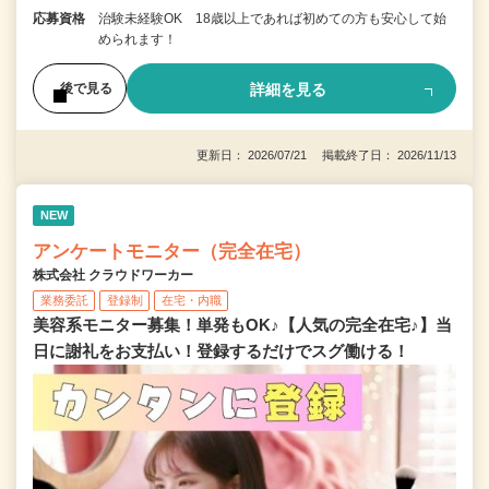
応募資格
治験未経験OK 18歳以上であれば初めての方も安心して始
められます！
詳細を見る
後で見る
更新日： 2026/07/21 掲載終了日： 2026/11/13
NEW
アンケートモニター（完全在宅）
株式会社 クラウドワーカー
業務委託
登録制
在宅・内職
美容系モニター募集！単発もOK♪【人気の完全在宅♪】当
日に謝礼をお支払い！登録するだけでスグ働ける！