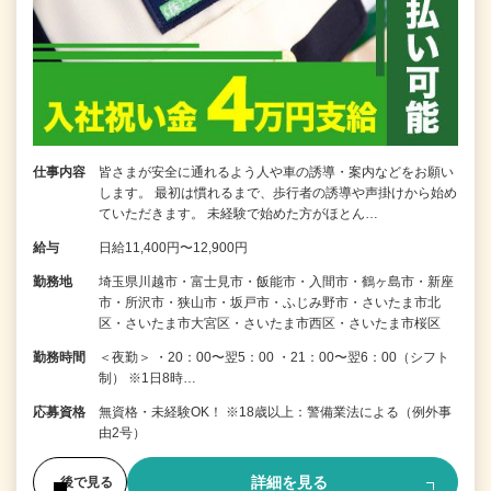
仕事内容
皆さまが安全に通れるよう人や車の誘導・案内などをお願い
します。 最初は慣れるまで、歩行者の誘導や声掛けから始め
ていただきます。 未経験で始めた方がほとん…
給与
日給11,400円〜12,900円
勤務地
埼玉県川越市・富士見市・飯能市・入間市・鶴ヶ島市・新座
市・所沢市・狭山市・坂戸市・ふじみ野市・さいたま市北
区・さいたま市大宮区・さいたま市西区・さいたま市桜区
勤務時間
＜夜勤＞ ・20：00〜翌5：00 ・21：00〜翌6：00（シフト
制） ※1日8時…
応募資格
無資格・未経験OK！ ※18歳以上：警備業法による（例外事
由2号）
詳細を見る
後で見る