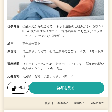
仕事内容
出品入力から発送まで！ ネット通販の仕組みが学べる◎ ＼2
0〜40代の男性が活躍中／ 「毎月の給料に“あと少し”プラス
したい！」 ⇒そんな〈目標〉を…
給与
完全出来高制
勤務地
埼玉県さいたま市、他埼玉県内のご自宅 ※フルリモート勤
務
勤務時間
リモートワークのため、完全自由シフトです！ 詳細はお問い
合わせください。 ＜会社営…
応募資格
＼経験・資格・学歴いっさい不問！／
詳細を見る
後で見る
更新日： 2026/07/15 掲載終了日： 2026/08/26