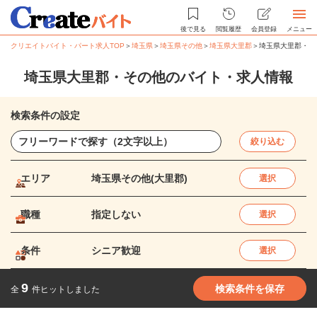
後で見る
閲覧履歴
会員登録
メニュー
クリエイトバイト・パート求人TOP
＞
埼玉県
＞
埼玉県その他
＞
埼玉県大里郡
＞
埼玉県大里郡・そ
埼玉県大里郡・その他のバイト・求人情報
検索条件の設定
絞り込む
エリア
埼玉県その他(大里郡)
選択
職種
指定しない
選択
条件
シニア歓迎
選択
9
検索条件を保存
全
件ヒットしました