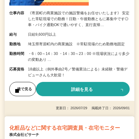
仕事内容
《寄居町の商業施設での施設警備をお任せいたします》 安定
した常駐現場での勤務！日勤・午後勤務ともに募集中です◎
車・バイク通勤OKで通いやすく、直行直帰…
給与
日給9,600円以上
勤務地
埼玉県寄居町内の商業施設 ※常駐現場のため勤務地固定
勤務時間
・6：00～14：30 ・14：30～23：00 ※現場状況により多少
の変動あり …
応募資格
18歳以上（例外事由2号／警備業法による）未経験・警備デ
ビューさんも大歓迎！
詳細を見る
後で見る
更新日： 2026/07/29 掲載終了日： 2026/09/01
化粧品などに関する在宅調査員・在宅モニター
株式会社ビサーチ