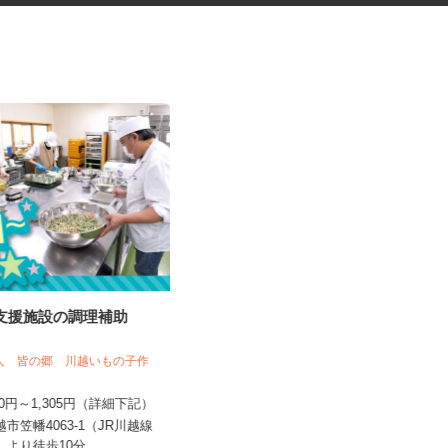
者支援施設の調理補助
菓子製造工場の仕分け・検品・
梱包スタッフ
法人 皆の郷 川越いもの子作
株式会社丸井スズキ 熊谷プロセスセン
ター
,200円～1,305円（詳細下記）
時給1,141円
越市笠幡4063-1（JR川越線
埼玉県熊谷市妻沼西2-18-2 ★車通