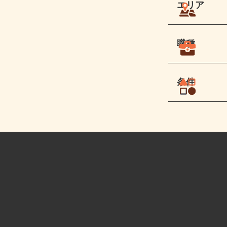
エリア
職種
条件