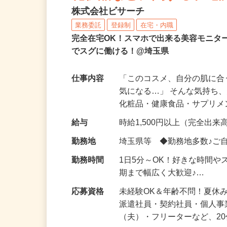
化粧品などに関する在宅
株式会社ビサーチ
業務委託
登録制
在宅・内職
完全在宅OK！スマホで出来る美容モニタ
でスグに働ける！@埼玉県
仕事内容
「このコスメ、自分の肌に
気になる…」 そんな気持ち
化粧品・健康食品・サプリ
給与
時給1,500円以上（完全出来高
勤務地
埼玉県等 ◆勤務地多数♪ご
勤務時間
1日5分～OK！好きな時間や
期まで幅広く大歓迎♪…
応募資格
未経験OK＆年齢不問！夏休
派遣社員・契約社員・個人