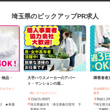
埼玉県のピックアップPR求人
・検品・
大手ハウスメーカーのアパー
障害者
ト・マンションの巡...
プロセスセン
社会福祉
（株）オールクリーン
業所
日給15,000円
時給1
8-2 ★車通
埼玉県越谷市 埼玉県春日部市 千
埼玉県川