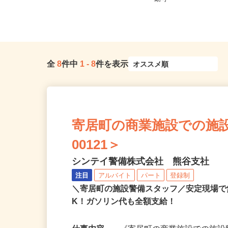
「笠幡駅」より徒歩10分...
勤可
全
8
件中
1
-
8
件を表示
寄居町の商業施設での施設
00121＞
シンテイ警備株式会社 熊谷支社
注目
アルバイト
パート
登録制
＼寄居町の施設警備スタッフ／安定現場
K！ガソリン代も全額支給！