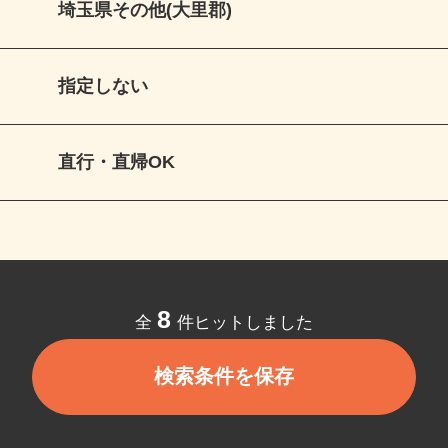
埼玉県その他(大里郡)
指定しない
直行・直帰OK
8
全
件ヒットしました
検索条件を保存