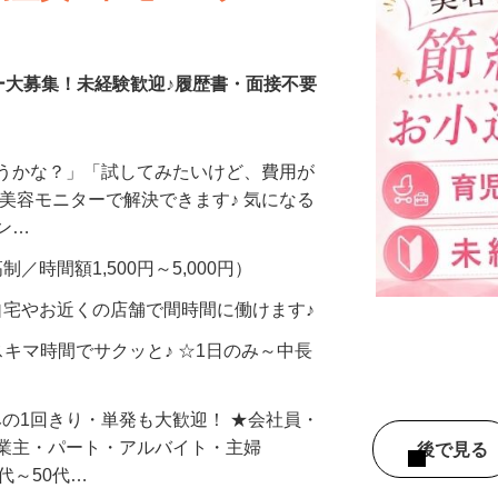
調査員・在宅モニター
ー大募集！未経験歓迎♪履歴書・面接不要
合うかな？」「試してみたいけど、費用が
、美容モニターで解決できます♪ 気になる
メン…
制／時間額1,500円～5,000円）
自宅やお近くの店舗で間時間に働けます♪
スキマ時間でサクッと♪ ☆1日のみ～中長
みの1回きり・単発も大歓迎！ ★会社員・
事業主・パート・アルバイト・主婦
後で見