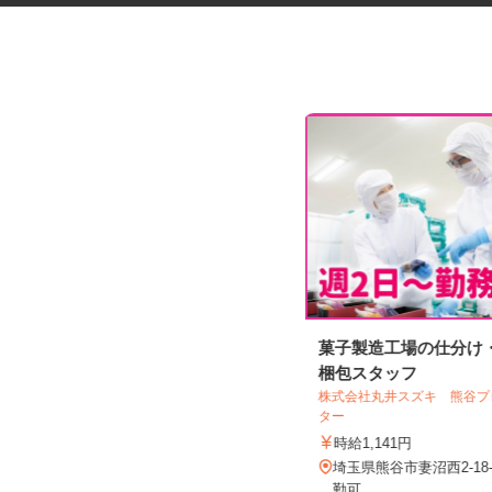
障害者者支援施設の調理補助
菓子製造工場の仕分け
梱包スタッフ
社会福祉法人 皆の郷 川越いもの子作
株式会社丸井スズキ 熊谷
業所
ター
時給1,200円～1,305円（詳細下記）
時給1,141円
埼玉県川越市笠幡4063-1（JR川越線
埼玉県熊谷市妻沼西2-1