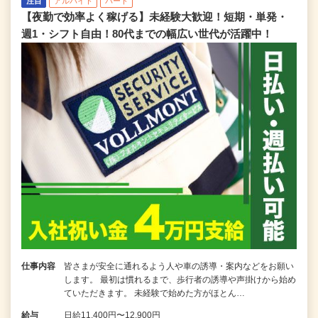
注目
アルバイト
パート
【夜勤で効率よく稼げる】未経験大歓迎！短期・単発・
週1・シフト自由！80代までの幅広い世代が活躍中！
仕事内容
皆さまが安全に通れるよう人や車の誘導・案内などをお願い
します。 最初は慣れるまで、歩行者の誘導や声掛けから始め
ていただきます。 未経験で始めた方がほとん…
給与
日給11,400円〜12,900円