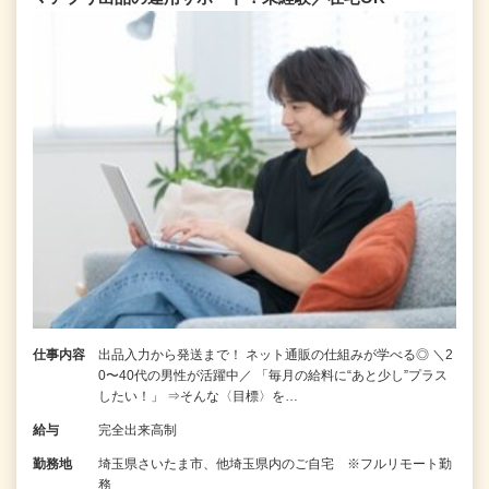
仕事内容
出品入力から発送まで！ ネット通販の仕組みが学べる◎ ＼2
0〜40代の男性が活躍中／ 「毎月の給料に“あと少し”プラス
したい！」 ⇒そんな〈目標〉を…
給与
完全出来高制
勤務地
埼玉県さいたま市、他埼玉県内のご自宅 ※フルリモート勤
務