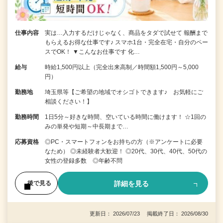
仕事内容
実は…入力するだけじゃなく、商品をタダで試せて 報酬まで
もらえるお得な仕事です♪ スマホ1台・完全在宅・自分のペー
スでOK！ ▼こんなお仕事です 化…
給与
時給1,500円以上（完全出来高制／時間額1,500円～5,000
円）
勤務地
埼玉県等【ご希望の地域でオシゴトできます♪ お気軽にご
相談ください！】
勤務時間
1日5分～好きな時間、空いている時間に働けます！ ☆1回の
みの単発や短期～中長期まで…
応募資格
◎PC・スマートフォンをお持ちの方（※アンケートに必要
なため） ◎未経験者大歓迎！ ◎20代、30代、40代、50代の
女性の登録多数 ◎年齢不問
詳細を見る
後で見る
更新日： 2026/07/23 掲載終了日： 2026/08/30