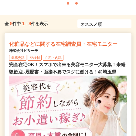
8
1
-
8
全
件中
件を表示
化粧品などに関する在宅調査員・在宅モニター
株式会社ビサーチ
業務委託
登録制
在宅・内職
完全在宅OK！スマホで出来る美容モニター大募集！未経
験歓迎♪履歴書・面接不要でスグに働ける！@埼玉県