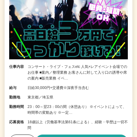
仕事内容
コンサート・ライブ・フェスetc 人気×レアイベント会場での
お仕事 ■案内／整理業務 お客さんに対して入り口の誘導や席
の案内 ■販売業務 イベ…
給与
日給30,000円+交通費※深夜手当含む
勤務地
東京都／埼玉県
勤務時間
23：00～翌23：00の間（休憩あり） ※イベントによって、
時間帯の変動あり ※一定…
応募資格
18歳以上（労働基準法第61条による）、経験・学歴は一切不
問