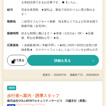
を有効活用できるお仕事です。 ◆【いろん…
給与
完全出来高制 ★謝礼は、最短で当日のうちに受け取れま
す！
勤務地
ご自宅※フルリモート勤務 埼玉県エリアおよび日本全国で
勤務可能（在宅OK）
勤務時間
好きな時間に働けます！ ★単発（1日のみ）OK！ ★応募
後、即お仕事開始も可！ ★在…
応募資格
＜未経験者OK／年齢不問＞⇒★特に20代〜50代の女性の登
録多数★ ※スマートフォンもしくはパソコンをお持ちの方
詳細を見る
後で見る
更新日： 2026/07/31 掲載終了日： 2026/08/24
NEW
歩行者へ案内・誘導スタッフ
株式会社VOLLMONTセキュリティサービス 川越支社（夜勤）