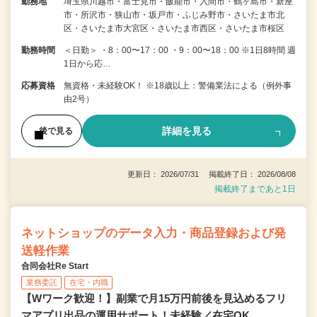
勤務地
埼玉県川越市・富士見市・飯能市・入間市・鶴ヶ島市・新座
市・所沢市・狭山市・坂戸市・ふじみ野市・さいたま市北
区・さいたま市大宮区・さいたま市西区・さいたま市桜区
勤務時間
＜日勤＞ ・8：00〜17：00 ・9：00〜18：00 ※1日8時間 週
1日から応…
応募資格
無資格・未経験OK！ ※18歳以上：警備業法による（例外事
由2号）
詳細を見る
後で見る
更新日： 2026/07/31 掲載終了日： 2026/08/08
掲載終了まであと1日
ネットショップのデータ入力・商品登録および発
送軽作業
合同会社Re Start
業務委託
在宅・内職
【Wワーク歓迎！】副業で月15万円前後を見込めるフリ
マアプリ出品の運用サポート！未経験／在宅OK