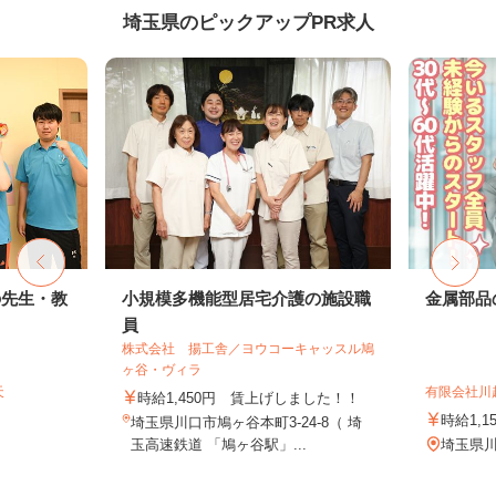
埼玉県のピックアップPR求人
の先生・教
小規模多機能型居宅介護の施設職
金属部品
員
株式会社 揚工舎／ヨウコーキャッスル鳩
ヶ谷・ヴィラ
天
有限会社川
時給1,450円 賃上げしました！！
時給1,1
埼玉県川口市鳩ヶ谷本町3-24-8（ 埼
玉高速鉄道 「鳩ヶ谷駅」...
埼玉県川