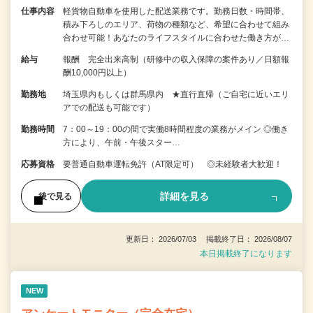
仕事内容
軽貨物自動車を使用した配送業務です。勤務日数・時間帯、
積み下ろしのエリア、荷物の種類など、希望に合わせて組み
合わせ可能！あなたのライフスタイルに合わせた働き方が…
給与
報酬 完全出来高制（研修中の収入保障の案件あり／日額報
酬10,000円以上）
勤務地
埼玉県内もしくは群馬県内 ★直行直帰（ご自宅に近いエリ
アでの配送も可能です）
勤務時間
7：00～19：00の間で実働8時間程度の業務がメイン ◎働き
方により、午前・午後スター…
応募資格
要普通自動車運転免許（AT限定可） ◎未経験者大歓迎！
詳細を見る
後で見る
更新日： 2026/07/03 掲載終了日： 2026/08/07
本日掲載終了になります
NEW