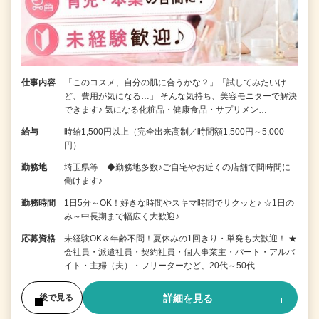
仕事内容
「このコスメ、自分の肌に合うかな？」「試してみたいけ
ど、費用が気になる…」 そんな気持ち、美容モニターで解決
できます♪ 気になる化粧品・健康食品・サプリメン…
給与
時給1,500円以上（完全出来高制／時間額1,500円～5,000
円）
勤務地
埼玉県等 ◆勤務地多数♪ご自宅やお近くの店舗で間時間に
働けます♪
勤務時間
1日5分～OK！好きな時間やスキマ時間でサクッと♪ ☆1日の
み～中長期まで幅広く大歓迎♪…
応募資格
未経験OK＆年齢不問！夏休みの1回きり・単発も大歓迎！ ★
会社員・派遣社員・契約社員・個人事業主・パート・アルバ
イト・主婦（夫）・フリーターなど、20代～50代…
詳細を見る
後で見る