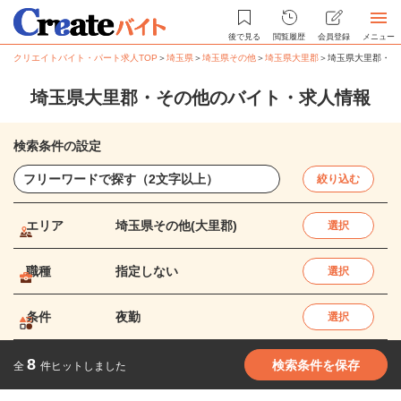
後で見る
閲覧履歴
会員登録
メニュー
クリエイトバイト・パート求人TOP
＞
埼玉県
＞
埼玉県その他
＞
埼玉県大里郡
＞
埼玉県大里郡・そ
埼玉県大里郡・その他のバイト・求人情報
検索条件の設定
絞り込む
エリア
埼玉県その他(大里郡)
選択
職種
指定しない
選択
条件
夜勤
選択
8
検索条件を保存
全
件ヒットしました