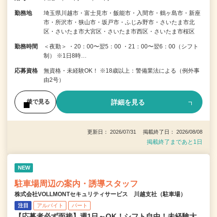
勤務地
埼玉県川越市・富士見市・飯能市・入間市・鶴ヶ島市・新座
市・所沢市・狭山市・坂戸市・ふじみ野市・さいたま市北
区・さいたま市大宮区・さいたま市西区・さいたま市桜区
勤務時間
＜夜勤＞ ・20：00〜翌5：00 ・21：00〜翌6：00（シフト
制） ※1日8時…
応募資格
無資格・未経験OK！ ※18歳以上：警備業法による（例外事
由2号）
詳細を見る
後で見る
更新日： 2026/07/31 掲載終了日： 2026/08/08
掲載終了まであと1日
NEW
駐車場周辺の案内・誘導スタッフ
株式会社VOLLMONTセキュリティサービス 川越支社（駐車場）
注目
アルバイト
パート
【応募者必ず面接】週1日～OK！シフト自由！未経験大