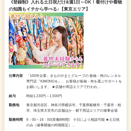
《登録制》入れる土日祝だけ&週1日～OK！着付けや着物
の知識もイチから学べる♪【東京エリア】
仕事内容
「100年企業」きものやまとグループの 振袖・袴のレンタル
専門店『KIMONO＆』。 お客様が振袖・袴を選ぶサポートを
お願いします。 ★店舗や周辺エリアで行われ…
給与
時給1,230円～1,500円
勤務地
東京都渋谷区、神奈川県横浜市、千葉県船橋市・千葉市・柏
市、埼玉県大宮市の店舗ほか・都下周辺エリアの催事会場
勤務時間
9：00～18：00(実働8時間) ※日により相談可能 ★土日祝
のみ（催事開催の時期限定）…