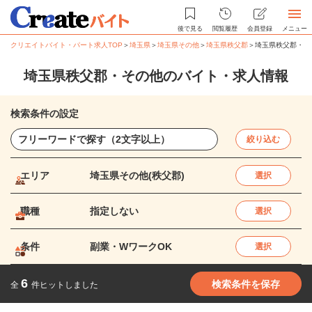
後で見る
閲覧履歴
会員登録
メニュー
クリエイトバイト・パート求人TOP
＞
埼玉県
＞
埼玉県その他
＞
埼玉県秩父郡
＞
埼玉県秩父郡・そ
埼玉県秩父郡・その他のバイト・求人情報
検索条件の設定
絞り込む
エリア
埼玉県その他(秩父郡)
選択
職種
指定しない
選択
条件
副業・WワークOK
選択
6
検索条件を保存
全
件ヒットしました