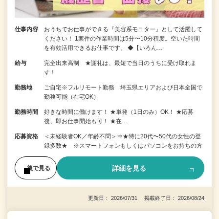
仕事内容
おうちでお仕事ができる『美容系モニター』として活躍して
ください！ 1案件の作業時間は5分〜10分程度。空いた時間
を有効活用できるお仕事です。 ◆【いろん…
給与
完全出来高制 ★謝礼は、最短で当日のうちに受け取れま
す！
勤務地
ご自宅※フルリモート勤務 埼玉県エリアおよび日本全国で
勤務可能（在宅OK）
勤務時間
好きな時間に働けます！ ★単発（1日のみ）OK！ ★応募
後、即お仕事開始も可！ ★在…
応募資格
＜未経験者OK／年齢不問＞⇒★特に20代〜50代の女性の登
録多数★ ※スマートフォンもしくはパソコンをお持ちの方
詳細を見る
後で見る
更新日： 2026/07/31 掲載終了日： 2026/08/24