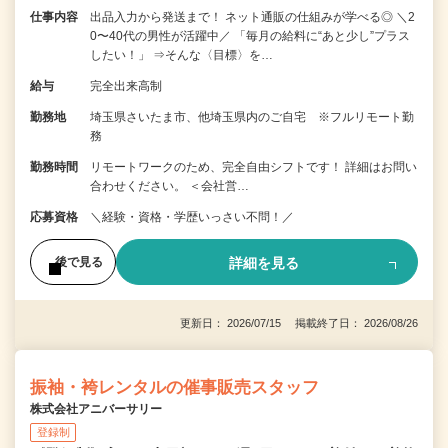
仕事内容
出品入力から発送まで！ ネット通販の仕組みが学べる◎ ＼2
0〜40代の男性が活躍中／ 「毎月の給料に“あと少し”プラス
したい！」 ⇒そんな〈目標〉を…
給与
完全出来高制
勤務地
埼玉県さいたま市、他埼玉県内のご自宅 ※フルリモート勤
務
勤務時間
リモートワークのため、完全自由シフトです！ 詳細はお問い
合わせください。 ＜会社営…
応募資格
＼経験・資格・学歴いっさい不問！／
詳細を見る
後で見る
更新日： 2026/07/15 掲載終了日： 2026/08/26
振袖・袴レンタルの催事販売スタッフ
株式会社アニバーサリー
登録制