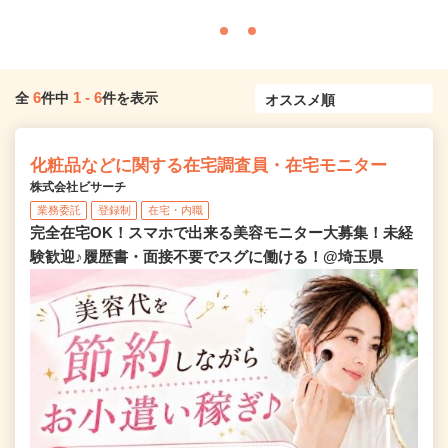
6
1
-
6
全
件中
件を表示
化粧品などに関する在宅調査員・在宅モニター
株式会社ビサーチ
業務委託
登録制
在宅・内職
完全在宅OK！スマホで出来る美容モニター大募集！未経
験歓迎♪履歴書・面接不要でスグに働ける！@埼玉県