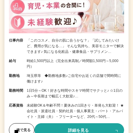
仕事内容
「このコスメ、自分の肌に合うかな？」「試してみたいけ
ど、費用が気になる…」 そんな気持ち、美容モニターで解決
できます♪ 気になる化粧品・健康食品・サプリメン…
給与
時給1,500円以上（完全出来高制／時間額1,500円～5,000
円）
勤務地
埼玉県等 ◆勤務地多数♪ご自宅やお近くの店舗で間時間に
働けます♪
勤務時間
1日5分～OK！好きな時間やスキマ時間でサクッと♪ ☆1日の
み～中長期まで幅広く大歓迎♪…
応募資格
未経験OK＆年齢不問！夏休みの1回きり・単発も大歓迎！ ★
会社員・派遣社員・契約社員・個人事業主・パート・アルバ
イト・主婦（夫）・フリーターなど、20代～50代…
詳細を見る
後で見る