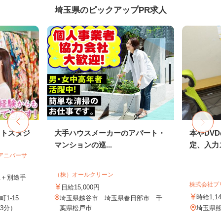
埼玉県のピックアップPR求人
ォトスタジ
大手ハウスメーカーのアパート・
本やDV
マンションの巡...
定、入力ス
社アニバーサ
（株）オールクリーン
以上＋別途手
株式会社プ
日給15,000円
時給1,1
1-15
埼玉県越谷市 埼玉県春日部市 千
3分）
葉県松戸市
埼玉県熊