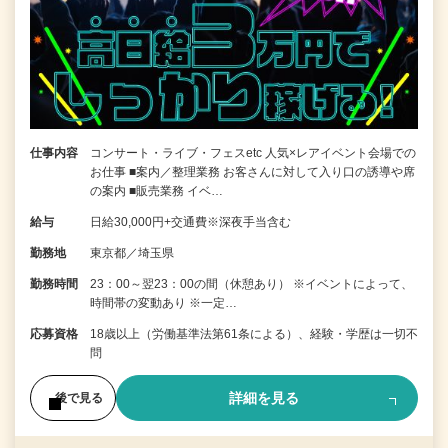
仕事内容
コンサート・ライブ・フェスetc 人気×レアイベント会場での
お仕事 ■案内／整理業務 お客さんに対して入り口の誘導や席
の案内 ■販売業務 イベ…
給与
日給30,000円+交通費※深夜手当含む
勤務地
東京都／埼玉県
勤務時間
23：00～翌23：00の間（休憩あり） ※イベントによって、
時間帯の変動あり ※一定…
応募資格
18歳以上（労働基準法第61条による）、経験・学歴は一切不
問
詳細を見る
後で見る