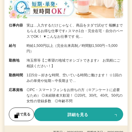
仕事内容
実は…入力するだけじゃなく、商品をタダで試せて 報酬まで
もらえるお得な仕事です♪ スマホ1台・完全在宅・自分のペー
スでOK！ ▼こんなお仕事です 化…
給与
時給1,500円以上（完全出来高制／時間額1,500円～5,000
円）
勤務地
埼玉県等【ご希望の地域でオシゴトできます♪ お気軽にご
相談ください！】
勤務時間
1日5分～好きな時間、空いている時間に働けます！ ☆1回の
みの単発や短期～中長期まで…
応募資格
◎PC・スマートフォンをお持ちの方（※アンケートに必要
なため） ◎未経験者大歓迎！ ◎20代、30代、40代、50代の
女性の登録多数 ◎年齢不問
詳細を見る
後で見る