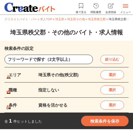
後で見る
閲覧履歴
会員登録
メニュー
クリエイトバイト・パート求人TOP
＞
埼玉県
＞
埼玉県その他
＞
埼玉県秩父郡
＞
埼玉県秩父郡・そ
埼玉県秩父郡・その他のバイト・求人情報
検索条件の設定
絞り込む
エリア
埼玉県その他(秩父郡)
選択
職種
指定しない
選択
条件
資格を活かせる
選択
1
検索条件を保存
全
件ヒットしました