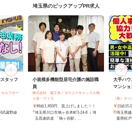
埼玉県のピックアップPR求人
備スタッフ
小規模多機能型居宅介護の施設職
大手ハウ
員
マンション
 セルフサー
株式会社 揚工舎／ヨウコーキャッスル鳩
ヶ谷・ヴィラ
（株）オー
時給1,450円 賃上げしました！！
日給15,
JR武蔵野線
埼玉県川口市鳩ヶ谷本町3-24-8（ 埼
埼玉県越
.
玉高速鉄道 「鳩ヶ谷駅」...
葉県松戸