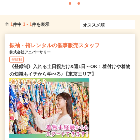
1
1
-
1
全
件中
件を表示
振袖・袴レンタルの催事販売スタッフ
株式会社アニバーサリー
登録制
《登録制》入れる土日祝だけ&週1日～OK！着付けや着物
の知識もイチから学べる♪【東京エリア】