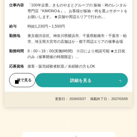
仕事内容
「100年企業」きものやまとグループの 振袖・袴のレンタル
専門店『KIMONO＆』。 お客様が振袖・袴を選ぶサポートを
お願いします。 ★店舗や周辺エリアで行われ…
給与
時給1,230円～1,500円
勤務地
東京都渋谷区、神奈川県横浜市、千葉県船橋市・千葉市・柏
市、埼玉県大宮市の店舗ほか・都下周辺エリアの催事会場
勤務時間
9：00～18：00(実働8時間) ※日により相談可能 ★土日祝
のみ（催事開催の時期限定）…
応募資格
接客・販売経験者歓迎／未経験の方もOK
詳細を見る
後で見る
更新日： 2026/03/27 掲載終了日： 2027/03/05
1