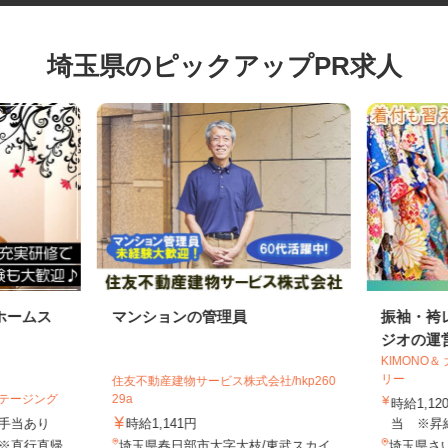
埼玉県のピックアップPR求人
ホームス
マンションの管理員
振袖・
ジオの運
KIMON
リー
住友不動産建物サービス株式会社/hkp260
ステージング
29a
時給1,
円＋手当あり
時給1,141円
当 ※