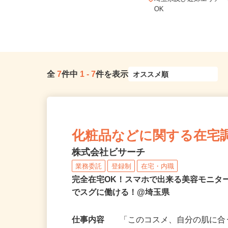
埼玉県さいたま市大宮区宮町1-15
埼玉県及び近郊エリア
（「大宮駅」東口より徒歩3分）
OK
全
7
件中
1
-
7
件を表示
化粧品などに関する在宅
株式会社ビサーチ
業務委託
登録制
在宅・内職
完全在宅OK！スマホで出来る美容モニタ
でスグに働ける！@埼玉県