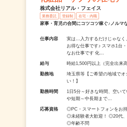
化粧品・サプリの在宅デ
株式会社リアル・フェイス
業務委託
登録制
在宅・内職
家事・育児の合間にコツコツ稼ぐ♪ノルマ
仕事内容
実は…入力するだけじゃなく
お得な仕事です♪ スマホ1台
なお仕事です 化…
給与
時給1,500円以上（完全出来高
勤務地
埼玉県等【ご希望の地域でオ
い！】
勤務時間
1日5分～好きな時間、空い
や短期～中長期まで…
応募資格
◎PC・スマートフォンをお