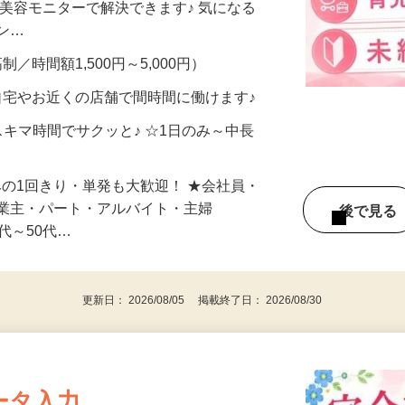
合うかな？」「試してみたいけど、費用が
、美容モニターで解決できます♪ 気になる
メン…
制／時間額1,500円～5,000円）
自宅やお近くの店舗で間時間に働けます♪
スキマ時間でサクッと♪ ☆1日のみ～中長
みの1回きり・単発も大歓迎！ ★会社員・
事業主・パート・アルバイト・主婦
後で見
代～50代…
更新日： 2026/08/05 掲載終了日： 2026/08/30