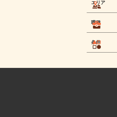
エリア
職種
条件