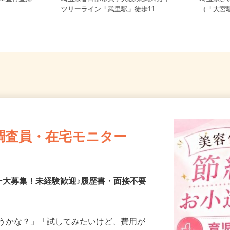
 ※直行直帰
埼玉県春日部市大字大枝/東武スカイ
埼玉県
ツリーライン「武里駅」徒歩11...
（「大
調査員・在宅モニター
ー大募集！未経験歓迎♪履歴書・面接不要