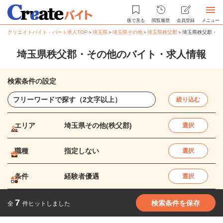
後で見る
閲覧履歴
会員登録
メニュー
クリエイトバイト・パート求人TOP
＞
埼玉県
＞
埼玉県その他
＞
埼玉県秩父郡
＞
埼玉県秩父郡・そ
埼玉県秩父郡・その他のバイト・求人情報
検索条件の設定
絞り込む
エリア
埼玉県その他(秩父郡)
選択
職種
指定しない
選択
条件
経験者優遇
選択
7
検索条件を保存
全
件ヒットしました