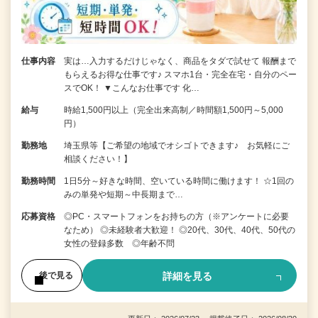
仕事内容
実は…入力するだけじゃなく、商品をタダで試せて 報酬まで
もらえるお得な仕事です♪ スマホ1台・完全在宅・自分のペー
スでOK！ ▼こんなお仕事です 化…
給与
時給1,500円以上（完全出来高制／時間額1,500円～5,000
円）
勤務地
埼玉県等【ご希望の地域でオシゴトできます♪ お気軽にご
相談ください！】
勤務時間
1日5分～好きな時間、空いている時間に働けます！ ☆1回の
みの単発や短期～中長期まで…
応募資格
◎PC・スマートフォンをお持ちの方（※アンケートに必要
なため） ◎未経験者大歓迎！ ◎20代、30代、40代、50代の
女性の登録多数 ◎年齢不問
詳細を見る
後で見る