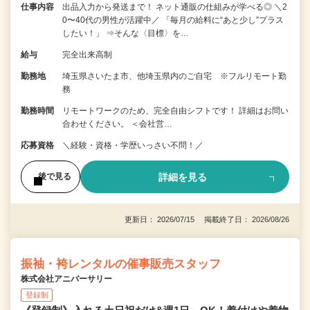
仕事内容
出品入力から発送まで！ ネット通販の仕組みが学べる◎ ＼2
0〜40代の男性が活躍中／ 「毎月の給料に“あと少し”プラス
したい！」 ⇒そんな〈目標〉を…
給与
完全出来高制
勤務地
埼玉県さいたま市、他埼玉県内のご自宅 ※フルリモート勤
務
勤務時間
リモートワークのため、完全自由シフトです！ 詳細はお問い
合わせください。 ＜会社営…
応募資格
＼経験・資格・学歴いっさい不問！／
詳細を見る
後で見る
更新日： 2026/07/15 掲載終了日： 2026/08/26
振袖・袴レンタルの催事販売スタッフ
株式会社アニバーサリー
登録制