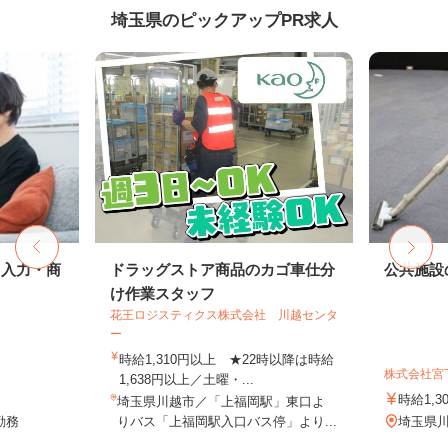
埼玉県のピックアップPR求人
タ入力・商
ドラッグストア商品のカゴ車仕分
公共施設
け作業スタッフ
花王ロジスティクス株式会社 川越センタ
ー
時給1,310円以上 ★22時以降は時給
株式会社宮
1,638円以上／土曜・...
時給1,3
埼玉県川越市／「上福岡駅」東口よ
勤務
りバス「上福岡駅入口バス停」より...
埼玉県