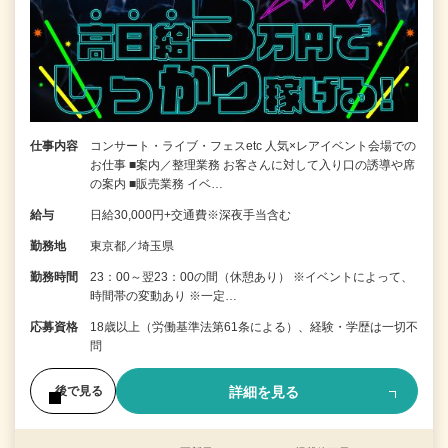
仕事内容
コンサート・ライブ・フェスetc 人気×レアイベント会場での
お仕事 ■案内／整理業務 お客さんに対して入り口の誘導や席
の案内 ■販売業務 イベ…
給与
日給30,000円+交通費※深夜手当含む
勤務地
東京都／埼玉県
勤務時間
23：00～翌23：00の間（休憩あり） ※イベントによって、
時間帯の変動あり ※一定…
応募資格
18歳以上（労働基準法第61条による）、経験・学歴は一切不
問
詳細を見る
後で見る