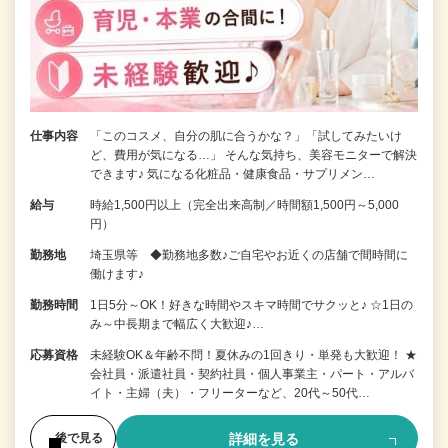
仕事内容
「このコスメ、自分の肌に合うかな？」「試してみたいけ
ど、費用が気になる…」 そんな気持ち、美容モニターで解決
できます♪ 気になる化粧品・健康食品・サプリメン…
給与
時給1,500円以上（完全出来高制／時間額1,500円～5,000
円）
勤務地
埼玉県等 ◆勤務地多数♪ご自宅やお近くの店舗で間時間に
働けます♪
勤務時間
1日5分～OK！好きな時間やスキマ時間でサクッと♪ ☆1日の
み～中長期まで幅広く大歓迎♪…
応募資格
未経験OK＆年齢不問！夏休みの1回きり・単発も大歓迎！ ★
会社員・派遣社員・契約社員・個人事業主・パート・アルバ
イト・主婦（夫）・フリーターなど、20代～50代…
詳細を見る
後で見る