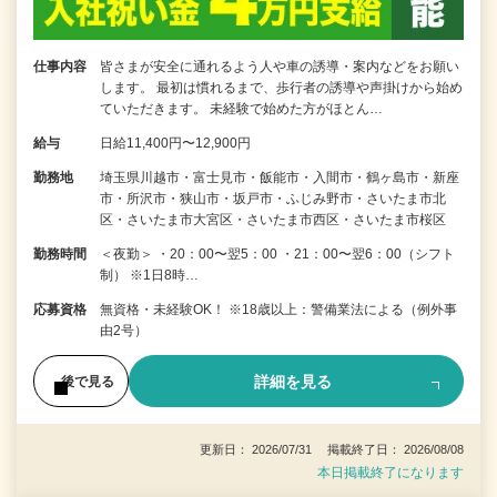
仕事内容
皆さまが安全に通れるよう人や車の誘導・案内などをお願い
します。 最初は慣れるまで、歩行者の誘導や声掛けから始め
ていただきます。 未経験で始めた方がほとん…
給与
日給11,400円〜12,900円
勤務地
埼玉県川越市・富士見市・飯能市・入間市・鶴ヶ島市・新座
市・所沢市・狭山市・坂戸市・ふじみ野市・さいたま市北
区・さいたま市大宮区・さいたま市西区・さいたま市桜区
勤務時間
＜夜勤＞ ・20：00〜翌5：00 ・21：00〜翌6：00（シフト
制） ※1日8時…
応募資格
無資格・未経験OK！ ※18歳以上：警備業法による（例外事
由2号）
詳細を見る
後で見る
更新日： 2026/07/31 掲載終了日： 2026/08/08
本日掲載終了になります