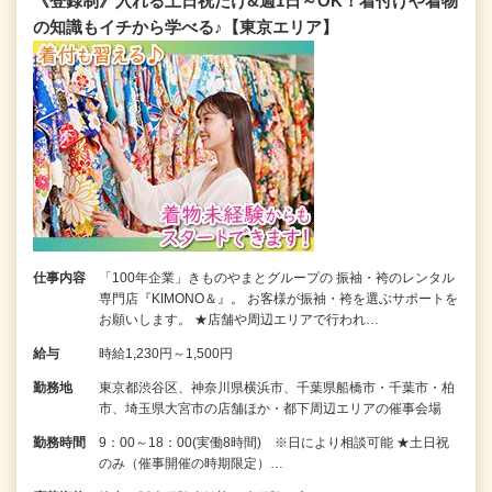
《登録制》入れる土日祝だけ&週1日～OK！着付けや着物
の知識もイチから学べる♪【東京エリア】
仕事内容
「100年企業」きものやまとグループの 振袖・袴のレンタル
専門店『KIMONO＆』。 お客様が振袖・袴を選ぶサポートを
お願いします。 ★店舗や周辺エリアで行われ…
給与
時給1,230円～1,500円
勤務地
東京都渋谷区、神奈川県横浜市、千葉県船橋市・千葉市・柏
市、埼玉県大宮市の店舗ほか・都下周辺エリアの催事会場
勤務時間
9：00～18：00(実働8時間) ※日により相談可能 ★土日祝
のみ（催事開催の時期限定）…