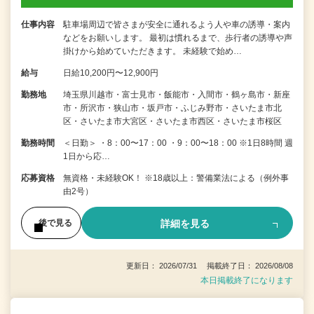
仕事内容
駐車場周辺で皆さまが安全に通れるよう人や車の誘導・案内
などをお願いします。 最初は慣れるまで、歩行者の誘導や声
掛けから始めていただきます。 未経験で始め…
給与
日給10,200円〜12,900円
勤務地
埼玉県川越市・富士見市・飯能市・入間市・鶴ヶ島市・新座
市・所沢市・狭山市・坂戸市・ふじみ野市・さいたま市北
区・さいたま市大宮区・さいたま市西区・さいたま市桜区
勤務時間
＜日勤＞ ・8：00〜17：00 ・9：00〜18：00 ※1日8時間 週
1日から応…
応募資格
無資格・未経験OK！ ※18歳以上：警備業法による（例外事
由2号）
詳細を見る
後で見る
更新日： 2026/07/31 掲載終了日： 2026/08/08
本日掲載終了になります