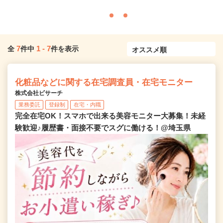
7
1
-
7
全
件中
件を表示
化粧品などに関する在宅調査員・在宅モニター
株式会社ビサーチ
業務委託
登録制
在宅・内職
完全在宅OK！スマホで出来る美容モニター大募集！未経
験歓迎♪履歴書・面接不要でスグに働ける！@埼玉県