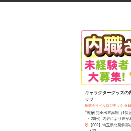
交通誘導警備スタッフ
キャラクターグッズの
ッフ
木口総合保全株式会社
株式会社ベルロジテック 春
日給11,000円～12,500円（日勤）
日給12,500円～...
報酬 完全出来高制（1個
～20円）内容により差があ
東京都・神奈川県・埼玉県・千葉県