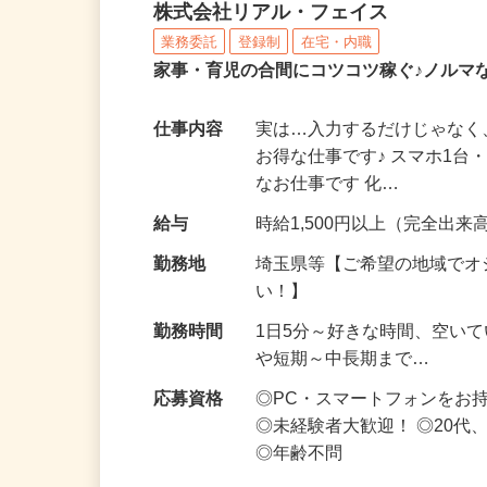
化粧品・サプリの在宅デ
株式会社リアル・フェイス
業務委託
登録制
在宅・内職
家事・育児の合間にコツコツ稼ぐ♪ノルマ
仕事内容
実は…入力するだけじゃなく
お得な仕事です♪ スマホ1台
なお仕事です 化…
給与
時給1,500円以上（完全出来高
勤務地
埼玉県等【ご希望の地域でオ
い！】
勤務時間
1日5分～好きな時間、空い
や短期～中長期まで…
応募資格
◎PC・スマートフォンをお
◎未経験者大歓迎！ ◎20代