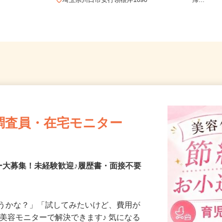
郡杉戸町大字
全域 
埼玉県川口市安行領根岸1696
帰...
調査員・在宅モニター
ー大募集！未経験歓迎♪履歴書・面接不要
合うかな？」「試してみたいけど、費用が