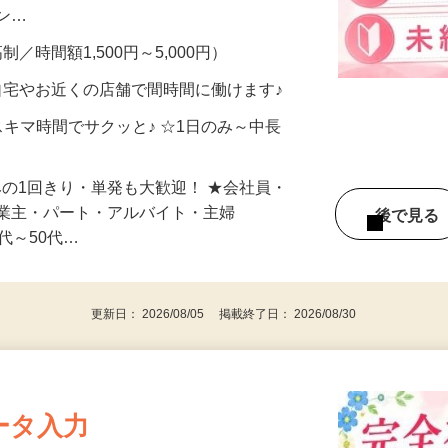
、美容モニターで解決できます♪ 気になる
メン…
制／時間額1,500円～5,000円）
自宅やお近くの店舗で間時間に働けます♪
スキマ時間でサクッと♪ ☆1日のみ～中長
みの1回きり・単発も大歓迎！ ★会社員・
事業主・パート・アルバイト・主婦
後で見
代～50代…
更新日： 2026/08/05 掲載終了日： 2026/08/30