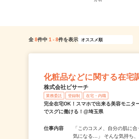
全域 ☆現場多数あり（直行・直
【002】埼玉県北葛飾
帰...
才羽
全
8
件中
1
-
8
件を表示
化粧品などに関する在宅
株式会社ビサーチ
業務委託
登録制
在宅・内職
完全在宅OK！スマホで出来る美容モニタ
でスグに働ける！@埼玉県
仕事内容
「このコスメ、自分の肌に