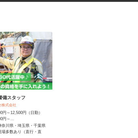
導警備スタッフ
キャラクターグッズの内職スタ
ッフ
保全株式会社
株式会社ベルロジテック 春日部営業所
,000円～12,500円（日勤）
500円～...
報酬 完全出来高制（1個あたり0.1円
～20円）内容により差があ...
・神奈川県・埼玉県・千葉県