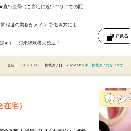
収入保障の案件あり／日額報酬10,000
 ★直行直帰（ご自宅に近いエリアでの配
働8時間程度の業務がメイン ◎働き方によ
後で見
限定可） ◎未経験者大歓迎！
更新日： 2026/07/03 掲載終了日： 2026/08/07
本日掲載終了になります
全在宅）