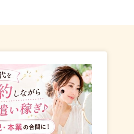
☆現場多数あり（直行・直
【002】埼玉県北葛飾郡杉戸町大字
才羽