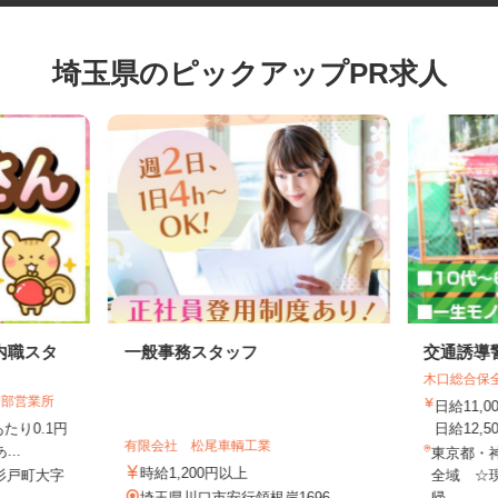
埼玉県のピックアップPR求人
内職スタ
一般事務スタッフ
交通誘
木口総合
日部営業所
日給11
あたり0.1円
日給12,
有限会社 松尾車輌工業
...
東京都
時給1,200円以上