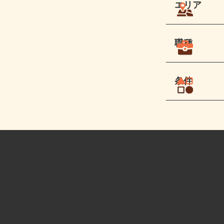
エリア
職種
条件