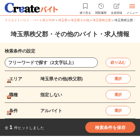
後で見る
閲覧履歴
会員登録
メニュー
クリエイトバイト・パート求人TOP
＞
埼玉県
＞
埼玉県その他
＞
埼玉県秩父郡
＞
埼玉県秩父郡・そ
埼玉県秩父郡・その他のバイト・求人情報
検索条件の設定
絞り込む
エリア
埼玉県その他(秩父郡)
選択
職種
指定しない
選択
条件
アルバイト
選択
1
検索条件を保存
全
件ヒットしました