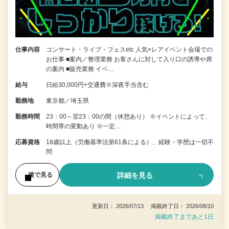
仕事内容
コンサート・ライブ・フェスetc 人気×レアイベント会場での
お仕事 ■案内／整理業務 お客さんに対して入り口の誘導や席
の案内 ■販売業務 イベ…
給与
日給30,000円+交通費※深夜手当含む
勤務地
東京都／埼玉県
勤務時間
23：00～翌23：00の間（休憩あり） ※イベントによって、
時間帯の変動あり ※一定…
応募資格
18歳以上（労働基準法第61条による）、経験・学歴は一切不
問
詳細を見る
後で見る
更新日： 2026/07/13 掲載終了日： 2026/08/10
掲載終了まであと1日