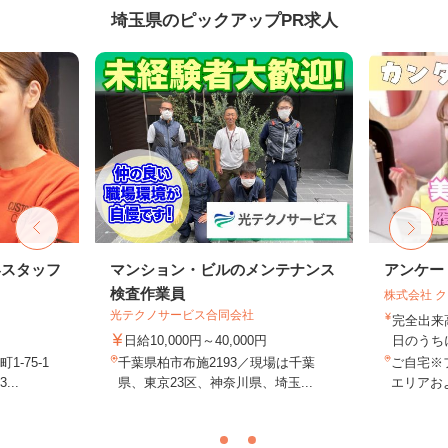
埼玉県のピックアップPR求人
客スタッフ
マンション・ビルのメンテナンス
アンケー
検査作業員
株式会社 
光テクノサービス合同会社
完全出来
日給10,000円～40,000円
日のうち
-75-1
千葉県柏市布施2193／現場は千葉
ご自宅※
..
県、東京23区、神奈川県、埼玉...
エリアお