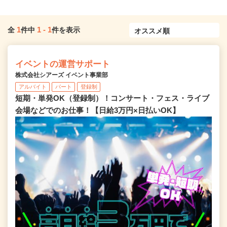
1
1
-
1
全
件中
件を表示
イベントの運営サポート
株式会社シアーズ イベント事業部
アルバイト
パート
登録制
短期・単発OK（登録制）！コンサート・フェス・ライブ
会場などでのお仕事！【日給3万円×日払いOK】