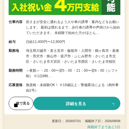
仕事内容
皆さまが安全に通れるよう人や車の誘導・案内などをお願い
します。 最初は慣れるまで、歩行者の誘導や声掛けから始め
ていただきます。 未経験で始めた方がほとん…
給与
日給11,400円〜12,900円
勤務地
埼玉県川越市・富士見市・飯能市・入間市・鶴ヶ島市・新座
市・所沢市・狭山市・坂戸市・ふじみ野市・さいたま市北
区・さいたま市大宮区・さいたま市西区・さいたま市桜区
勤務時間
＜夜勤＞ ・20：00〜翌5：00 ・21：00〜翌6：00（シフト
制） ※1日8時…
応募資格
無資格・未経験OK！ ※18歳以上：警備業法による（例外事
由2号）
詳細を見る
後で見る
更新日： 2026/07/31 掲載終了日： 2026/08/08
掲載終了まであと1日