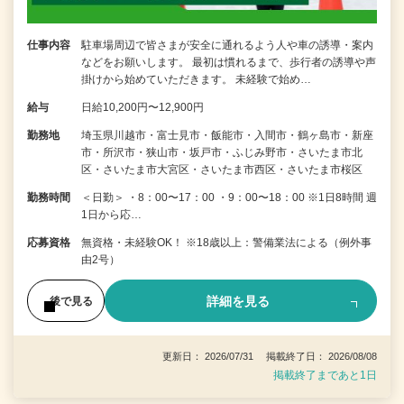
仕事内容
駐車場周辺で皆さまが安全に通れるよう人や車の誘導・案内
などをお願いします。 最初は慣れるまで、歩行者の誘導や声
掛けから始めていただきます。 未経験で始め…
給与
日給10,200円〜12,900円
勤務地
埼玉県川越市・富士見市・飯能市・入間市・鶴ヶ島市・新座
市・所沢市・狭山市・坂戸市・ふじみ野市・さいたま市北
区・さいたま市大宮区・さいたま市西区・さいたま市桜区
勤務時間
＜日勤＞ ・8：00〜17：00 ・9：00〜18：00 ※1日8時間 週
1日から応…
応募資格
無資格・未経験OK！ ※18歳以上：警備業法による（例外事
由2号）
詳細を見る
後で見る
更新日： 2026/07/31 掲載終了日： 2026/08/08
掲載終了まであと1日