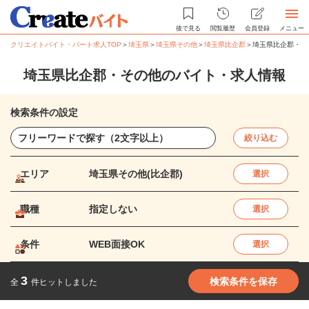
後で見る
閲覧履歴
会員登録
メニュー
クリエイトバイト・パート求人TOP
＞
埼玉県
＞
埼玉県その他
＞
埼玉県比企郡
＞
埼玉県比企郡・そ
埼玉県比企郡・その他のバイト・求人情報
検索条件の設定
絞り込む
エリア
埼玉県その他(比企郡)
選択
職種
指定しない
選択
条件
WEB面接OK
選択
3
検索条件を保存
全
件ヒットしました