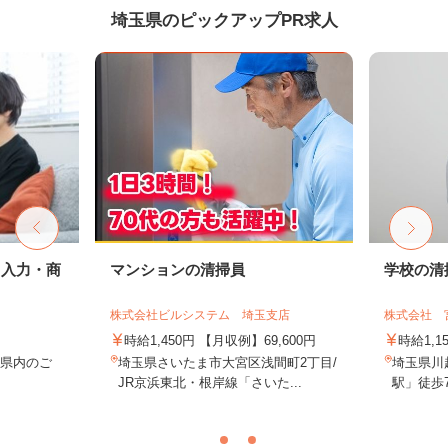
埼玉県のピックアップPR求人
タ入力・商
マンションの清掃員
学校の清
株式会社ビルシステム 埼玉支店
株式会社 
時給1,450円 【月収例】69,600円
時給1,1
玉県内のご
埼玉県さいたま市大宮区浅間町2丁目/
埼玉県川
務
JR京浜東北・根岸線「さいた...
駅」徒歩7