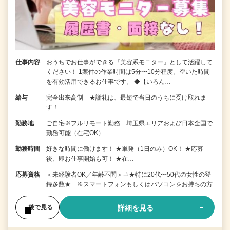
仕事内容
おうちでお仕事ができる『美容系モニター』として活躍して
ください！ 1案件の作業時間は5分〜10分程度。空いた時間
を有効活用できるお仕事です。 ◆【いろん…
給与
完全出来高制 ★謝礼は、最短で当日のうちに受け取れま
す！
勤務地
ご自宅※フルリモート勤務 埼玉県エリアおよび日本全国で
勤務可能（在宅OK）
勤務時間
好きな時間に働けます！ ★単発（1日のみ）OK！ ★応募
後、即お仕事開始も可！ ★在…
応募資格
＜未経験者OK／年齢不問＞⇒★特に20代〜50代の女性の登
録多数★ ※スマートフォンもしくはパソコンをお持ちの方
詳細を見る
後で見る