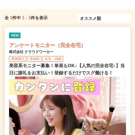
3
1
-
3
全
件中
件を表示
NEW
アンケートモニター（完全在宅）
株式会社 クラウドワーカー
業務委託
登録制
在宅・内職
美容系モニター募集！単発もOK♪【人気の完全在宅♪】当
日に謝礼をお支払い！登録するだけでスグ働ける！