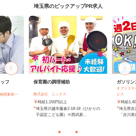
埼玉県のピックアップPR求人
タッフ
保育園の調理補助
ガソリン
オブリステ
株式会社 ニックス
ビス
T南関東第一
時給1,150円以上
時給1,4
埼玉県川越市藤倉2-18-18（ひかりの
埼玉県吉川
子認定こども園）※西武新...
「吉川美南