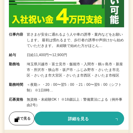
仕事内容
皆さまが安全に通れるよう人や車の誘導・案内などをお願い
します。 最初は慣れるまで、歩行者の誘導や声掛けから始め
ていただきます。 未経験で始めた方がほとん…
給与
日給11,400円〜12,900円
勤務地
埼玉県川越市・富士見市・飯能市・入間市・鶴ヶ島市・新座
市・所沢市・狭山市・坂戸市・ふじみ野市・さいたま市北
区・さいたま市大宮区・さいたま市西区・さいたま市桜区
勤務時間
＜夜勤＞ ・20：00〜翌5：00 ・21：00〜翌6：00（シフト
制） ※1日8時…
応募資格
無資格・未経験OK！ ※18歳以上：警備業法による（例外事
由2号）
詳細を見る
後で見る