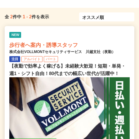
2
1
-
2
全
件中
件を表示
NEW
歩行者へ案内・誘導スタッフ
株式会社VOLLMONTセキュリティサービス 川越支社（夜勤）
注目
アルバイト
パート
【夜勤で効率よく稼げる】未経験大歓迎！短期・単発・
週1・シフト自由！80代までの幅広い世代が活躍中！