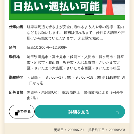
仕事内容
駐車場周辺で皆さまが安全に通れるよう人や車の誘導・案内
などをお願いします。 最初は慣れるまで、歩行者の誘導や声
掛けから始めていただきます。 未経験で始め…
給与
日給10,200円〜12,900円
勤務地
埼玉県川越市・富士見市・飯能市・入間市・鶴ヶ島市・新座
市・所沢市・狭山市・坂戸市・ふじみ野市・さいたま市北
区・さいたま市大宮区・さいたま市西区・さいたま市桜区
勤務時間
＜日勤＞ ・8：00〜17：00 ・9：00〜18：00 ※1日8時間 週
1日から応…
応募資格
無資格・未経験OK！ ※18歳以上：警備業法による（例外事
由2号）
詳細を見る
後で見る
更新日： 2026/07/31 掲載終了日： 2026/08/08