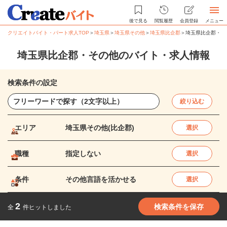
後で見る
閲覧履歴
会員登録
メニュー
クリエイトバイト・パート求人TOP
＞
埼玉県
＞
埼玉県その他
＞
埼玉県比企郡
＞
埼玉県比企郡・そ
埼玉県比企郡・その他のバイト・求人情報
検索条件の設定
絞り込む
エリア
埼玉県その他(比企郡)
選択
職種
指定しない
選択
条件
その他言語を活かせる
選択
2
検索条件を保存
全
件ヒットしました