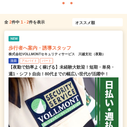
2
1
-
2
全
件中
件を表示
NEW
歩行者へ案内・誘導スタッフ
株式会社VOLLMONTセキュリティサービス 川越支社（夜勤）
注目
アルバイト
パート
【夜勤で効率よく稼げる】未経験大歓迎！短期・単発・
週1・シフト自由！80代までの幅広い世代が活躍中！