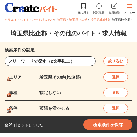
後で見る
閲覧履歴
会員登録
メニュー
クリエイトバイト・パート求人TOP
＞
埼玉県
＞
埼玉県その他
＞
埼玉県比企郡
＞
埼玉県比企郡・そ
埼玉県比企郡・その他のバイト・求人情報
検索条件の設定
絞り込む
エリア
埼玉県その他(比企郡)
選択
職種
指定しない
選択
条件
英語を活かせる
選択
2
検索条件を保存
全
件ヒットしました