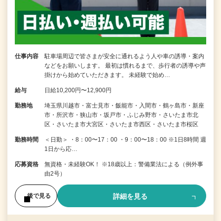
仕事内容
駐車場周辺で皆さまが安全に通れるよう人や車の誘導・案内
などをお願いします。 最初は慣れるまで、歩行者の誘導や声
掛けから始めていただきます。 未経験で始め…
給与
日給10,200円〜12,900円
勤務地
埼玉県川越市・富士見市・飯能市・入間市・鶴ヶ島市・新座
市・所沢市・狭山市・坂戸市・ふじみ野市・さいたま市北
区・さいたま市大宮区・さいたま市西区・さいたま市桜区
勤務時間
＜日勤＞ ・8：00〜17：00 ・9：00〜18：00 ※1日8時間 週
1日から応…
応募資格
無資格・未経験OK！ ※18歳以上：警備業法による（例外事
由2号）
詳細を見る
後で見る