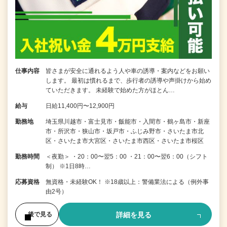
仕事内容
皆さまが安全に通れるよう人や車の誘導・案内などをお願い
します。 最初は慣れるまで、歩行者の誘導や声掛けから始め
ていただきます。 未経験で始めた方がほとん…
給与
日給11,400円〜12,900円
勤務地
埼玉県川越市・富士見市・飯能市・入間市・鶴ヶ島市・新座
市・所沢市・狭山市・坂戸市・ふじみ野市・さいたま市北
区・さいたま市大宮区・さいたま市西区・さいたま市桜区
勤務時間
＜夜勤＞ ・20：00〜翌5：00 ・21：00〜翌6：00（シフト
制） ※1日8時…
応募資格
無資格・未経験OK！ ※18歳以上：警備業法による（例外事
由2号）
詳細を見る
後で見る