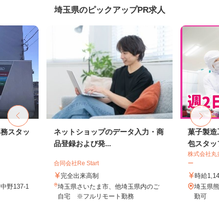
埼玉県のピックアップPR求人
事務スタッ
ネットショップのデータ入力・商
菓子製造
品登録および発...
包スタッ
株式会社丸
合同会社Re Start
ー
完全出来高制
時給1,1
野137-1
埼玉県さいたま市、他埼玉県内のご
埼玉県熊
自宅 ※フルリモート勤務
勤可