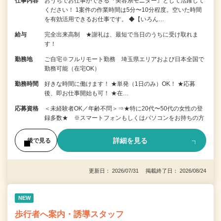
仕事内容
おうちでお仕事ができる『美容系モニター』として活躍して
ください！ 1案件の作業時間は5分〜10分程度。空いた時間
を有効活用できるお仕事です。 ◆【いろん…
給与
完全出来高制 ★謝礼は、最短で当日のうちに受け取れま
す！
勤務地
ご自宅※フルリモート勤務 埼玉県エリアおよび日本全国で
勤務可能（在宅OK）
勤務時間
好きな時間に働けます！ ★単発（1日のみ）OK！ ★応募
後、即お仕事開始も可！ ★在…
応募資格
＜未経験者OK／年齢不問＞⇒★特に20代〜50代の女性の登
録多数★ ※スマートフォンもしくはパソコンをお持ちの方
詳細を見る
後で見る
更新日： 2026/07/31 掲載終了日： 2026/08/24
NEW
歩行者へ案内・誘導スタッフ