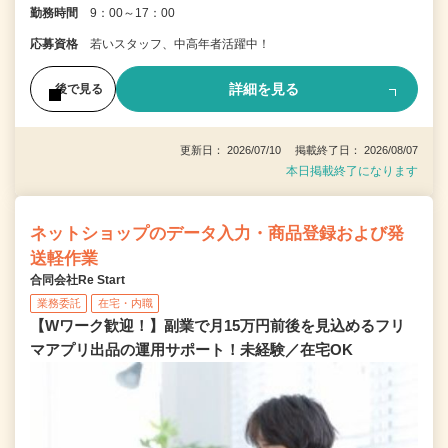
勤務時間
9：00～17：00
応募資格
若いスタッフ、中高年者活躍中！
詳細を見る
後で見る
更新日： 2026/07/10 掲載終了日： 2026/08/07
本日掲載終了になります
ネットショップのデータ入力・商品登録および発
送軽作業
合同会社Re Start
業務委託
在宅・内職
【Wワーク歓迎！】副業で月15万円前後を見込めるフリ
マアプリ出品の運用サポート！未経験／在宅OK