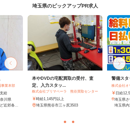
埼玉県のピックアップPR求人
員
本やDVDの宅配買取の受付、査
警備スタ
定、入力スタッ...
圏事業本部
株式会社オ
株式会社プリマベーラ 熊谷買取センター
額支給
日給12,
時給1,145円以上
神奈川県
埼玉県
近郊各...
埼玉県熊谷市三ヶ尻3503
埼玉県内