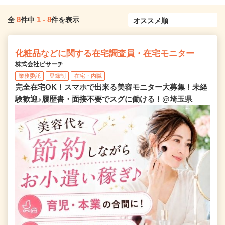
8
1
-
8
全
件中
件を表示
化粧品などに関する在宅調査員・在宅モニター
株式会社ビサーチ
業務委託
登録制
在宅・内職
完全在宅OK！スマホで出来る美容モニター大募集！未経
験歓迎♪履歴書・面接不要でスグに働ける！@埼玉県