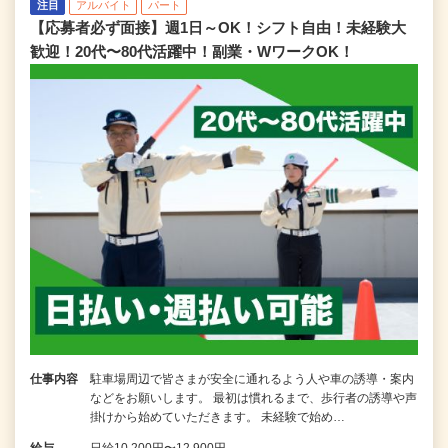
注目
アルバイト
パート
【応募者必ず面接】週1日～OK！シフト自由！未経験大
歓迎！20代〜80代活躍中！副業・WワークOK！
仕事内容
駐車場周辺で皆さまが安全に通れるよう人や車の誘導・案内
などをお願いします。 最初は慣れるまで、歩行者の誘導や声
掛けから始めていただきます。 未経験で始め…