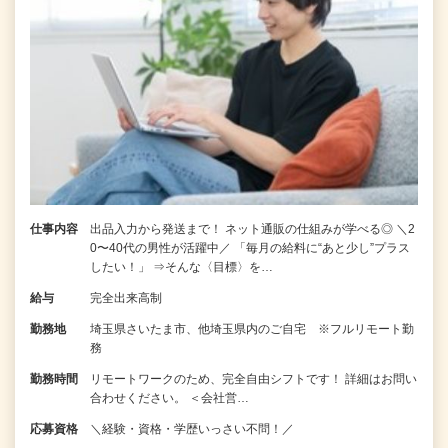
仕事内容
出品入力から発送まで！ ネット通販の仕組みが学べる◎ ＼2
0〜40代の男性が活躍中／ 「毎月の給料に“あと少し”プラス
したい！」 ⇒そんな〈目標〉を…
給与
完全出来高制
勤務地
埼玉県さいたま市、他埼玉県内のご自宅 ※フルリモート勤
務
勤務時間
リモートワークのため、完全自由シフトです！ 詳細はお問い
合わせください。 ＜会社営…
応募資格
＼経験・資格・学歴いっさい不問！／