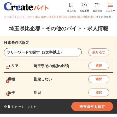
後で見る
閲覧履歴
会員登録
メニュー
クリエイトバイト・パート求人TOP
＞
埼玉県
＞
埼玉県その他
＞
埼玉県比企郡
＞
埼玉県比企郡・そ
埼玉県比企郡・その他のバイト・求人情報
検索条件の設定
絞り込む
エリア
埼玉県その他(比企郡)
選択
職種
指定しない
選択
条件
即日
選択
8
検索条件を保存
全
件ヒットしました