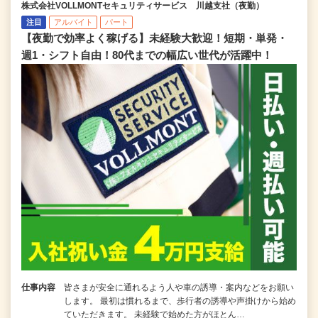
株式会社VOLLMONTセキュリティサービス 川越支社（夜勤）
注目
アルバイト
パート
【夜勤で効率よく稼げる】未経験大歓迎！短期・単発・
週1・シフト自由！80代までの幅広い世代が活躍中！
仕事内容
皆さまが安全に通れるよう人や車の誘導・案内などをお願い
します。 最初は慣れるまで、歩行者の誘導や声掛けから始め
ていただきます。 未経験で始めた方がほとん…