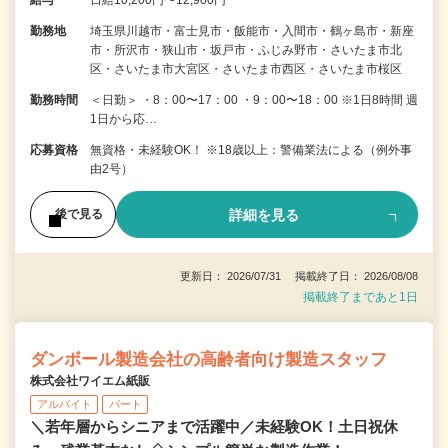
給与
日給10,200円〜12,900円
勤務地
埼玉県川越市・富士見市・飯能市・入間市・鶴ヶ島市・新座
市・所沢市・狭山市・坂戸市・ふじみ野市・さいたま市北
区・さいたま市大宮区・さいたま市西区・さいたま市桜区
勤務時間
＜日勤＞ ・8：00〜17：00 ・9：00〜18：00 ※1日8時間 週
1日から応…
応募資格
無資格・未経験OK！ ※18歳以上：警備業法による（例外事
由2号）
詳細を見る
後で見る
更新日： 2026/07/31 掲載終了日： 2026/08/08
掲載終了まであと1日
ダンボール製造会社の高齢者向け製造スタッフ
株式会社ワイエム紙販
アルバイト
パート
＼若年層からシニアまで活躍中／未経験OK！土日祝休