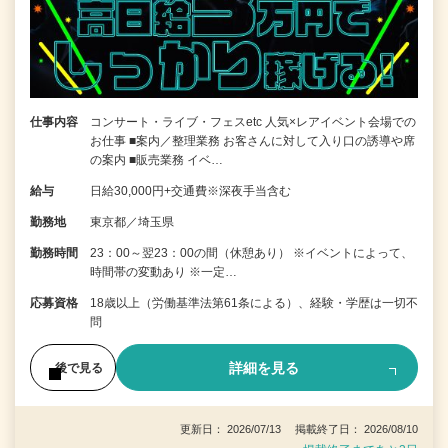
仕事内容
コンサート・ライブ・フェスetc 人気×レアイベント会場での
お仕事 ■案内／整理業務 お客さんに対して入り口の誘導や席
の案内 ■販売業務 イベ…
給与
日給30,000円+交通費※深夜手当含む
勤務地
東京都／埼玉県
勤務時間
23：00～翌23：00の間（休憩あり） ※イベントによって、
時間帯の変動あり ※一定…
応募資格
18歳以上（労働基準法第61条による）、経験・学歴は一切不
問
詳細を見る
後で見る
更新日： 2026/07/13 掲載終了日： 2026/08/10