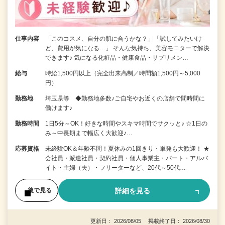
仕事内容
「このコスメ、自分の肌に合うかな？」「試してみたいけ
ど、費用が気になる…」 そんな気持ち、美容モニターで解決
できます♪ 気になる化粧品・健康食品・サプリメン…
給与
時給1,500円以上（完全出来高制／時間額1,500円～5,000
円）
勤務地
埼玉県等 ◆勤務地多数♪ご自宅やお近くの店舗で間時間に
働けます♪
勤務時間
1日5分～OK！好きな時間やスキマ時間でサクッと♪ ☆1日の
み～中長期まで幅広く大歓迎♪…
応募資格
未経験OK＆年齢不問！夏休みの1回きり・単発も大歓迎！ ★
会社員・派遣社員・契約社員・個人事業主・パート・アルバ
イト・主婦（夫）・フリーターなど、20代～50代…
詳細を見る
後で見る
更新日： 2026/08/05 掲載終了日： 2026/08/30