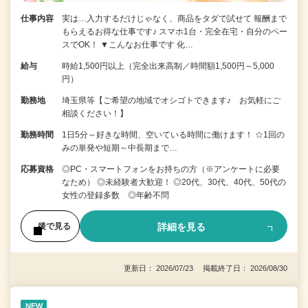
仕事内容
実は…入力するだけじゃなく、商品をタダで試せて 報酬まで
もらえるお得な仕事です♪ スマホ1台・完全在宅・自分のペー
スでOK！ ▼こんなお仕事です 化…
給与
時給1,500円以上（完全出来高制／時間額1,500円～5,000
円）
勤務地
埼玉県等【ご希望の地域でオシゴトできます♪ お気軽にご
相談ください！】
勤務時間
1日5分～好きな時間、空いている時間に働けます！ ☆1回の
みの単発や短期～中長期まで…
応募資格
◎PC・スマートフォンをお持ちの方（※アンケートに必要
なため） ◎未経験者大歓迎！ ◎20代、30代、40代、50代の
女性の登録多数 ◎年齢不問
詳細を見る
後で見る
更新日： 2026/07/23 掲載終了日： 2026/08/30
NEW