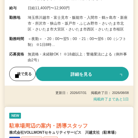
給与
日給11,400円〜12,900円
勤務地
埼玉県川越市・富士見市・飯能市・入間市・鶴ヶ島市・新座
市・所沢市・狭山市・坂戸市・ふじみ野市・さいたま市北
区・さいたま市大宮区・さいたま市西区・さいたま市桜区
勤務時間
＜夜勤＞ ・20：00〜翌5：00 ・21：00〜翌6：00（シフト
制） ※1日8時…
応募資格
無資格・未経験OK！ ※18歳以上：警備業法による（例外事
由2号）
詳細を見る
後で見る
更新日： 2026/07/31 掲載終了日： 2026/08/08
掲載終了まであと1日
NEW
駐車場周辺の案内・誘導スタッフ
株式会社VOLLMONTセキュリティサービス 川越支社（駐車場）