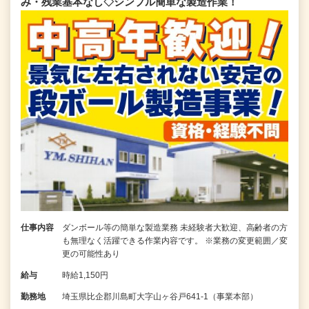
み・残業基本なし◇シンプル簡単な製造作業！
仕事内容
ダンボール等の簡単な製造業務 未経験者大歓迎、高齢者の方
も無理なく活躍できる作業内容です。 ※業務の変更範囲／変
更の可能性あり
給与
時給1,150円
勤務地
埼玉県比企郡川島町大字山ヶ谷戸641-1（事業本部）