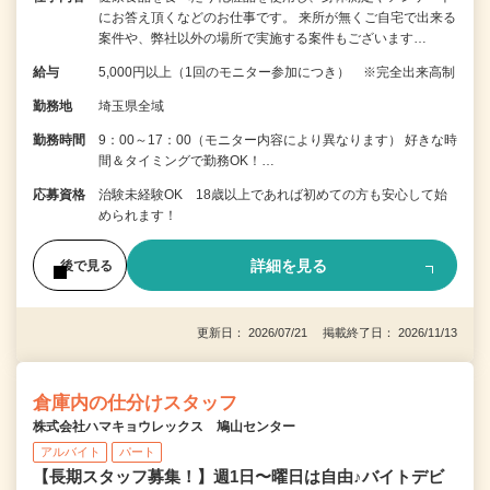
にお答え頂くなどのお仕事です。 来所が無くご自宅で出来る
案件や、弊社以外の場所で実施する案件もございます…
給与
5,000円以上（1回のモニター参加につき） ※完全出来高制
勤務地
埼玉県全域
勤務時間
9：00～17：00（モニター内容により異なります） 好きな時
間＆タイミングで勤務OK！…
応募資格
治験未経験OK 18歳以上であれば初めての方も安心して始
められます！
詳細を見る
後で見る
更新日： 2026/07/21 掲載終了日： 2026/11/13
倉庫内の仕分けスタッフ
株式会社ハマキョウレックス 鳩山センター
アルバイト
パート
【長期スタッフ募集！】週1日〜曜日は自由♪バイトデビ