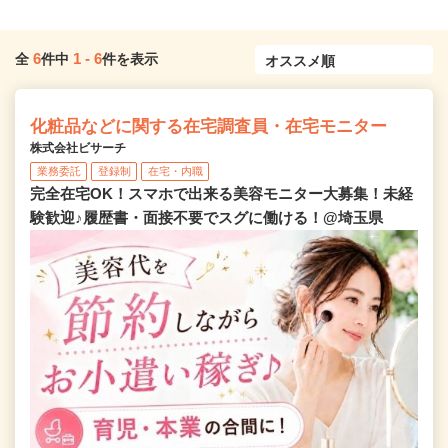
6
1
-
6
全
件中
件を表示
化粧品などに関する在宅調査員・在宅モニター
株式会社ビサーチ
業務委託
登録制
在宅・内職
完全在宅OK！スマホで出来る美容モニター大募集！未経
験歓迎♪履歴書・面接不要でスグに働ける！@埼玉県