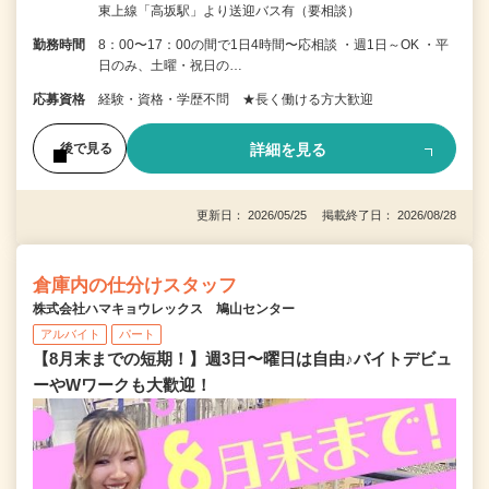
東上線「高坂駅」より送迎バス有（要相談）
勤務時間
8：00〜17：00の間で1日4時間〜応相談 ・週1日～OK ・平
日のみ、土曜・祝日の…
応募資格
経験・資格・学歴不問 ★長く働ける方大歓迎
詳細を見る
後で見る
更新日： 2026/05/25 掲載終了日： 2026/08/28
倉庫内の仕分けスタッフ
株式会社ハマキョウレックス 鳩山センター
アルバイト
パート
【8月末までの短期！】週3日〜曜日は自由♪バイトデビュ
ーやWワークも大歡迎！