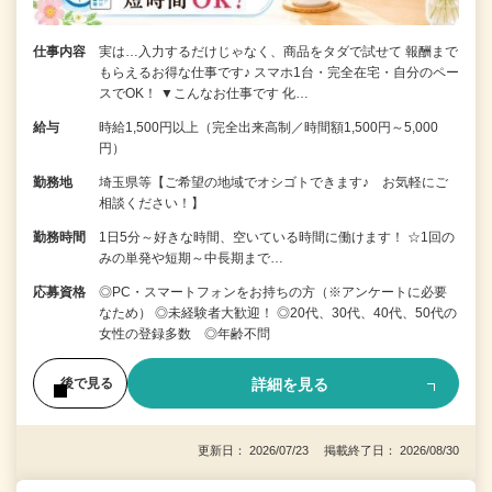
仕事内容
実は…入力するだけじゃなく、商品をタダで試せて 報酬まで
もらえるお得な仕事です♪ スマホ1台・完全在宅・自分のペー
スでOK！ ▼こんなお仕事です 化…
給与
時給1,500円以上（完全出来高制／時間額1,500円～5,000
円）
勤務地
埼玉県等【ご希望の地域でオシゴトできます♪ お気軽にご
相談ください！】
勤務時間
1日5分～好きな時間、空いている時間に働けます！ ☆1回の
みの単発や短期～中長期まで…
応募資格
◎PC・スマートフォンをお持ちの方（※アンケートに必要
なため） ◎未経験者大歓迎！ ◎20代、30代、40代、50代の
女性の登録多数 ◎年齢不問
詳細を見る
後で見る
更新日： 2026/07/23 掲載終了日： 2026/08/30