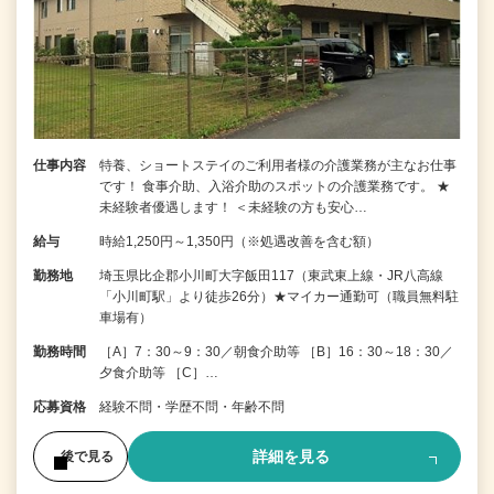
仕事内容
特養、ショートステイのご利用者様の介護業務が主なお仕事
です！ 食事介助、入浴介助のスポットの介護業務です。 ★
未経験者優遇します！ ＜未経験の方も安心…
給与
時給1,250円～1,350円（※処遇改善を含む額）
勤務地
埼玉県比企郡小川町大字飯田117（東武東上線・JR八高線
「小川町駅」より徒歩26分）★マイカー通勤可（職員無料駐
車場有）
勤務時間
［A］7：30～9：30／朝食介助等 ［B］16：30～18：30／
夕食介助等 ［C］…
応募資格
経験不問・学歴不問・年齢不問
詳細を見る
後で見る