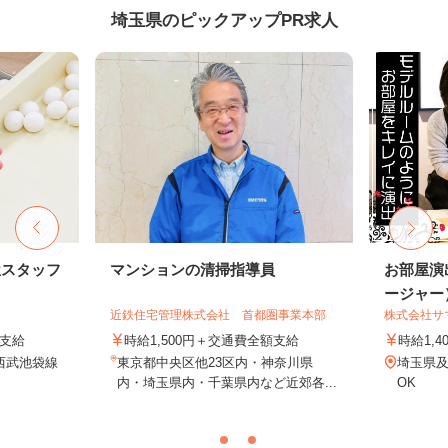
埼玉県のピックアップPR求人
屋スタッフ
マンションの清掃指導員
お部屋演
ージャー
近鉄住宅管理株式会社 首都圏事業本部
株式会社サ
途支給
時給1,500円＋交通費全額支給
時給1,4
（西武池袋線
東京都中央区他23区内・神奈川県
埼玉県
内・埼玉県内・千葉県内など近郊各...
OK