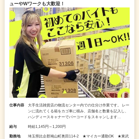
ューやWワークも大歡迎！
仕事内容
大手生活雑貨店の物流センター内での仕分け作業です。 レー
ンに流れてくる箱をカゴ車に積み、店舗名と数量を記入し、
ハンディースキャナーでバーコードをスキャンします…
給与
時給1,145円～1,200円
勤務地
埼玉県比企郡鳩山町奥田114-2 ★マイカー通勤OK ★東武