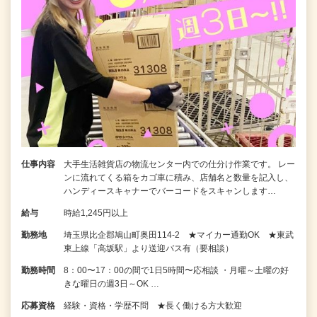
仕事内容
大手生活雑貨店の物流センター内での仕分け作業です。 レー
ンに流れてくる箱をカゴ車に積み、店舗名と数量を記入し、
ハンディースキャナーでバーコードをスキャンします…
給与
時給1,245円以上
勤務地
埼玉県比企郡鳩山町奥田114-2 ★マイカー通勤OK ★東武
東上線「高坂駅」より送迎バス有（要相談）
勤務時間
8：00〜17：00の間で1日5時間〜応相談 ・月曜～土曜の好
きな曜日の週3日～OK …
応募資格
経験・資格・学歴不問 ★長く働ける方大歓迎