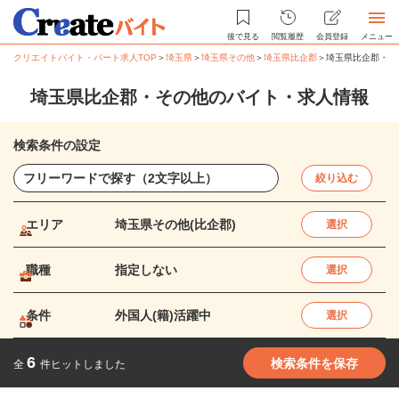
後で見る
閲覧履歴
会員登録
メニュー
クリエイトバイト・パート求人TOP
＞
埼玉県
＞
埼玉県その他
＞
埼玉県比企郡
＞
埼玉県比企郡・そ
埼玉県比企郡・その他のバイト・求人情報
検索条件の設定
絞り込む
エリア
埼玉県その他(比企郡)
選択
職種
指定しない
選択
条件
外国人(籍)活躍中
選択
6
検索条件を保存
全
件ヒットしました