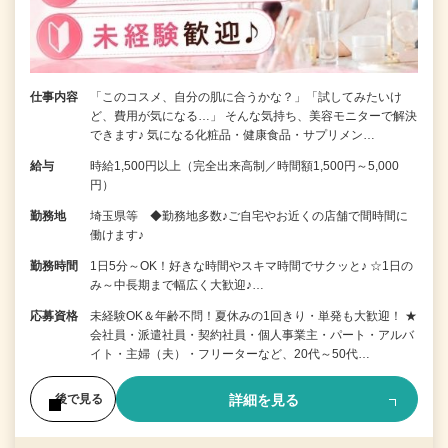
仕事内容
「このコスメ、自分の肌に合うかな？」「試してみたいけ
ど、費用が気になる…」 そんな気持ち、美容モニターで解決
できます♪ 気になる化粧品・健康食品・サプリメン…
給与
時給1,500円以上（完全出来高制／時間額1,500円～5,000
円）
勤務地
埼玉県等 ◆勤務地多数♪ご自宅やお近くの店舗で間時間に
働けます♪
勤務時間
1日5分～OK！好きな時間やスキマ時間でサクッと♪ ☆1日の
み～中長期まで幅広く大歓迎♪…
応募資格
未経験OK＆年齢不問！夏休みの1回きり・単発も大歓迎！ ★
会社員・派遣社員・契約社員・個人事業主・パート・アルバ
イト・主婦（夫）・フリーターなど、20代～50代…
詳細を見る
後で見る