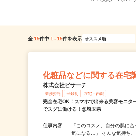
埼玉県さいたま市見沼区大
埼玉県川口市安行領根岸1696
27-1（東武アーバンパーク
全
15
件中
1
-
15
件を表示
化粧品などに関する在宅
株式会社ビサーチ
業務委託
登録制
在宅・内職
完全在宅OK！スマホで出来る美容モニタ
でスグに働ける！@埼玉県
仕事内容
「このコスメ、自分の肌に