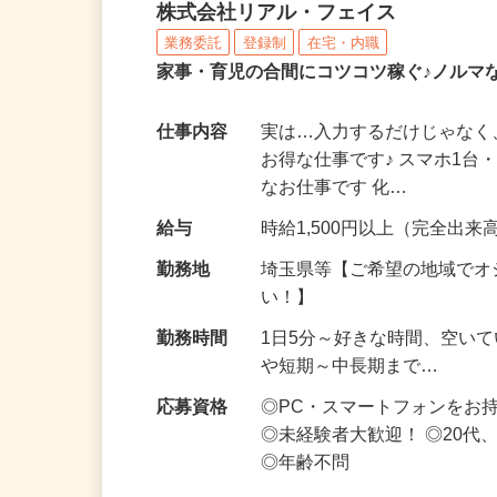
化粧品・サプリの在宅デ
株式会社リアル・フェイス
業務委託
登録制
在宅・内職
家事・育児の合間にコツコツ稼ぐ♪ノルマ
仕事内容
実は…入力するだけじゃなく
お得な仕事です♪ スマホ1台
なお仕事です 化…
給与
時給1,500円以上（完全出来高
勤務地
埼玉県等【ご希望の地域でオ
い！】
勤務時間
1日5分～好きな時間、空い
や短期～中長期まで…
応募資格
◎PC・スマートフォンをお
◎未経験者大歓迎！ ◎20代