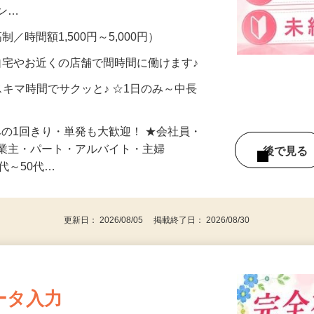
、美容モニターで解決できます♪ 気になる
メン…
制／時間額1,500円～5,000円）
自宅やお近くの店舗で間時間に働けます♪
スキマ時間でサクッと♪ ☆1日のみ～中長
みの1回きり・単発も大歓迎！ ★会社員・
事業主・パート・アルバイト・主婦
後で見
代～50代…
更新日： 2026/08/05 掲載終了日： 2026/08/30