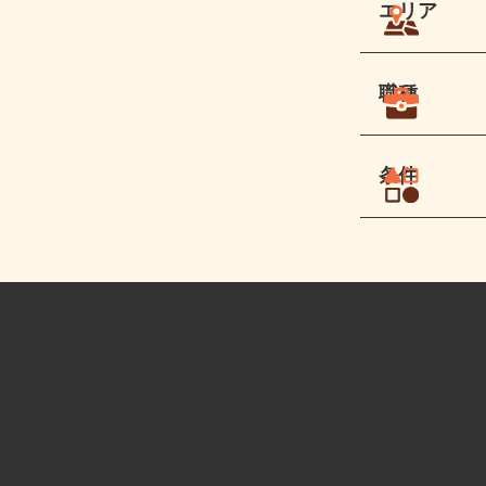
エリア
職種
条件