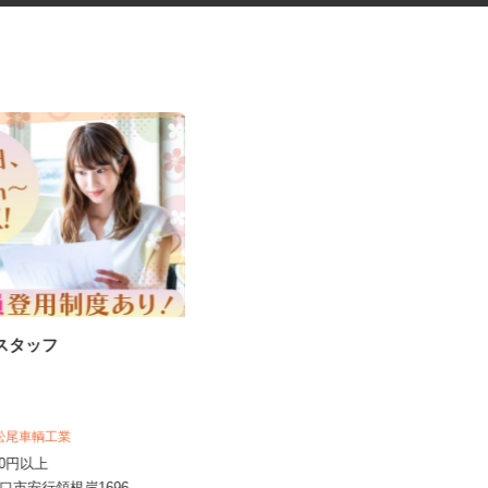
務スタッフ
公園や緑地での作業補助スタッ
フ
日本植物園株式会社
時給1,150円以上 ※作業経験により
 松尾車輌工業
時給1,300円以上スター...
,200円以上