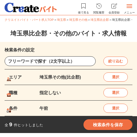
後で見る
閲覧履歴
会員登録
メニュー
クリエイトバイト・パート求人TOP
＞
埼玉県
＞
埼玉県その他
＞
埼玉県比企郡
＞
埼玉県比企郡・そ
埼玉県比企郡・その他のバイト・求人情報
検索条件の設定
絞り込む
エリア
埼玉県その他(比企郡)
選択
職種
指定しない
選択
条件
午前
選択
9
検索条件を保存
全
件ヒットしました