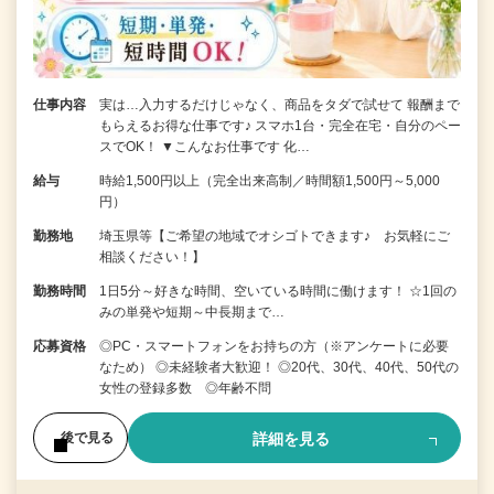
仕事内容
実は…入力するだけじゃなく、商品をタダで試せて 報酬まで
もらえるお得な仕事です♪ スマホ1台・完全在宅・自分のペー
スでOK！ ▼こんなお仕事です 化…
給与
時給1,500円以上（完全出来高制／時間額1,500円～5,000
円）
勤務地
埼玉県等【ご希望の地域でオシゴトできます♪ お気軽にご
相談ください！】
勤務時間
1日5分～好きな時間、空いている時間に働けます！ ☆1回の
みの単発や短期～中長期まで…
応募資格
◎PC・スマートフォンをお持ちの方（※アンケートに必要
なため） ◎未経験者大歓迎！ ◎20代、30代、40代、50代の
女性の登録多数 ◎年齢不問
詳細を見る
後で見る