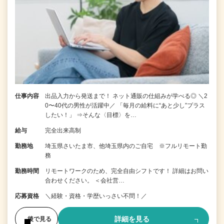
仕事内容
出品入力から発送まで！ ネット通販の仕組みが学べる◎ ＼2
0〜40代の男性が活躍中／ 「毎月の給料に“あと少し”プラス
したい！」 ⇒そんな〈目標〉を…
給与
完全出来高制
勤務地
埼玉県さいたま市、他埼玉県内のご自宅 ※フルリモート勤
務
勤務時間
リモートワークのため、完全自由シフトです！ 詳細はお問い
合わせください。 ＜会社営…
応募資格
＼経験・資格・学歴いっさい不問！／
詳細を見る
後で見る