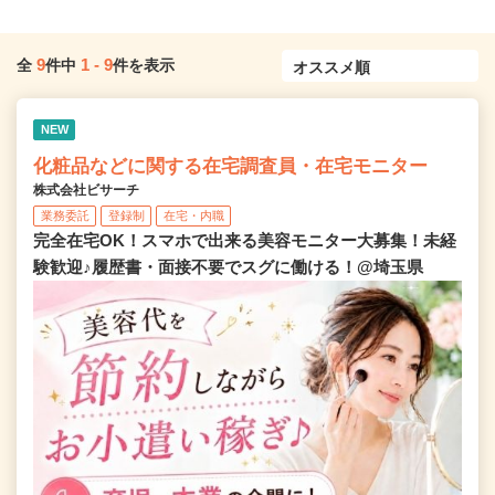
9
1
-
9
全
件中
件を表示
NEW
化粧品などに関する在宅調査員・在宅モニター
株式会社ビサーチ
業務委託
登録制
在宅・内職
完全在宅OK！スマホで出来る美容モニター大募集！未経
験歓迎♪履歴書・面接不要でスグに働ける！@埼玉県