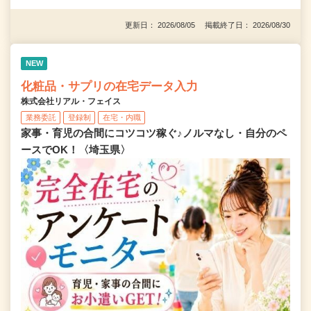
更新日： 2026/08/05 掲載終了日： 2026/08/30
NEW
化粧品・サプリの在宅データ入力
株式会社リアル・フェイス
業務委託
登録制
在宅・内職
家事・育児の合間にコツコツ稼ぐ♪ノルマなし・自分のペ
ースでOK！〈埼玉県〉