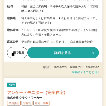
給与
報酬 完全出来高制（研修中の収入保障の案件あり／日額報
酬10,000円以上）
勤務地
埼玉県内もしくは群馬県内 ★直行直帰（ご自宅に近いエリ
アでの配送も可能です）
勤務時間
7：00～19：00の間で実働8時間程度の業務がメイン ◎働き
方により、午前・午後スター…
応募資格
要普通自動車運転免許（AT限定可） ◎未経験者大歓迎！
詳細を見る
後で見る
更新日： 2026/07/03 掲載終了日： 2026/08/07
掲載終了まであと1日
NEW
アンケートモニター（完全在宅）
株式会社 クラウドワーカー
業務委託
登録制
在宅・内職