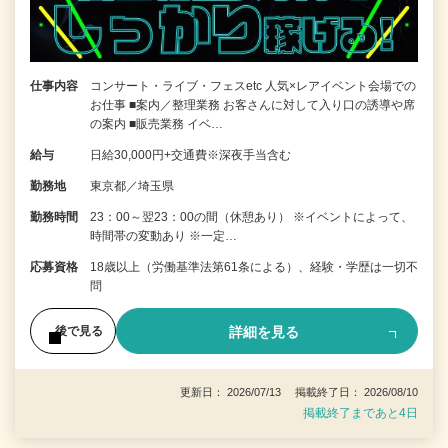
仕事内容
コンサート・ライブ・フェスetc 人気×レアイベント会場での
お仕事 ■案内／整理業務 お客さんに対して入り口の誘導や席
の案内 ■販売業務 イベ…
給与
日給30,000円+交通費※深夜手当含む
勤務地
東京都／埼玉県
勤務時間
23：00～翌23：00の間（休憩あり） ※イベントによって、
時間帯の変動あり ※一定…
応募資格
18歳以上（労働基準法第61条による）、経験・学歴は一切不
問
詳細を見る
後で見る
更新日： 2026/07/13 掲載終了日： 2026/08/10
掲載終了まであと4日