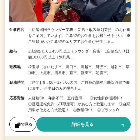
仕事内容
・店舗巡回ラウンダー業務 ・新店・改装陳列業務 のお仕事
をご案内しています。ご希望のお仕事をお知らせ下さい。 ※
ご登録頂いたご希望のエリアでお仕事が発生しま…
給与
1店舗あたり1,450円以上（ラウンダー業務） 1店舗当たり日
額10,000円以上（陳列業…
勤務地
埼玉県（さいたま市、川口市、川越市、所沢市、越谷市、草
加市、上尾市、熊谷市、蕨市、新座市、朝霞市）
勤務時間
［時間］9：00～17：00の内、ご自身の勤務可能な時間で働
けます。 ※半日のみの場合も…
応募資格
未経験OK 年齢不問 直行直帰！ ◎女性多数活躍中！
◎普通運転免許（AT限定可）がある方は歓迎します ◎自家
用車が使える方大歓迎！ ◎副業OK！ ◎ブランクO…
詳細を見る
後で見る