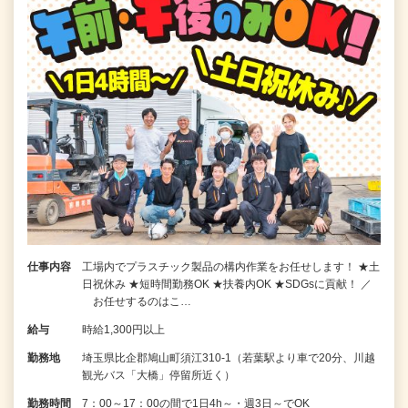
仕事内容
工場内でプラスチック製品の構内作業をお任せします！ ★土
日祝休み ★短時間勤務OK ★扶養内OK ★SDGsに貢献！ ／
お任せするのはこ…
給与
時給1,300円以上
勤務地
埼玉県比企郡鳩山町須江310-1（若葉駅より車で20分、川越
観光バス「大橋」停留所近く）
勤務時間
7：00～17：00の間で1日4h～・週3日～でOK