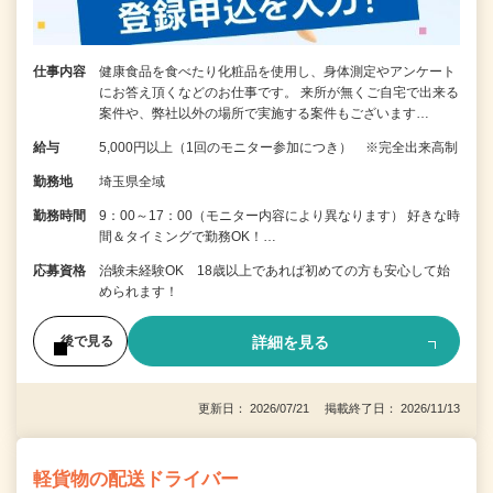
仕事内容
健康食品を食べたり化粧品を使用し、身体測定やアンケート
にお答え頂くなどのお仕事です。 来所が無くご自宅で出来る
案件や、弊社以外の場所で実施する案件もございます…
給与
5,000円以上（1回のモニター参加につき） ※完全出来高制
勤務地
埼玉県全域
勤務時間
9：00～17：00（モニター内容により異なります） 好きな時
間＆タイミングで勤務OK！…
応募資格
治験未経験OK 18歳以上であれば初めての方も安心して始
められます！
詳細を見る
後で見る
更新日： 2026/07/21 掲載終了日： 2026/11/13
軽貨物の配送ドライバー