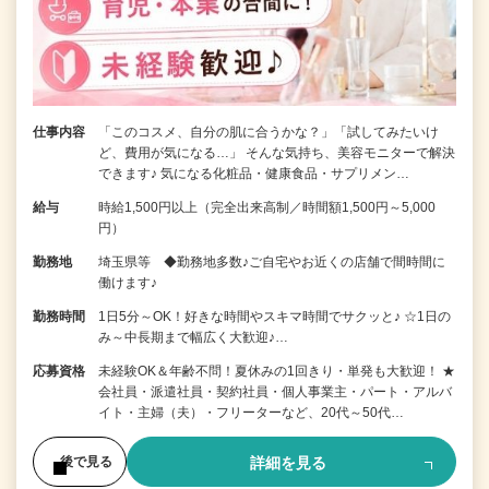
仕事内容
「このコスメ、自分の肌に合うかな？」「試してみたいけ
ど、費用が気になる…」 そんな気持ち、美容モニターで解決
できます♪ 気になる化粧品・健康食品・サプリメン…
給与
時給1,500円以上（完全出来高制／時間額1,500円～5,000
円）
勤務地
埼玉県等 ◆勤務地多数♪ご自宅やお近くの店舗で間時間に
働けます♪
勤務時間
1日5分～OK！好きな時間やスキマ時間でサクッと♪ ☆1日の
み～中長期まで幅広く大歓迎♪…
応募資格
未経験OK＆年齢不問！夏休みの1回きり・単発も大歓迎！ ★
会社員・派遣社員・契約社員・個人事業主・パート・アルバ
イト・主婦（夫）・フリーターなど、20代～50代…
詳細を見る
後で見る