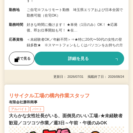
す！
勤務地
ご自宅※フルリモート勤務 埼玉県エリアおよび日本全国で
勤務可能（在宅OK）
勤務時間
好きな時間に働けます！ ★単発（1日のみ）OK！ ★応募
後、即お仕事開始も可！ ★在…
応募資格
＜未経験者OK／年齢不問＞⇒★特に20代〜50代の女性の登
録多数★ ※スマートフォンもしくはパソコンをお持ちの方
詳細を見る
後で見る
更新日： 2026/07/31 掲載終了日： 2026/08/24
リサイクル工場の構内作業スタッフ
有限会社勝和商事
アルバイト
パート
大らかな女性社長がいる、面倒見のいい工場♪★未経験者
歓迎／コツコツ作業／週3日～午前・午後のみOK