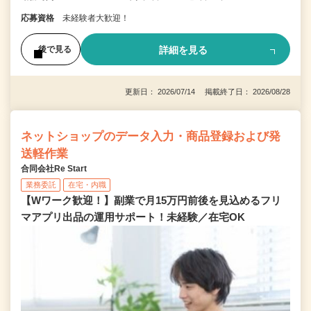
応募資格
未経験者大歓迎！
詳細を見る
後で見る
更新日： 2026/07/14 掲載終了日： 2026/08/28
ネットショップのデータ入力・商品登録および発
送軽作業
合同会社Re Start
業務委託
在宅・内職
【Wワーク歓迎！】副業で月15万円前後を見込めるフリ
マアプリ出品の運用サポート！未経験／在宅OK