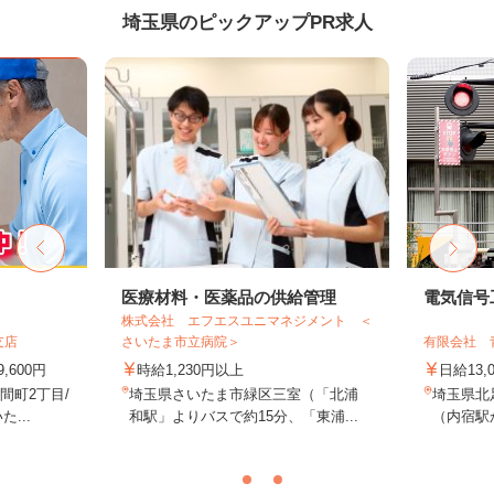
埼玉県のピックアップPR求人
医療材料・医薬品の供給管理
電気信号
株式会社 エフエスユニマネジメント ＜
支店
さいたま市立病院＞
有限会社 
,600円
時給1,230円以上
日給13,
間町2丁目/
埼玉県さいたま市緑区三室（「北浦
埼玉県北
...
和駅」よりバスで約15分、「東浦...
（内宿駅か