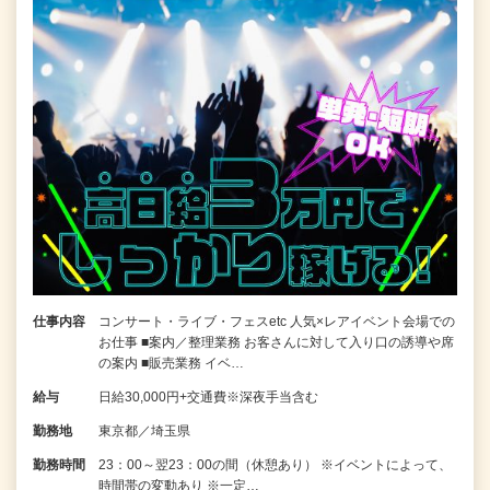
仕事内容
コンサート・ライブ・フェスetc 人気×レアイベント会場での
お仕事 ■案内／整理業務 お客さんに対して入り口の誘導や席
の案内 ■販売業務 イベ…
給与
日給30,000円+交通費※深夜手当含む
勤務地
東京都／埼玉県
勤務時間
23：00～翌23：00の間（休憩あり） ※イベントによって、
時間帯の変動あり ※一定…