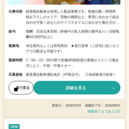
仕事内容
軽貨物自動車を使用した配送業務です。勤務日数・時間帯、
積み下ろしのエリア、荷物の種類など、希望に合わせて組み
合わせ可能！あなたのライフスタイルに合わせた働き方が…
給与
報酬 完全出来高制（研修中の収入保障の案件あり／日額報
酬10,000円以上）
勤務地
埼玉県内もしくは群馬県内 ★直行直帰（ご自宅に近いエリ
アでの配送も可能です）
勤務時間
7：00～19：00の間で実働8時間程度の業務がメイン ◎働き
方により、午前・午後スター…
応募資格
要普通自動車運転免許（AT限定可） ◎未経験者大歓迎！
詳細を見る
後で見る
更新日： 2026/07/03 掲載終了日： 2026/08/07
掲載終了まであと1日
NEW