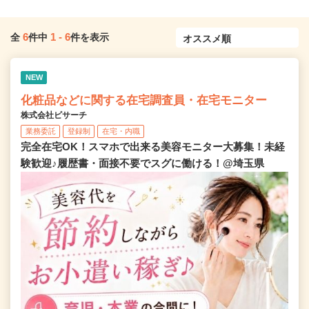
6
1
-
6
全
件中
件を表示
NEW
化粧品などに関する在宅調査員・在宅モニター
株式会社ビサーチ
業務委託
登録制
在宅・内職
完全在宅OK！スマホで出来る美容モニター大募集！未経
験歓迎♪履歴書・面接不要でスグに働ける！@埼玉県