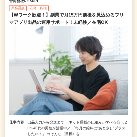
合同会社Re Start
業務委託
在宅・内職
【Wワーク歓迎！】副業で月15万円前後を見込めるフリ
マアプリ出品の運用サポート！未経験／在宅OK
仕事内容
出品入力から発送まで！ ネット通販の仕組みが学べる◎ ＼2
0〜40代の男性が活躍中／ 「毎月の給料に“あと少し”プラス
したい！」 ⇒そんな〈目標〉を…