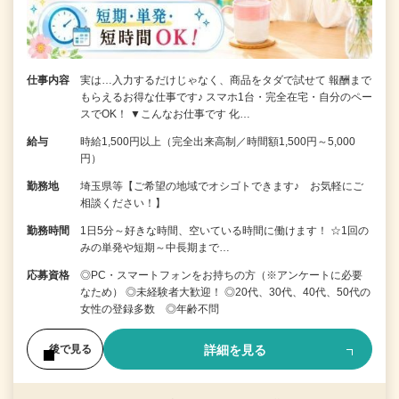
仕事内容
実は…入力するだけじゃなく、商品をタダで試せて 報酬まで
もらえるお得な仕事です♪ スマホ1台・完全在宅・自分のペー
スでOK！ ▼こんなお仕事です 化…
給与
時給1,500円以上（完全出来高制／時間額1,500円～5,000
円）
勤務地
埼玉県等【ご希望の地域でオシゴトできます♪ お気軽にご
相談ください！】
勤務時間
1日5分～好きな時間、空いている時間に働けます！ ☆1回の
みの単発や短期～中長期まで…
応募資格
◎PC・スマートフォンをお持ちの方（※アンケートに必要
なため） ◎未経験者大歓迎！ ◎20代、30代、40代、50代の
女性の登録多数 ◎年齢不問
詳細を見る
後で見る