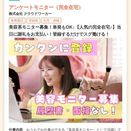
アンケートモニター（完全在宅）
株式会社 クラウドワーカー
業務委託
登録制
在宅・内職
美容系モニター募集！単発もOK♪【人気の完全在宅♪】当
日に謝礼をお支払い！登録するだけでスグ働ける！
仕事内容
おうちでお仕事ができる『美容系モニター』として活躍して