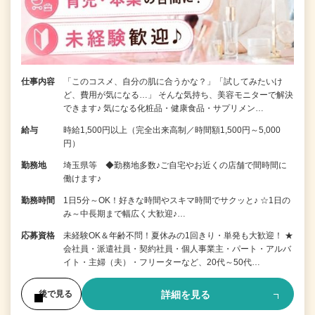
仕事内容
「このコスメ、自分の肌に合うかな？」「試してみたいけ
ど、費用が気になる…」 そんな気持ち、美容モニターで解決
できます♪ 気になる化粧品・健康食品・サプリメン…
給与
時給1,500円以上（完全出来高制／時間額1,500円～5,000
円）
勤務地
埼玉県等 ◆勤務地多数♪ご自宅やお近くの店舗で間時間に
働けます♪
勤務時間
1日5分～OK！好きな時間やスキマ時間でサクッと♪ ☆1日の
み～中長期まで幅広く大歓迎♪…
応募資格
未経験OK＆年齢不問！夏休みの1回きり・単発も大歓迎！ ★
会社員・派遣社員・契約社員・個人事業主・パート・アルバ
イト・主婦（夫）・フリーターなど、20代～50代…
詳細を見る
後で見る