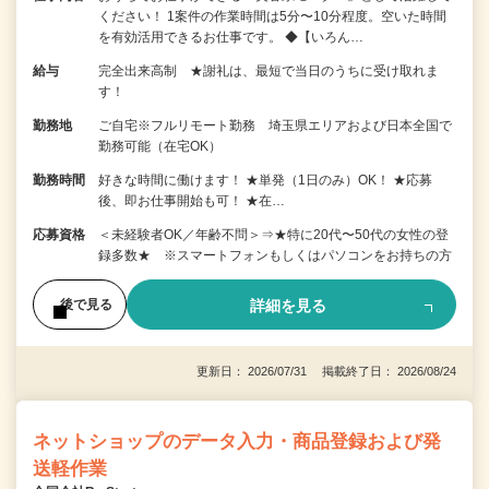
ください！ 1案件の作業時間は5分〜10分程度。空いた時間
を有効活用できるお仕事です。 ◆【いろん…
給与
完全出来高制 ★謝礼は、最短で当日のうちに受け取れま
す！
勤務地
ご自宅※フルリモート勤務 埼玉県エリアおよび日本全国で
勤務可能（在宅OK）
勤務時間
好きな時間に働けます！ ★単発（1日のみ）OK！ ★応募
後、即お仕事開始も可！ ★在…
応募資格
＜未経験者OK／年齢不問＞⇒★特に20代〜50代の女性の登
録多数★ ※スマートフォンもしくはパソコンをお持ちの方
詳細を見る
後で見る
更新日： 2026/07/31 掲載終了日： 2026/08/24
ネットショップのデータ入力・商品登録および発
送軽作業