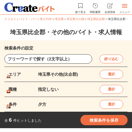
後で見る
閲覧履歴
会員登録
メニュー
クリエイトバイト・パート求人TOP
＞
埼玉県
＞
埼玉県その他
＞
埼玉県比企郡
＞
埼玉県比企郡・そ
埼玉県比企郡・その他のバイト・求人情報
検索条件の設定
絞り込む
エリア
埼玉県その他(比企郡)
選択
職種
指定しない
選択
条件
夕方
選択
6
検索条件を保存
全
件ヒットしました