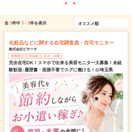
3
1
-
3
全
件中
件を表示
化粧品などに関する在宅調査員・在宅モニター
株式会社ビサーチ
業務委託
登録制
在宅・内職
完全在宅OK！スマホで出来る美容モニター大募集！未経
験歓迎♪履歴書・面接不要でスグに働ける！@埼玉県