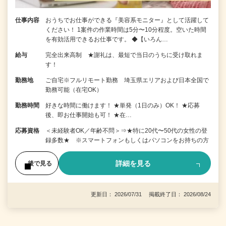
仕事内容
おうちでお仕事ができる『美容系モニター』として活躍して
ください！ 1案件の作業時間は5分〜10分程度。空いた時間
を有効活用できるお仕事です。 ◆【いろん…
給与
完全出来高制 ★謝礼は、最短で当日のうちに受け取れま
す！
勤務地
ご自宅※フルリモート勤務 埼玉県エリアおよび日本全国で
勤務可能（在宅OK）
勤務時間
好きな時間に働けます！ ★単発（1日のみ）OK！ ★応募
後、即お仕事開始も可！ ★在…
応募資格
＜未経験者OK／年齢不問＞⇒★特に20代〜50代の女性の登
録多数★ ※スマートフォンもしくはパソコンをお持ちの方
詳細を見る
後で見る
更新日： 2026/07/31 掲載終了日： 2026/08/24