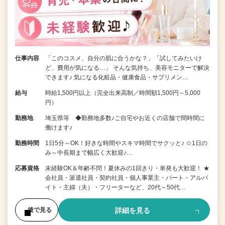
仕事内容
「このコスメ、自分の肌に合うかな？」「試してみたいけ
ど、費用が気になる…」 そんな気持ち、美容モニターで解決
できます♪ 気になる化粧品・健康食品・サプリメン…
給与
時給1,500円以上（完全出来高制／時間額1,500円～5,000
円）
勤務地
埼玉県等 ◆勤務地多数♪ご自宅やお近くの店舗で間時間に
働けます♪
勤務時間
1日5分～OK！好きな時間やスキマ時間でサクッと♪ ☆1日の
み～中長期まで幅広く大歓迎♪…
応募資格
未経験OK＆年齢不問！夏休みの1回きり・単発も大歓迎！ ★
会社員・派遣社員・契約社員・個人事業主・パート・アルバ
イト・主婦（夫）・フリーターなど、20代～50代…
詳細を見る
後で見る