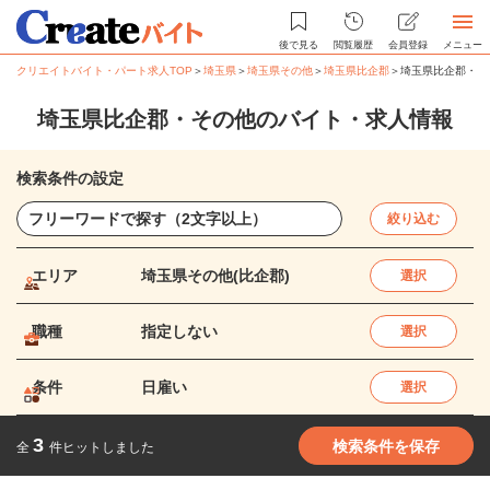
後で見る
閲覧履歴
会員登録
メニュー
クリエイトバイト・パート求人TOP
＞
埼玉県
＞
埼玉県その他
＞
埼玉県比企郡
＞
埼玉県比企郡・そ
埼玉県比企郡・その他のバイト・求人情報
検索条件の設定
絞り込む
エリア
埼玉県その他(比企郡)
選択
職種
指定しない
選択
条件
日雇い
選択
3
検索条件を保存
全
件ヒットしました