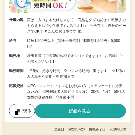
仕事内容
実は…入力するだけじゃなく、商品をタダで試せて 報酬まで
もらえるお得な仕事です♪ スマホ1台・完全在宅・自分のペー
スでOK！ ▼こんなお仕事です 化…
給与
時給1,500円以上（完全出来高制／時間額1,500円～5,000
円）
勤務地
埼玉県等【ご希望の地域でオシゴトできます♪ お気軽にご
相談ください！】
勤務時間
1日5分～好きな時間、空いている時間に働けます！ ☆1回の
みの単発や短期～中長期まで…
応募資格
◎PC・スマートフォンをお持ちの方（※アンケートに必要
なため） ◎未経験者大歓迎！ ◎20代、30代、40代、50代の
女性の登録多数 ◎年齢不問
詳細を見る
後で見る
更新日： 2026/07/23 掲載終了日： 2026/08/30