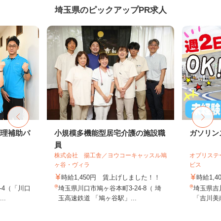
埼玉県のピックアップPR求人
調理補助パ
小規模多機能型居宅介護の施設職
ガソリン
員
株式会社 揚工舎／ヨウコーキャッスル鳩
オブリステ
ヶ谷・ヴィラ
ビス
時給1,450円 賃上げしました！！
時給1,4
-4（「川口
埼玉県川口市鳩ヶ谷本町3-24-8（ 埼
埼玉県吉川
..
玉高速鉄道 「鳩ヶ谷駅」...
「吉川美南