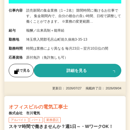
仕事内容
読売新聞の集金業務［1～2名］ 隙間時間に働けるお仕事で
す。 集金期間内で、自分の都合の良い時間、日程で調整して
働くことができます。 ※業務の変更範囲…
給与
報酬／出来高制＋能率給
勤務地
埼玉県入間郡毛呂山町前久保南3-35-13
勤務時間
時間は業務により異なる 毎月23日～翌月10日位の間
応募資格
原付免許（免許無しも可）
詳細を見る
後で見る
更新日： 2026/07/27 掲載終了日： 2026/09/04
オフィスビルの電気工事士
株式会社 市川電気
アルバイト
パート
業務委託
スキマ時間で働きませんか？週1日～・WワークOK！