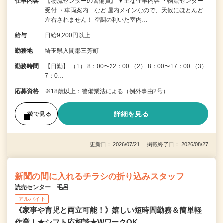
仕事内容
【物流センターの警備員】 ▼主な仕事内容 ・物流センター
受付 ・車両案内 など 屋内メインなので、天候にほとんど
左右されません！ 空調の利いた室内…
給与
日給9,200円以上
勤務地
埼玉県入間郡三芳町
勤務時間
【日勤】 （1） 8：00〜22：00 （2） 8：00〜17：00 （3）
7：0…
応募資格
※18歳以上：警備業法による（例外事由2号）
詳細を見る
後で見る
更新日： 2026/07/21 掲載終了日： 2026/08/27
新聞の間に入れるチラシの折り込みスタッフ
読売センター 毛呂
アルバイト
《家事や育児と両立可能！》嬉しい短時間勤務＆簡単軽
作業！★シフト応相談★WワークOK