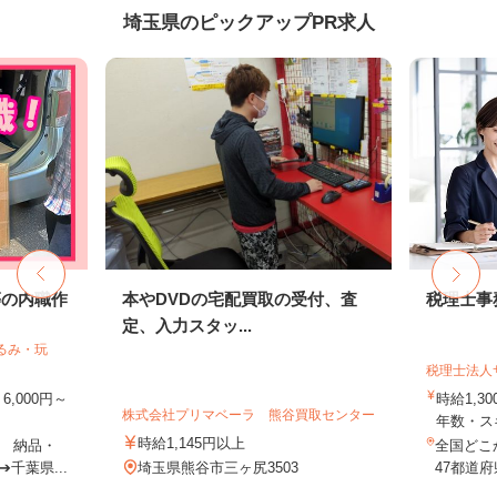
埼玉県のピックアップPR求人
等の内職作
本やDVDの宅配買取の受付、査
税理士事
定、入力スタッ...
るみ・玩
税理士法人
,000円～
時給1,3
株式会社プリマベーラ 熊谷買取センター
年数・ス
時給1,145円以上
 納品・
全国どこ
千葉県...
埼玉県熊谷市三ヶ尻3503
47都道