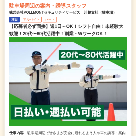
駐車場周辺の案内・誘導スタッフ
株式会社VOLLMONTセキュリティサービス 川越支社（駐車場）
注目
アルバイト
パート
【応募者必ず面接】週1日～OK！シフト自由！未経験大
歓迎！20代〜80代活躍中！副業・WワークOK！
仕事内容
駐車場周辺で皆さまが安全に通れるよう人や車の誘導・案内