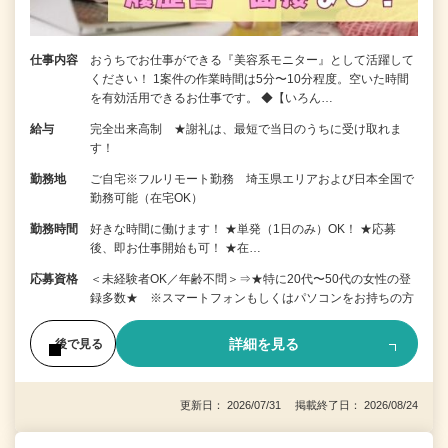
仕事内容
おうちでお仕事ができる『美容系モニター』として活躍して
ください！ 1案件の作業時間は5分〜10分程度。空いた時間
を有効活用できるお仕事です。 ◆【いろん…
給与
完全出来高制 ★謝礼は、最短で当日のうちに受け取れま
す！
勤務地
ご自宅※フルリモート勤務 埼玉県エリアおよび日本全国で
勤務可能（在宅OK）
勤務時間
好きな時間に働けます！ ★単発（1日のみ）OK！ ★応募
後、即お仕事開始も可！ ★在…
応募資格
＜未経験者OK／年齢不問＞⇒★特に20代〜50代の女性の登
録多数★ ※スマートフォンもしくはパソコンをお持ちの方
詳細を見る
後で見る
更新日： 2026/07/31 掲載終了日： 2026/08/24