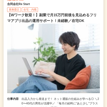
合同会社Re Start
業務委託
在宅・内職
【Wワーク歓迎！】副業で月15万円前後を見込めるフリ
マアプリ出品の運用サポート！未経験／在宅OK
仕事内容
出品入力から発送まで！ ネット通販の仕組みが学べる◎ ＼2
0〜40代の男性が活躍中／ 「毎月の給料に“あと少し”プラス