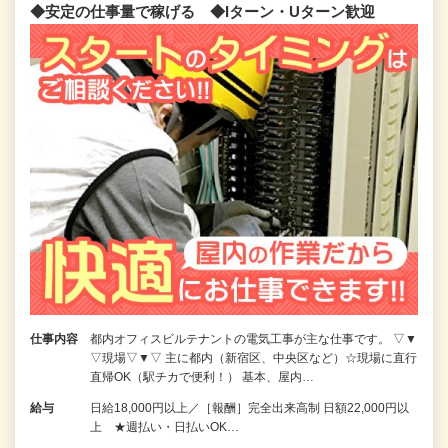
◆安定の仕事量で稼げる ◆Iターン・Uターン歓迎
仕事内容
都内オフィスビルテナントの電気工事が主な仕事です。 ▽▼
▽現場▽▼▽ 主に都内（新宿区、中央区など）☆現場に直行
直帰OK（駅チカで便利！） 基本、屋内…
給与
日給18,000円以上／［報酬］完全出来高制 日額22,000円以
上 ★週払い・日払いOK…