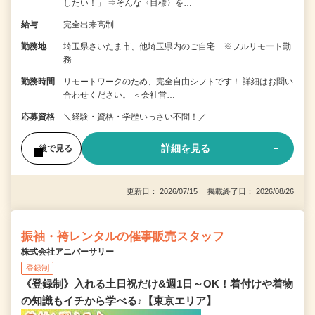
したい！」 ⇒そんな〈目標〉を…
給与
完全出来高制
勤務地
埼玉県さいたま市、他埼玉県内のご自宅 ※フルリモート勤
務
勤務時間
リモートワークのため、完全自由シフトです！ 詳細はお問い
合わせください。 ＜会社営…
応募資格
＼経験・資格・学歴いっさい不問！／
詳細を見る
後で見る
更新日： 2026/07/15 掲載終了日： 2026/08/26
振袖・袴レンタルの催事販売スタッフ
株式会社アニバーサリー
登録制
《登録制》入れる土日祝だけ&週1日～OK！着付けや着物
の知識もイチから学べる♪【東京エリア】