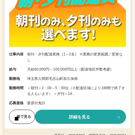
仕事内容
朝刊・夕刊配達業務［1～2名］ ※業務の変更範囲／変更な
し
給与
月給60,000円～100,000円以上（配達地区件数考慮）
勤務地
埼玉県入間郡毛呂山町前久保南
勤務時間
＜朝刊＞2：00～5：00位（※配達区域により1時間で終了す
る人もいます） ＜夕刊＞14…
応募資格
要原付免許
詳細を見る
後で見る