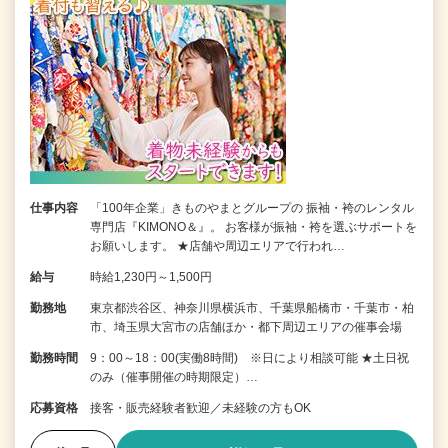
仕事内容
「100年企業」きものやまとグループの 振袖・袴のレンタル
専門店『KIMONO＆』。 お客様が振袖・袴を選ぶサポートを
お願いします。 ★店舗や周辺エリアで行われ…
給与
時給1,230円～1,500円
勤務地
東京都渋谷区、神奈川県横浜市、千葉県船橋市・千葉市・柏
市、埼玉県大宮市の店舗ほか・都下周辺エリアの催事会場
勤務時間
9：00～18：00(実働8時間) ※日により相談可能 ★土日祝
のみ（催事開催の時期限定）…
応募資格
接客・販売経験者歓迎／未経験の方もOK