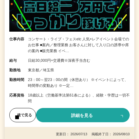
仕事内容
コンサート・ライブ・フェスetc 人気×レアイベント会場での
お仕事 ■案内／整理業務 お客さんに対して入り口の誘導や席
の案内 ■販売業務 イベ…
給与
日給30,000円+交通費※深夜手当含む
勤務地
東京都／埼玉県
勤務時間
23：00～翌23：00の間（休憩あり） ※イベントによって、
時間帯の変動あり ※一定…
応募資格
18歳以上（労働基準法第61条による）、経験・学歴は一切不
問
詳細を見る
後で見る
更新日： 2026/07/13 掲載終了日： 2026/08/10