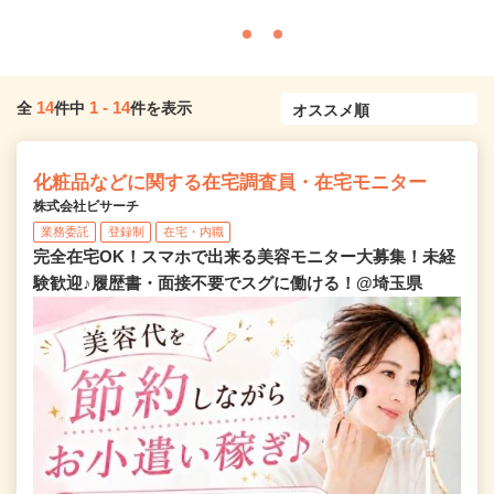
14
1
-
14
全
件中
件を表示
化粧品などに関する在宅調査員・在宅モニター
株式会社ビサーチ
業務委託
登録制
在宅・内職
完全在宅OK！スマホで出来る美容モニター大募集！未経
験歓迎♪履歴書・面接不要でスグに働ける！@埼玉県