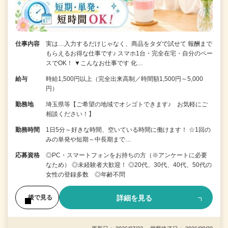
仕事内容
実は…入力するだけじゃなく、商品をタダで試せて 報酬まで
もらえるお得な仕事です♪ スマホ1台・完全在宅・自分のペー
スでOK！ ▼こんなお仕事です 化…
給与
時給1,500円以上（完全出来高制／時間額1,500円～5,000
円）
勤務地
埼玉県等【ご希望の地域でオシゴトできます♪ お気軽にご
相談ください！】
勤務時間
1日5分～好きな時間、空いている時間に働けます！ ☆1回の
みの単発や短期～中長期まで…
応募資格
◎PC・スマートフォンをお持ちの方（※アンケートに必要
なため） ◎未経験者大歓迎！ ◎20代、30代、40代、50代の
女性の登録多数 ◎年齢不問
詳細を見る
後で見る