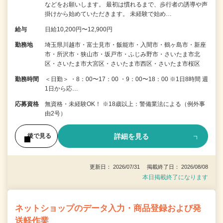
などをお願いします。 最初は慣れるまで、歩行者の誘導や声
掛けから始めていただきます。 未経験で始め…
給与
日給10,200円〜12,900円
勤務地
埼玉県川越市・富士見市・飯能市・入間市・鶴ヶ島市・新座
市・所沢市・狭山市・坂戸市・ふじみ野市・さいたま市北
区・さいたま市大宮区・さいたま市西区・さいたま市桜区
勤務時間
＜日勤＞ ・8：00〜17：00 ・9：00〜18：00 ※1日8時間 週
1日から応…
応募資格
無資格・未経験OK！ ※18歳以上：警備業法による（例外事
由2号）
詳細を見る
後で見る
更新日： 2026/07/31 掲載終了日： 2026/08/08
本日掲載終了になります
ネットショップのデータ入力・商品登録および発
送軽作業