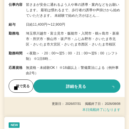
仕事内容
皆さまが安全に通れるよう人や車の誘導・案内などをお願い
します。 最初は慣れるまで、歩行者の誘導や声掛けから始め
ていただきます。 未経験で始めた方がほとん…
給与
日給11,400円〜12,900円
勤務地
埼玉県川越市・富士見市・飯能市・入間市・鶴ヶ島市・新座
市・所沢市・狭山市・坂戸市・ふじみ野市・さいたま市北
区・さいたま市大宮区・さいたま市西区・さいたま市桜区
勤務時間
＜夜勤＞ ・20：00〜翌5：00 ・21：00〜翌6：00（シフト
制） ※1日8時…
応募資格
無資格・未経験OK！ ※18歳以上：警備業法による（例外事
由2号）
詳細を見る
後で見る
更新日： 2026/07/31 掲載終了日： 2026/08/08
本日掲載終了になります
NEW