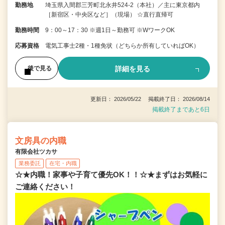
勤務地
埼玉県入間郡三芳町北永井524-2（本社）／主に東京都内
［新宿区・中央区など］（現場） ☆直行直帰可
勤務時間
9：00～17：30 ※週1日～勤務可 ※WワークOK
応募資格
電気工事士2種・1種免状（どちらか所有していればOK）
詳細を見る
後で見る
更新日： 2026/05/22 掲載終了日： 2026/08/14
掲載終了まであと6日
文房具の内職
有限会社ツカサ
業務委託
在宅・内職
☆★内職！家事や子育て優先OK！！☆★まずはお気軽に
ご連絡ください！