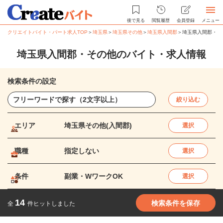
後で見る
閲覧履歴
会員登録
メニュー
クリエイトバイト・パート求人TOP
＞
埼玉県
＞
埼玉県その他
＞
埼玉県入間郡
＞
埼玉県入間郡・そ
埼玉県入間郡・その他のバイト・求人情報
検索条件の設定
絞り込む
エリア
埼玉県その他(入間郡)
選択
職種
指定しない
選択
条件
副業・WワークOK
選択
14
検索条件を保存
全
件ヒットしました