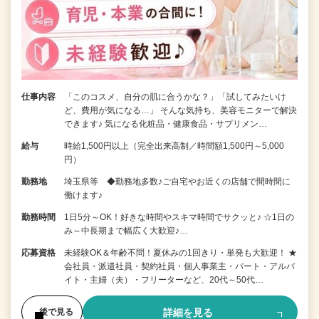
仕事内容
「このコスメ、自分の肌に合うかな？」「試してみたいけ
ど、費用が気になる…」 そんな気持ち、美容モニターで解決
できます♪ 気になる化粧品・健康食品・サプリメン…
給与
時給1,500円以上（完全出来高制／時間額1,500円～5,000
円）
勤務地
埼玉県等 ◆勤務地多数♪ご自宅やお近くの店舗で間時間に
働けます♪
勤務時間
1日5分～OK！好きな時間やスキマ時間でサクッと♪ ☆1日の
み～中長期まで幅広く大歓迎♪…
応募資格
未経験OK＆年齢不問！夏休みの1回きり・単発も大歓迎！ ★
会社員・派遣社員・契約社員・個人事業主・パート・アルバ
イト・主婦（夫）・フリーターなど、20代～50代…
詳細を見る
後で見る