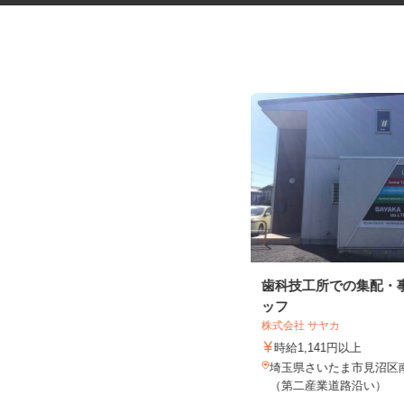
福祉型障害児入所施設の保育士
歯科技工所での集配・
ッフ
社会福祉法人相思会 埼玉中央学園
株式会社 サヤカ
時給1,200円以上＋資格手当＋諸手
時給1,141円以上
当
埼玉県さいたま市見沼区南