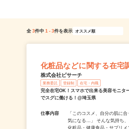
埼玉県加須市上種足894-1
（第二産業道路沿い）
全
3
件中
1
-
3
件を表示
化粧品などに関する在宅
株式会社ビサーチ
業務委託
登録制
在宅・内職
完全在宅OK！スマホで出来る美容モニタ
でスグに働ける！@埼玉県
仕事内容
「このコスメ、自分の肌に
気になる…」 そんな気持ち