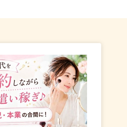
加須市上種足894-1
（第二産業道路沿い）