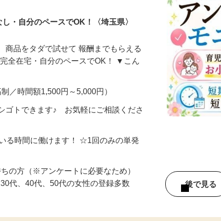
なし・自分のペースでOK！〈埼玉県〉
、商品をタダで試せて 報酬までもらえる
・完全在宅・自分のペースでOK！ ▼こん
制／時間額1,500円～5,000円）
シゴトできます♪ お気軽にご相談くださ
ている時間に働けます！ ☆1回のみの単発
持ちの方（※アンケートに必要なため）
、30代、40代、50代の女性の登録多数
後で見