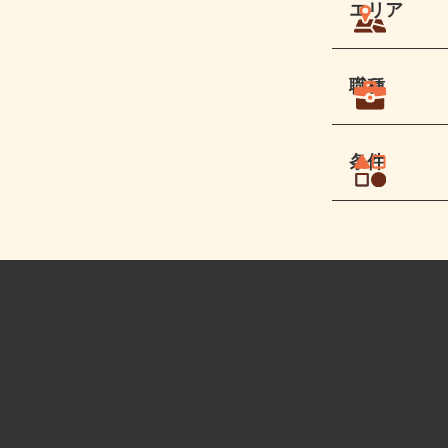
エリア
職種
条件