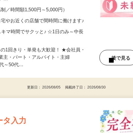
メン…
制／時間額1,500円～5,000円）
自宅やお近くの店舗で間時間に働けます♪
スキマ時間でサクッと♪ ☆1日のみ～中長
みの1回きり・単発も大歓迎！ ★会社員・
事業主・パート・アルバイト・主婦
後で見
代～50代…
更新日： 2026/08/05 掲載終了日： 2026/08/30
ータ入力