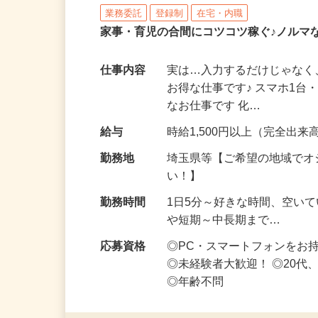
株式会社リアル・フェイス
業務委託
登録制
在宅・内職
家事・育児の合間にコツコツ稼ぐ♪ノルマ
仕事内容
実は…入力するだけじゃなく
お得な仕事です♪ スマホ1台
なお仕事です 化…
給与
時給1,500円以上（完全出来高
勤務地
埼玉県等【ご希望の地域でオ
い！】
勤務時間
1日5分～好きな時間、空い
や短期～中長期まで…
応募資格
◎PC・スマートフォンをお
◎未経験者大歓迎！ ◎20代
◎年齢不問