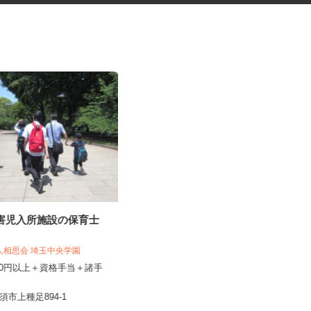
障害児入所施設の保育士
歯科技工所での集配・事務スタ
ッフ
法人相思会 埼玉中央学園
株式会社 サヤカ
,200円以上＋資格手当＋諸手
時給1,141円以上
埼玉県さいたま市見沼区南中野137-1