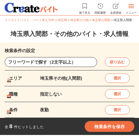
後で見る
閲覧履歴
会員登録
メニュー
クリエイトバイト・パート求人TOP
＞
埼玉県
＞
埼玉県その他
＞
埼玉県入間郡
＞
埼玉県入間郡・そ
埼玉県入間郡・その他のバイト・求人情報
検索条件の設定
絞り込む
エリア
埼玉県その他(入間郡)
選択
職種
指定しない
選択
条件
夜勤
選択
8
検索条件を保存
全
件ヒットしました