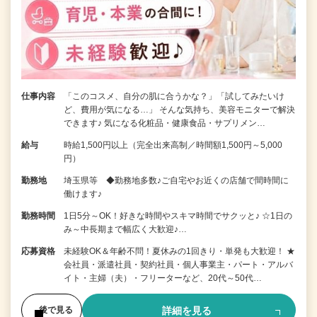
仕事内容
「このコスメ、自分の肌に合うかな？」「試してみたいけ
ど、費用が気になる…」 そんな気持ち、美容モニターで解決
できます♪ 気になる化粧品・健康食品・サプリメン…
給与
時給1,500円以上（完全出来高制／時間額1,500円～5,000
円）
勤務地
埼玉県等 ◆勤務地多数♪ご自宅やお近くの店舗で間時間に
働けます♪
勤務時間
1日5分～OK！好きな時間やスキマ時間でサクッと♪ ☆1日の
み～中長期まで幅広く大歓迎♪…
応募資格
未経験OK＆年齢不問！夏休みの1回きり・単発も大歓迎！ ★
会社員・派遣社員・契約社員・個人事業主・パート・アルバ
イト・主婦（夫）・フリーターなど、20代～50代…
詳細を見る
後で見る