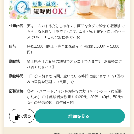
仕事内容
実は…入力するだけじゃなく、商品をタダで試せて 報酬まで
もらえるお得な仕事です♪ スマホ1台・完全在宅・自分のペー
スでOK！ ▼こんなお仕事です 化…
給与
時給1,500円以上（完全出来高制／時間額1,500円～5,000
円）
勤務地
埼玉県等【ご希望の地域でオシゴトできます♪ お気軽にご
相談ください！】
勤務時間
1日5分～好きな時間、空いている時間に働けます！ ☆1回の
みの単発や短期～中長期まで…
応募資格
◎PC・スマートフォンをお持ちの方（※アンケートに必要
なため） ◎未経験者大歓迎！ ◎20代、30代、40代、50代の
女性の登録多数 ◎年齢不問
詳細を見る
後で見る