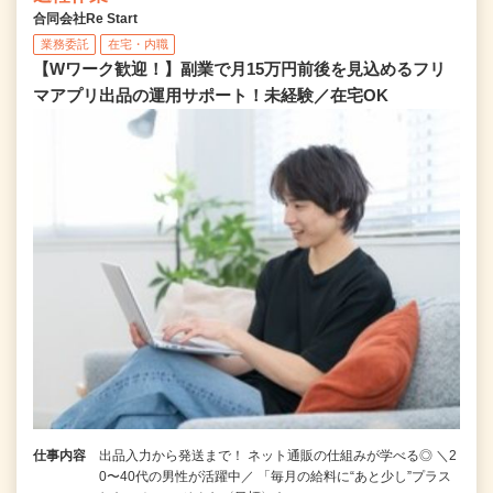
合同会社Re Start
業務委託
在宅・内職
【Wワーク歓迎！】副業で月15万円前後を見込めるフリ
マアプリ出品の運用サポート！未経験／在宅OK
仕事内容
出品入力から発送まで！ ネット通販の仕組みが学べる◎ ＼2
0〜40代の男性が活躍中／ 「毎月の給料に“あと少し”プラス