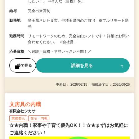
したい！」 ⇒そんな〈目標〉を…
給与
完全出来高制
勤務地
埼玉県さいたま市、他埼玉県内のご自宅 ※フルリモート勤
務
勤務時間
リモートワークのため、完全自由シフトです！ 詳細はお問い
合わせください。 ＜会社営…
応募資格
＼経験・資格・学歴いっさい不問！／
詳細を見る
後で見る
更新日： 2026/07/15 掲載終了日： 2026/08/26
文房具の内職
有限会社ツカサ
業務委託
在宅・内職
☆★内職！家事や子育て優先OK！！☆★まずはお気軽に
ご連絡ください！