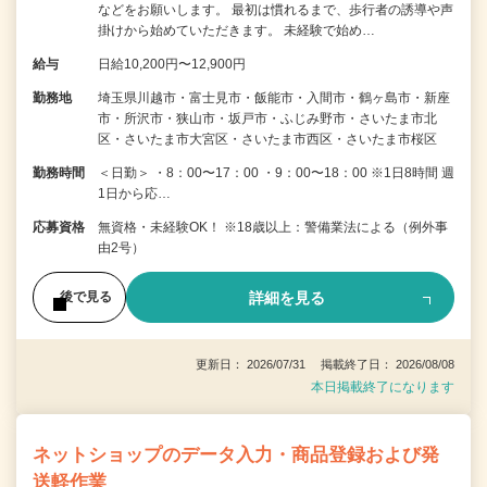
などをお願いします。 最初は慣れるまで、歩行者の誘導や声
掛けから始めていただきます。 未経験で始め…
給与
日給10,200円〜12,900円
勤務地
埼玉県川越市・富士見市・飯能市・入間市・鶴ヶ島市・新座
市・所沢市・狭山市・坂戸市・ふじみ野市・さいたま市北
区・さいたま市大宮区・さいたま市西区・さいたま市桜区
勤務時間
＜日勤＞ ・8：00〜17：00 ・9：00〜18：00 ※1日8時間 週
1日から応…
応募資格
無資格・未経験OK！ ※18歳以上：警備業法による（例外事
由2号）
詳細を見る
後で見る
更新日： 2026/07/31 掲載終了日： 2026/08/08
本日掲載終了になります
ネットショップのデータ入力・商品登録および発
送軽作業