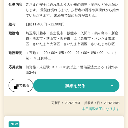
仕事内容
皆さまが安全に通れるよう人や車の誘導・案内などをお願い
します。 最初は慣れるまで、歩行者の誘導や声掛けから始め
ていただきます。 未経験で始めた方がほとん…
給与
日給11,400円〜12,900円
勤務地
埼玉県川越市・富士見市・飯能市・入間市・鶴ヶ島市・新座
市・所沢市・狭山市・坂戸市・ふじみ野市・さいたま市北
区・さいたま市大宮区・さいたま市西区・さいたま市桜区
勤務時間
＜夜勤＞ ・20：00〜翌5：00 ・21：00〜翌6：00（シフト
制） ※1日8時…
応募資格
無資格・未経験OK！ ※18歳以上：警備業法による（例外事
由2号）
詳細を見る
後で見る
更新日： 2026/07/31 掲載終了日： 2026/08/08
本日掲載終了になります
NEW