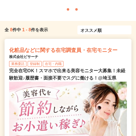
8
1
-
8
全
件中
件を表示
化粧品などに関する在宅調査員・在宅モニター
株式会社ビサーチ
業務委託
登録制
在宅・内職
完全在宅OK！スマホで出来る美容モニター大募集！未経
験歓迎♪履歴書・面接不要でスグに働ける！@埼玉県