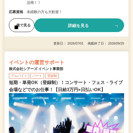
活用！！
応募資格
未経験の方も大歓迎！
詳細を見る
後で見る
更新日： 2026/07/01 掲載終了日： 2026/09/25
イベントの運営サポート
株式会社シアーズ イベント事業部
アルバイト
パート
登録制
短期・単発OK（登録制）！コンサート・フェス・ライブ
会場などでのお仕事！【日給3万円×日払いOK】