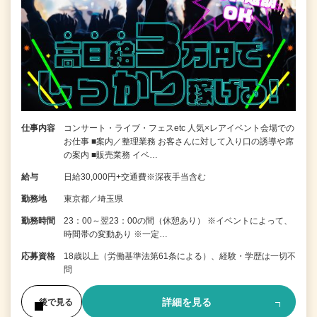
仕事内容
コンサート・ライブ・フェスetc 人気×レアイベント会場での
お仕事 ■案内／整理業務 お客さんに対して入り口の誘導や席
の案内 ■販売業務 イベ…
給与
日給30,000円+交通費※深夜手当含む
勤務地
東京都／埼玉県
勤務時間
23：00～翌23：00の間（休憩あり） ※イベントによって、
時間帯の変動あり ※一定…
応募資格
18歳以上（労働基準法第61条による）、経験・学歴は一切不
問
詳細を見る
後で見る