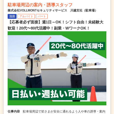
駐車場周辺の案内・誘導スタッフ
株式会社VOLLMONTセキュリティサービス 川越支社（駐車場）
注目
アルバイト
パート
【応募者必ず面接】週1日～OK！シフト自由！未経験大
歓迎！20代〜80代活躍中！副業・WワークOK！
仕事内容
駐車場周辺で皆さまが安全に通れるよう人や車の誘導・案内