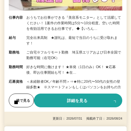
仕事内容
おうちでお仕事ができる『美容系モニター』として活躍して
ください！ 1案件の作業時間は5分〜10分程度。空いた時間
を有効活用できるお仕事です。 ◆【いろん…
給与
完全出来高制 ★謝礼は、最短で当日のうちに受け取れま
す！
勤務地
ご自宅※フルリモート勤務 埼玉県エリアおよび日本全国で
勤務可能（在宅OK）
勤務時間
好きな時間に働けます！ ★単発（1日のみ）OK！ ★応募
後、即お仕事開始も可！ ★在…
応募資格
＜未経験者OK／年齢不問＞⇒★特に20代〜50代の女性の登
録多数★ ※スマートフォンもしくはパソコンをお持ちの方
詳細を見る
後で見る
更新日： 2026/07/31 掲載終了日： 2026/08/24