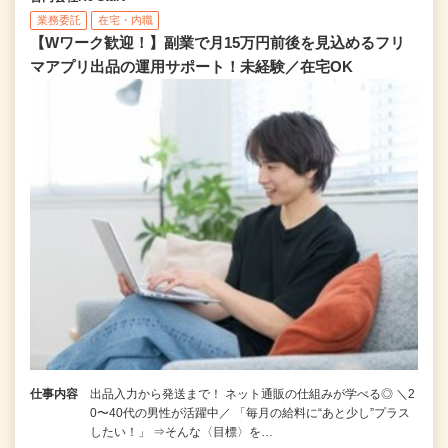
業務委託
在宅・内職
【Wワーク歓迎！】副業で月15万円前後を見込めるフリ
マアプリ出品の運用サポート！未経験／在宅OK
仕事内容
出品入力から発送まで！ ネット通販の仕組みが学べる◎ ＼2
0〜40代の男性が活躍中／ 「毎月の給料に“あと少し”プラス
したい！」 ⇒そんな〈目標〉を…