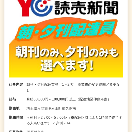
仕事内容
朝刊・夕刊配達業務［1～2名］ ※業務の変更範囲／変更な
し
給与
月給60,000円～100,000円以上（配達地区件数考慮）
勤務地
埼玉県入間郡毛呂山町前久保南
勤務時間
＜朝刊＞2：00～5：00位（※配達区域により1時間で終了す
る人もいます） ＜夕刊＞14…