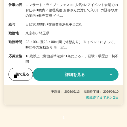
仕事内容
コンサート・ライブ・フェスetc 人気×レアイベント会場での
お仕事 ■案内／整理業務 お客さんに対して入り口の誘導や席
の案内 ■販売業務 イベ…
給与
日給30,000円+交通費※深夜手当含む
勤務地
東京都／埼玉県
勤務時間
23：00～翌23：00の間（休憩あり） ※イベントによって、
時間帯の変動あり ※一定…
応募資格
18歳以上（労働基準法第61条による）、経験・学歴は一切不
問
詳細を見る
後で見る
更新日： 2026/07/13 掲載終了日： 2026/08/10
掲載終了まであと2日
1