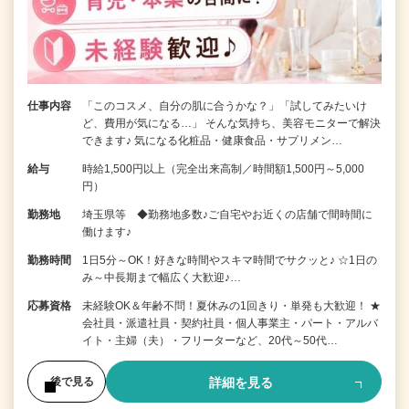
仕事内容
「このコスメ、自分の肌に合うかな？」「試してみたいけ
ど、費用が気になる…」 そんな気持ち、美容モニターで解決
できます♪ 気になる化粧品・健康食品・サプリメン…
給与
時給1,500円以上（完全出来高制／時間額1,500円～5,000
円）
勤務地
埼玉県等 ◆勤務地多数♪ご自宅やお近くの店舗で間時間に
働けます♪
勤務時間
1日5分～OK！好きな時間やスキマ時間でサクッと♪ ☆1日の
み～中長期まで幅広く大歓迎♪…
応募資格
未経験OK＆年齢不問！夏休みの1回きり・単発も大歓迎！ ★
会社員・派遣社員・契約社員・個人事業主・パート・アルバ
イト・主婦（夫）・フリーターなど、20代～50代…
詳細を見る
後で見る