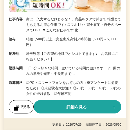
仕事内容
実は…入力するだけじゃなく、商品をタダで試せて 報酬まで
もらえるお得な仕事です♪ スマホ1台・完全在宅・自分のペー
スでOK！ ▼こんなお仕事です 化…
給与
時給1,500円以上（完全出来高制／時間額1,500円～5,000
円）
勤務地
埼玉県等【ご希望の地域でオシゴトできます♪ お気軽にご
相談ください！】
勤務時間
1日5分～好きな時間、空いている時間に働けます！ ☆1回の
みの単発や短期～中長期まで…
応募資格
◎PC・スマートフォンをお持ちの方（※アンケートに必要
なため） ◎未経験者大歓迎！ ◎20代、30代、40代、50代の
女性の登録多数 ◎年齢不問
詳細を見る
後で見る
更新日： 2026/07/23 掲載終了日： 2026/08/30