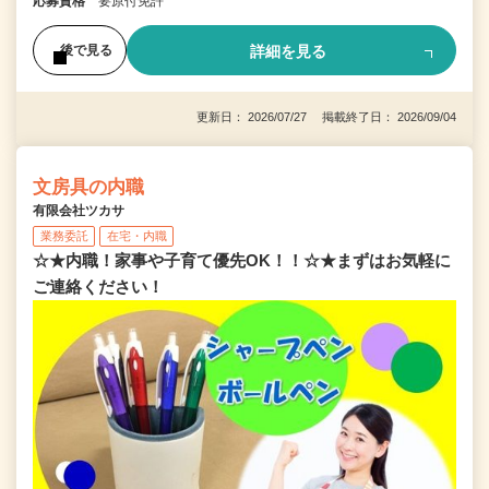
応募資格
要原付免許
詳細を見る
後で見る
更新日： 2026/07/27 掲載終了日： 2026/09/04
文房具の内職
有限会社ツカサ
業務委託
在宅・内職
☆★内職！家事や子育て優先OK！！☆★まずはお気軽に
ご連絡ください！