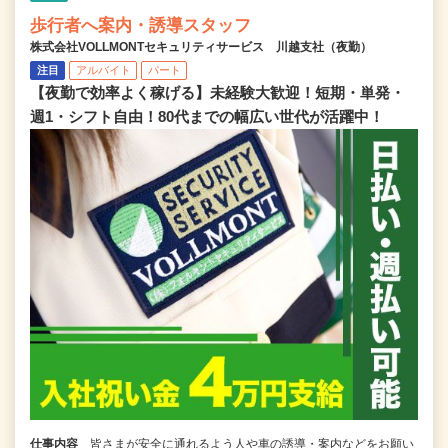
歩行者へ案内・誘導スタッフ
株式会社VOLLMONTセキュリティサービス 川越支社（夜勤）
注目
アルバイト
パート
【夜勤で効率よく稼げる】未経験大歓迎！短期・単発・
週1・シフト自由！80代までの幅広い世代が活躍中！
仕事内容
皆さまが安全に通れるよう人や車の誘導・案内などをお願い