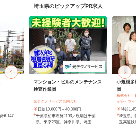
埼玉県のピックアップPR求人
員
マンション・ビルのメンテナンス
小規模多
検査作業員
員
株式会社 
光テクノサービス合同会社
ヶ谷・ヴィ
日給10,000円～40,000円
時給1,
6-147
千葉県柏市布施2193／現場は千葉
埼玉県川口
..
県、東京23区、神奈川県、埼玉...
玉高速鉄道