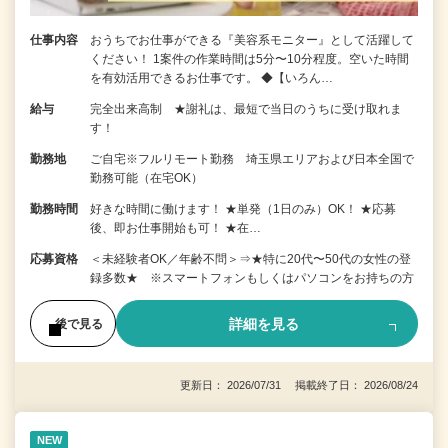
仕事内容
おうちでお仕事ができる『美容系モニター』として活躍して
ください！ 1案件の作業時間は5分〜10分程度。空いた時間
を有効活用できるお仕事です。 ◆【いろん…
給与
完全出来高制 ★謝礼は、最短で当日のうちに受け取れま
す！
勤務地
ご自宅※フルリモート勤務 埼玉県エリアおよび日本全国で
勤務可能（在宅OK）
勤務時間
好きな時間に働けます！ ★単発（1日のみ）OK！ ★応募
後、即お仕事開始も可！ ★在…
応募資格
＜未経験者OK／年齢不問＞⇒★特に20代〜50代の女性の登
録多数★ ※スマートフォンもしくはパソコンをお持ちの方
詳細を見る
後で見る
更新日： 2026/07/31 掲載終了日： 2026/08/24
NEW