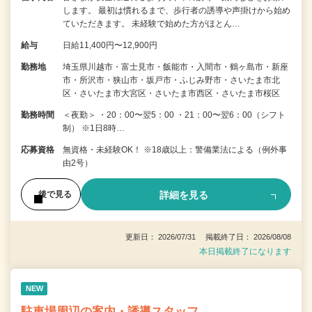
します。 最初は慣れるまで、歩行者の誘導や声掛けから始め
ていただきます。 未経験で始めた方がほとん…
給与
日給11,400円〜12,900円
勤務地
埼玉県川越市・富士見市・飯能市・入間市・鶴ヶ島市・新座
市・所沢市・狭山市・坂戸市・ふじみ野市・さいたま市北
区・さいたま市大宮区・さいたま市西区・さいたま市桜区
勤務時間
＜夜勤＞ ・20：00〜翌5：00 ・21：00〜翌6：00（シフト
制） ※1日8時…
応募資格
無資格・未経験OK！ ※18歳以上：警備業法による（例外事
由2号）
詳細を見る
後で見る
更新日： 2026/07/31 掲載終了日： 2026/08/08
本日掲載終了になります
NEW
駐車場周辺の案内・誘導スタッフ