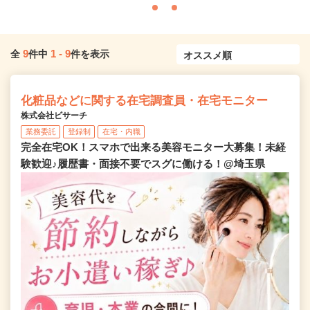
9
1
-
9
全
件中
件を表示
化粧品などに関する在宅調査員・在宅モニター
株式会社ビサーチ
業務委託
登録制
在宅・内職
完全在宅OK！スマホで出来る美容モニター大募集！未経
験歓迎♪履歴書・面接不要でスグに働ける！@埼玉県