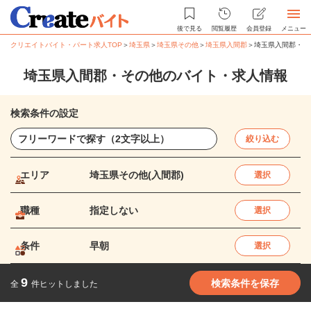
後で見る
閲覧履歴
会員登録
メニュー
クリエイトバイト・パート求人TOP
＞
埼玉県
＞
埼玉県その他
＞
埼玉県入間郡
＞
埼玉県入間郡・そ
埼玉県入間郡・その他のバイト・求人情報
検索条件の設定
絞り込む
エリア
埼玉県その他(入間郡)
選択
職種
指定しない
選択
条件
早朝
選択
9
検索条件を保存
全
件ヒットしました