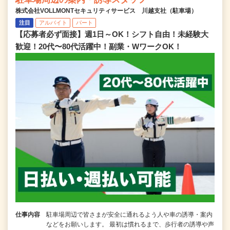
株式会社VOLLMONTセキュリティサービス 川越支社（駐車場）
注目
アルバイト
パート
【応募者必ず面接】週1日～OK！シフト自由！未経験大
歓迎！20代〜80代活躍中！副業・WワークOK！
仕事内容
駐車場周辺で皆さまが安全に通れるよう人や車の誘導・案内
などをお願いします。 最初は慣れるまで、歩行者の誘導や声