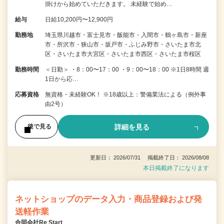
掛けから始めていただきます。 未経験で始め…
給与
日給10,200円〜12,900円
勤務地
埼玉県川越市・富士見市・飯能市・入間市・鶴ヶ島市・新座
市・所沢市・狭山市・坂戸市・ふじみ野市・さいたま市北
区・さいたま市大宮区・さいたま市西区・さいたま市桜区
勤務時間
＜日勤＞ ・8：00〜17：00 ・9：00〜18：00 ※1日8時間 週
1日から応…
応募資格
無資格・未経験OK！ ※18歳以上：警備業法による（例外事
由2号）
詳細を見る
後で見る
更新日： 2026/07/31 掲載終了日： 2026/08/08
本日掲載終了になります
ネットショップのデータ入力・商品登録および発
送軽作業
合同会社Re Start