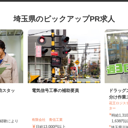
埼玉県のピックアップPR求人
助スタッ
電気信号工事の補助要員
ドラッ
分け作
花王ロジ
ター
時給1,
有限会社 青信工業
作業経験により
1,63