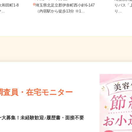
.
日給13,000円以上
埼玉県
和田町1-8
埼玉県北足立郡伊奈町西小針6-147
りバス
...
（内宿駅から徒歩13分 ※1...
り...
調査員・在宅モニター
ー大募集！未経験歓迎♪履歴書・面接不要