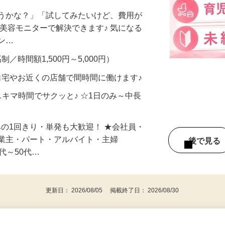
合うかな？」「試してみたいけど、費用が
、美容モニターで解決できます♪ 気になる
メン…
制／時間額1,500円～5,000円）
自宅やお近くの店舗で間時間に働けます♪
スキマ時間でサクッと♪ ☆1日のみ～中長
みの1回きり・単発も大歓迎！ ★会社員・
事業主・パート・アルバイト・主婦
後で見
代～50代…
更新日： 2026/08/05 掲載終了日： 2026/08/30