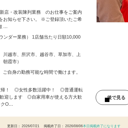
スで働けるお仕事♪細やかなサポート体制
・新店・改装陳列業務 のお仕事をご案内
をお知らせ下さい。 ※ご登録頂いたご希
しま…
ラウンダー業務） 1店舗当たり日額10,000
市、川越市、所沢市、越谷市、草加市、上
市、朝霞市）
の内、ご自身の勤務可能な時間で働けます。
直帰！ ◎女性多数活躍中！ ◎普通運転
は歓迎します ◎自家用車が使える方大歓
後で見
ンクO…