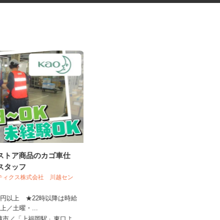
グストア商品のカゴ車仕
公園や緑地での作業補助スタッ
業スタッフ
フ
スティクス株式会社 川越セン
日本植物園株式会社
310円以上 ★22時以降は時給
8円以上／土曜・...
時給1,150円以上 ※作業経験により