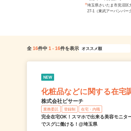
時給1,300円以上スター..
埼玉県川越市／「上福岡駅」東口よ
りバス「上福岡駅入口バス停」よ
埼玉県さいたま市見沼区大
り...
27-1（東武アーバンパーク
全
16
件中
1
-
16
件を表示
NEW
化粧品などに関する在宅
株式会社ビサーチ
業務委託
登録制
在宅・内職
完全在宅OK！スマホで出来る美容モニタ