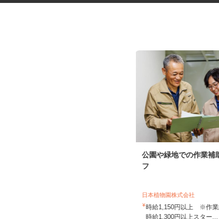
ドラッグストア商品のカゴ車仕
公園や緑地での作業補
分け作業スタッフ
フ
花王ロジスティクス株式会社 川越セン
ター
日本植物園株式会社
時給1,310円以上 ★22時以降は時給
1,638円以上／土曜・...
時給1,150円以上 ※