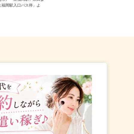
時給1,300円以上スター...
川越市／「上福岡駅」東口よ
「上福岡駅入口バス停」よ
埼玉県さいたま市見沼区大和田町1-8
27-1（東武アーバンパーク...