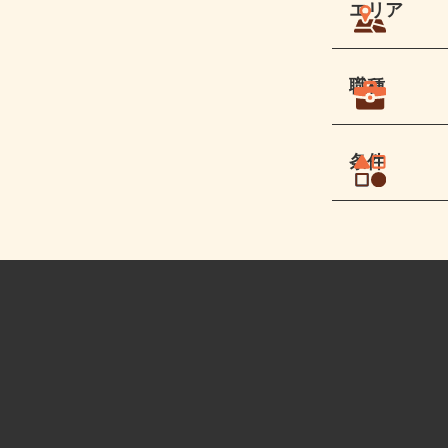
エリア
職種
条件