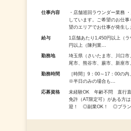
【未経験歓迎】シフト自由！◇自分のペー
も◎
仕事内容
・店舗巡回ラウンダー業務 
しています。ご希望のお仕事
望のエリアでお仕事が発生
給与
1店舗あたり1,450円以上（
円以上（陳列業…
勤務地
埼玉県（さいたま市、川口
尾市、熊谷市、蕨市、新座
勤務時間
［時間］9：00～17：00
※半日のみの場合も…
応募資格
未経験OK 年齢不問 直行
免許（AT限定可）がある方
迎！ ◎副業OK！ ◎ブラ