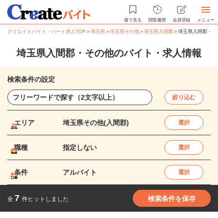
後で見る
閲覧履歴
会員登録
メニュー
クリエイトバイト・パート求人TOP
＞
埼玉県
＞
埼玉県その他
＞
埼玉県入間郡
＞
埼玉県入間郡・そ
埼玉県入間郡・その他のバイト・求人情報
検索条件の設定
絞り込む
エリア
埼玉県その他(入間郡)
選択
職種
指定しない
選択
条件
アルバイト
選択
7
検索条件を保存
全
件ヒットしました