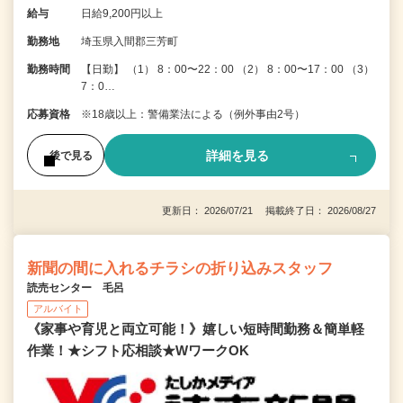
給与
日給9,200円以上
勤務地
埼玉県入間郡三芳町
勤務時間
【日勤】 （1） 8：00〜22：00 （2） 8：00〜17：00 （3）
7：0…
応募資格
※18歳以上：警備業法による（例外事由2号）
詳細を見る
後で見る
更新日： 2026/07/21 掲載終了日： 2026/08/27
新聞の間に入れるチラシの折り込みスタッフ
読売センター 毛呂
アルバイト
《家事や育児と両立可能！》嬉しい短時間勤務＆簡単軽
作業！★シフト応相談★WワークOK