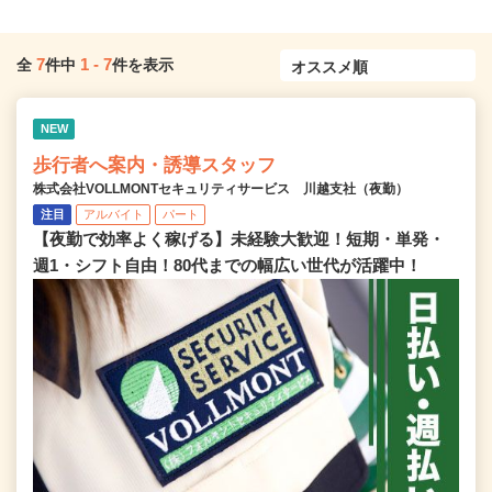
7
1
-
7
全
件中
件を表示
NEW
歩行者へ案内・誘導スタッフ
株式会社VOLLMONTセキュリティサービス 川越支社（夜勤）
注目
アルバイト
パート
【夜勤で効率よく稼げる】未経験大歓迎！短期・単発・
週1・シフト自由！80代までの幅広い世代が活躍中！