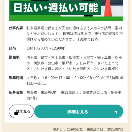
仕事内容
駐車場周辺で皆さまが安全に通れるよう人や車の誘導・案内
などをお願いします。 最初は慣れるまで、歩行者の誘導や声
掛けから始めていただきます。 未経験で始め…
給与
日給10,200円〜12,900円
勤務地
埼玉県川越市・富士見市・飯能市・入間市・鶴ヶ島市・新座
市・所沢市・狭山市・坂戸市・ふじみ野市・さいたま市北
区・さいたま市大宮区・さいたま市西区・さいたま市桜区
勤務時間
＜日勤＞ ・8：00〜17：00 ・9：00〜18：00 ※1日8時間 週
1日から応…
応募資格
無資格・未経験OK！ ※18歳以上：警備業法による（例外事
由2号）
詳細を見る
後で見る
更新日： 2026/07/31 掲載終了日： 2026/08/08