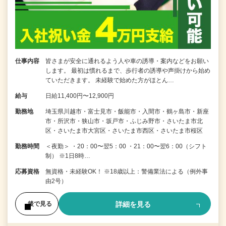
仕事内容
皆さまが安全に通れるよう人や車の誘導・案内などをお願い
します。 最初は慣れるまで、歩行者の誘導や声掛けから始め
ていただきます。 未経験で始めた方がほとん…
給与
日給11,400円〜12,900円
勤務地
埼玉県川越市・富士見市・飯能市・入間市・鶴ヶ島市・新座
市・所沢市・狭山市・坂戸市・ふじみ野市・さいたま市北
区・さいたま市大宮区・さいたま市西区・さいたま市桜区
勤務時間
＜夜勤＞ ・20：00〜翌5：00 ・21：00〜翌6：00（シフト
制） ※1日8時…
応募資格
無資格・未経験OK！ ※18歳以上：警備業法による（例外事
由2号）
詳細を見る
後で見る