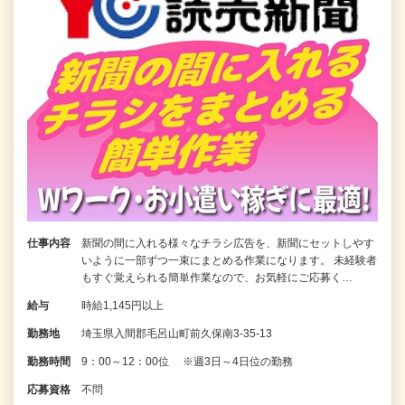
仕事内容
新聞の間に入れる様々なチラシ広告を、新聞にセットしやす
いように一部ずつ一束にまとめる作業になります。 未経験者
もすぐ覚えられる簡単作業なので、お気軽にご応募く…
給与
時給1,145円以上
勤務地
埼玉県入間郡毛呂山町前久保南3-35-13
勤務時間
9：00～12：00位 ※週3日～4日位の勤務
応募資格
不問