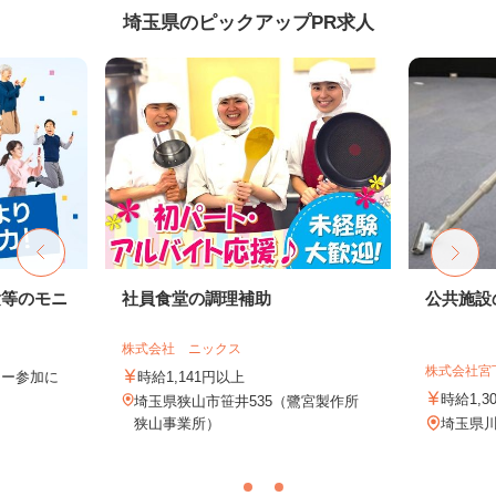
埼玉県のピックアップPR求人
験等のモニ
社員食堂の調理補助
公共施設
株式会社 ニックス
株式会社宮
ター参加に
時給1,141円以上
時給1,3
埼玉県狭山市笹井535（鷺宮製作所
狭山事業所）
埼玉県