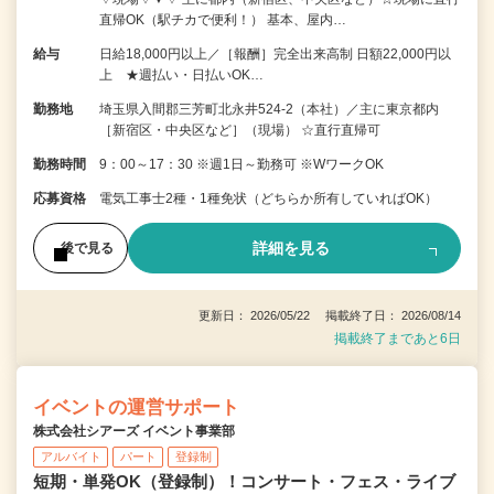
直帰OK（駅チカで便利！） 基本、屋内…
給与
日給18,000円以上／［報酬］完全出来高制 日額22,000円以
上 ★週払い・日払いOK…
勤務地
埼玉県入間郡三芳町北永井524-2（本社）／主に東京都内
［新宿区・中央区など］（現場） ☆直行直帰可
勤務時間
9：00～17：30 ※週1日～勤務可 ※WワークOK
応募資格
電気工事士2種・1種免状（どちらか所有していればOK）
詳細を見る
後で見る
更新日： 2026/05/22 掲載終了日： 2026/08/14
掲載終了まであと6日
イベントの運営サポート
株式会社シアーズ イベント事業部
アルバイト
パート
登録制
短期・単発OK（登録制）！コンサート・フェス・ライブ