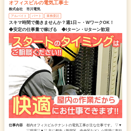
オフィスビルの電気工事士
株式会社 市川電気
アルバイト
パート
業務委託
スキマ時間で働きませんか？週1日～・WワークOK！
◆安定の仕事量で稼げる ◆Iターン・Uターン歓迎
仕事内容
都内オフィスビルテナントの電気工事が主な仕事です。 ▽▼
▽現場▽▼▽ 主に都内（新宿区、中央区など）☆現場に直行