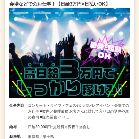
会場などでのお仕事！【日給3万円×日払いOK】
仕事内容
コンサート・ライブ・フェスetc 人気×レアイベント会場での
お仕事 ■案内／整理業務 お客さんに対して入り口の誘導や席
の案内 ■販売業務 イベ…
給与
日給30,000円+交通費※深夜手当含む
勤務地
東京都／埼玉県