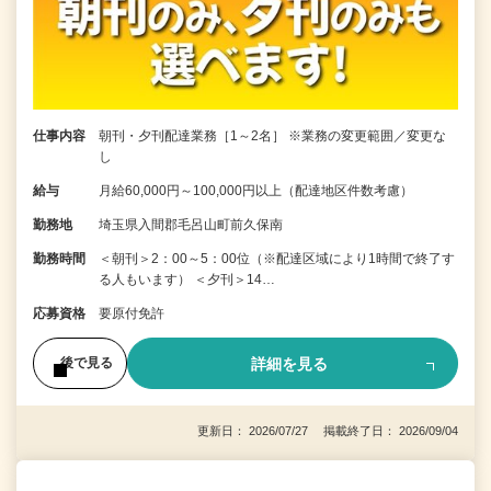
仕事内容
朝刊・夕刊配達業務［1～2名］ ※業務の変更範囲／変更な
し
給与
月給60,000円～100,000円以上（配達地区件数考慮）
勤務地
埼玉県入間郡毛呂山町前久保南
勤務時間
＜朝刊＞2：00～5：00位（※配達区域により1時間で終了す
る人もいます） ＜夕刊＞14…
応募資格
要原付免許
詳細を見る
後で見る
更新日： 2026/07/27 掲載終了日： 2026/09/04