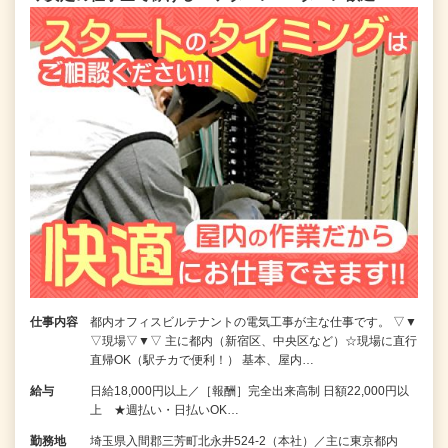
仕事内容
都内オフィスビルテナントの電気工事が主な仕事です。 ▽▼
▽現場▽▼▽ 主に都内（新宿区、中央区など）☆現場に直行
直帰OK（駅チカで便利！） 基本、屋内…
給与
日給18,000円以上／［報酬］完全出来高制 日額22,000円以
上 ★週払い・日払いOK…
勤務地
埼玉県入間郡三芳町北永井524-2（本社）／主に東京都内