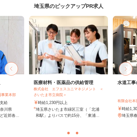
埼玉県のピックアップPR求人
員
医療材料・医薬品の供給管理
水道工事
株式会社 エフエスユニマネジメント ＜
圏事業本部
さいたま市立病院＞
有限会社本
額支給
時給1,230円以上
時給1,3
神奈川県
埼玉県さいたま市緑区三室（「北浦
近郊各...
和駅」よりバスで約15分、「東浦...
埼玉県春