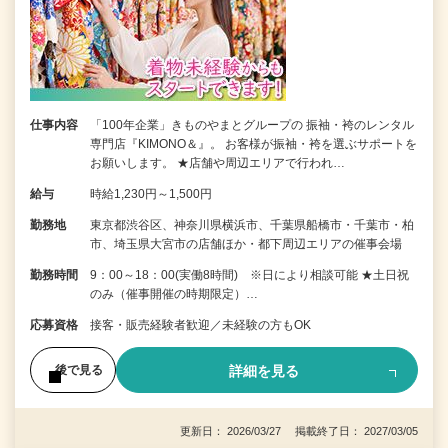
仕事内容
「100年企業」きものやまとグループの 振袖・袴のレンタル
専門店『KIMONO＆』。 お客様が振袖・袴を選ぶサポートを
お願いします。 ★店舗や周辺エリアで行われ…
給与
時給1,230円～1,500円
勤務地
東京都渋谷区、神奈川県横浜市、千葉県船橋市・千葉市・柏
市、埼玉県大宮市の店舗ほか・都下周辺エリアの催事会場
勤務時間
9：00～18：00(実働8時間) ※日により相談可能 ★土日祝
のみ（催事開催の時期限定）…
応募資格
接客・販売経験者歓迎／未経験の方もOK
詳細を見る
後で見る
更新日： 2026/03/27 掲載終了日： 2027/03/05