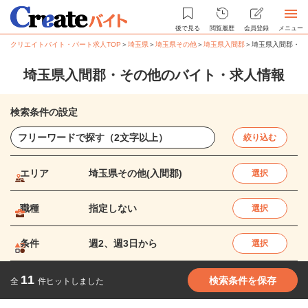
後で見る
閲覧履歴
会員登録
メニュー
クリエイトバイト・パート求人TOP
＞
埼玉県
＞
埼玉県その他
＞
埼玉県入間郡
＞
埼玉県入間郡・そ
埼玉県入間郡・その他のバイト・求人情報
検索条件の設定
絞り込む
エリア
埼玉県その他(入間郡)
選択
職種
指定しない
選択
条件
週2、週3日から
選択
11
検索条件を保存
全
件ヒットしました