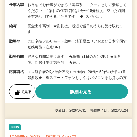
仕事内容
おうちでお仕事ができる『美容系モニター』として活躍して
ください！ 1案件の作業時間は5分〜10分程度。空いた時間
を有効活用できるお仕事です。 ◆【いろん…
給与
完全出来高制 ★謝礼は、最短で当日のうちに受け取れま
す！
勤務地
ご自宅※フルリモート勤務 埼玉県エリアおよび日本全国で
勤務可能（在宅OK）
勤務時間
好きな時間に働けます！ ★単発（1日のみ）OK！ ★応募
後、即お仕事開始も可！ ★在…
応募資格
＜未経験者OK／年齢不問＞⇒★特に20代〜50代の女性の登
録多数★ ※スマートフォンもしくはパソコンをお持ちの方
詳細を見る
後で見る
更新日： 2026/07/31 掲載終了日： 2026/08/24
NEW