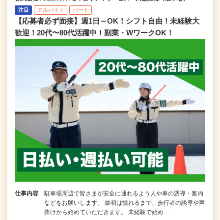
注目
アルバイト
パート
【応募者必ず面接】週1日～OK！シフト自由！未経験大
歓迎！20代〜80代活躍中！副業・WワークOK！
仕事内容
駐車場周辺で皆さまが安全に通れるよう人や車の誘導・案内
などをお願いします。 最初は慣れるまで、歩行者の誘導や声
掛けから始めていただきます。 未経験で始め…