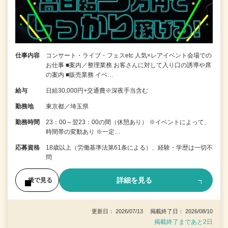
仕事内容
コンサート・ライブ・フェスetc 人気×レアイベント会場での
お仕事 ■案内／整理業務 お客さんに対して入り口の誘導や席
の案内 ■販売業務 イベ…
給与
日給30,000円+交通費※深夜手当含む
勤務地
東京都／埼玉県
勤務時間
23：00～翌23：00の間（休憩あり） ※イベントによって、
時間帯の変動あり ※一定…
応募資格
18歳以上（労働基準法第61条による）、経験・学歴は一切不
問
詳細を見る
後で見る
更新日： 2026/07/13 掲載終了日： 2026/08/10
掲載終了まであと2日