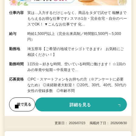
仕事内容
実は…入力するだけじゃなく、商品をタダで試せて 報酬まで
もらえるお得な仕事です♪ スマホ1台・完全在宅・自分のペー
スでOK！ ▼こんなお仕事です 化…
給与
時給1,500円以上（完全出来高制／時間額1,500円～5,000
円）
勤務地
埼玉県等【ご希望の地域でオシゴトできます♪ お気軽にご
相談ください！】
勤務時間
1日5分～好きな時間、空いている時間に働けます！ ☆1回の
みの単発や短期～中長期まで…
応募資格
◎PC・スマートフォンをお持ちの方（※アンケートに必要
なため） ◎未経験者大歓迎！ ◎20代、30代、40代、50代の
女性の登録多数 ◎年齢不問
詳細を見る
後で見る
更新日： 2026/07/23 掲載終了日： 2026/08/30