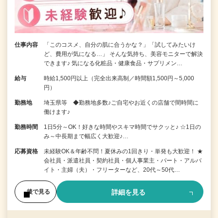
仕事内容
「このコスメ、自分の肌に合うかな？」「試してみたいけ
ど、費用が気になる…」 そんな気持ち、美容モニターで解決
できます♪ 気になる化粧品・健康食品・サプリメン…
給与
時給1,500円以上（完全出来高制／時間額1,500円～5,000
円）
勤務地
埼玉県等 ◆勤務地多数♪ご自宅やお近くの店舗で間時間に
働けます♪
勤務時間
1日5分～OK！好きな時間やスキマ時間でサクッと♪ ☆1日の
み～中長期まで幅広く大歓迎♪…
応募資格
未経験OK＆年齢不問！夏休みの1回きり・単発も大歓迎！ ★
会社員・派遣社員・契約社員・個人事業主・パート・アルバ
イト・主婦（夫）・フリーターなど、20代～50代…
詳細を見る
後で見る