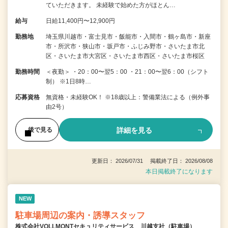
ていただきます。 未経験で始めた方がほとん…
給与
日給11,400円〜12,900円
勤務地
埼玉県川越市・富士見市・飯能市・入間市・鶴ヶ島市・新座
市・所沢市・狭山市・坂戸市・ふじみ野市・さいたま市北
区・さいたま市大宮区・さいたま市西区・さいたま市桜区
勤務時間
＜夜勤＞ ・20：00〜翌5：00 ・21：00〜翌6：00（シフト
制） ※1日8時…
応募資格
無資格・未経験OK！ ※18歳以上：警備業法による（例外事
由2号）
詳細を見る
後で見る
更新日： 2026/07/31 掲載終了日： 2026/08/08
本日掲載終了になります
NEW
駐車場周辺の案内・誘導スタッフ
株式会社VOLLMONTセキュリティサービス 川越支社（駐車場）