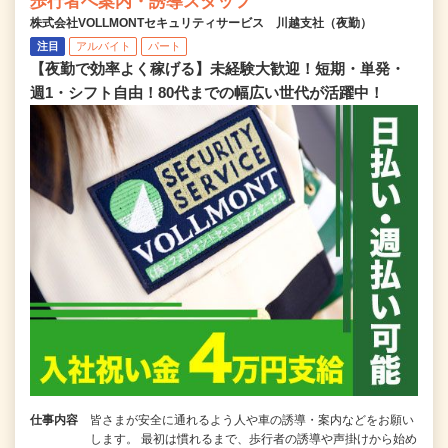
歩行者へ案内・誘導スタッフ
株式会社VOLLMONTセキュリティサービス 川越支社（夜勤）
注目
アルバイト
パート
【夜勤で効率よく稼げる】未経験大歓迎！短期・単発・
週1・シフト自由！80代までの幅広い世代が活躍中！
仕事内容
皆さまが安全に通れるよう人や車の誘導・案内などをお願い
します。 最初は慣れるまで、歩行者の誘導や声掛けから始め