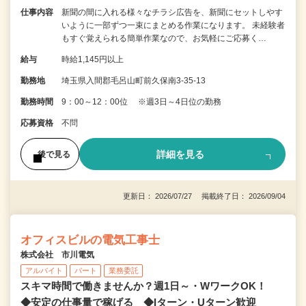
仕事内容
新聞の間に入れる様々なチラシ広告を、新聞にセットしやす
いように一部ずつ一束にまとめる作業になります。 未経験者
もすぐ覚えられる簡単作業なので、お気軽にご応募く…
給与
時給1,145円以上
勤務地
埼玉県入間郡毛呂山町前久保南3-35-13
勤務時間
9：00～12：00位 ※週3日～4日位の勤務
応募資格
不問
詳細を見る
後で見る
更新日： 2026/07/27 掲載終了日： 2026/09/04
オフィスビルの電気工事士
株式会社 市川電気
アルバイト
パート
業務委託
スキマ時間で働きませんか？週1日～・WワークOK！
◆安定の仕事量で稼げる ◆Iターン・Uターン歓迎