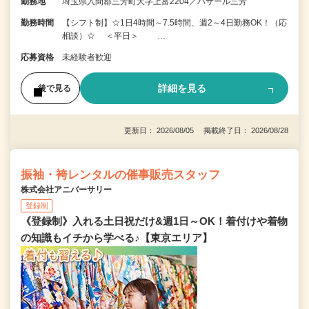
勤務地
埼玉県入間郡三芳町大字上富2204／パサール三芳
勤務時間
【シフト制】☆1日4時間～7.5時間、週2～4日勤務OK！（応
相談）☆ ＜平日＞ …
応募資格
未経験者歓迎
詳細を見る
後で見る
更新日： 2026/08/05 掲載終了日： 2026/08/28
振袖・袴レンタルの催事販売スタッフ
株式会社アニバーサリー
登録制
《登録制》入れる土日祝だけ&週1日～OK！着付けや着物
の知識もイチから学べる♪【東京エリア】