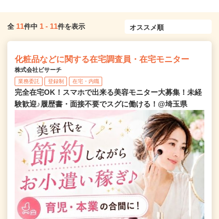
11
1
-
11
全
件中
件を表示
化粧品などに関する在宅調査員・在宅モニター
株式会社ビサーチ
業務委託
登録制
在宅・内職
完全在宅OK！スマホで出来る美容モニター大募集！未経
験歓迎♪履歴書・面接不要でスグに働ける！@埼玉県