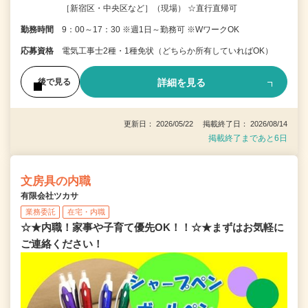
［新宿区・中央区など］（現場） ☆直行直帰可
勤務時間
9：00～17：30 ※週1日～勤務可 ※WワークOK
応募資格
電気工事士2種・1種免状（どちらか所有していればOK）
詳細を見る
後で見る
更新日： 2026/05/22 掲載終了日： 2026/08/14
掲載終了まであと6日
文房具の内職
有限会社ツカサ
業務委託
在宅・内職
☆★内職！家事や子育て優先OK！！☆★まずはお気軽に
ご連絡ください！