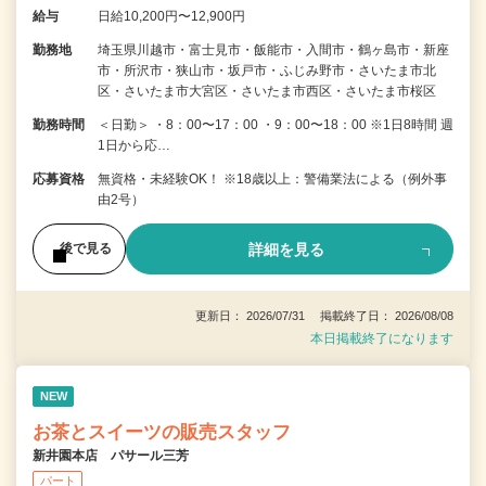
給与
日給10,200円〜12,900円
勤務地
埼玉県川越市・富士見市・飯能市・入間市・鶴ヶ島市・新座
市・所沢市・狭山市・坂戸市・ふじみ野市・さいたま市北
区・さいたま市大宮区・さいたま市西区・さいたま市桜区
勤務時間
＜日勤＞ ・8：00〜17：00 ・9：00〜18：00 ※1日8時間 週
1日から応…
応募資格
無資格・未経験OK！ ※18歳以上：警備業法による（例外事
由2号）
詳細を見る
後で見る
更新日： 2026/07/31 掲載終了日： 2026/08/08
本日掲載終了になります
NEW
お茶とスイーツの販売スタッフ
新井園本店 パサール三芳
パート