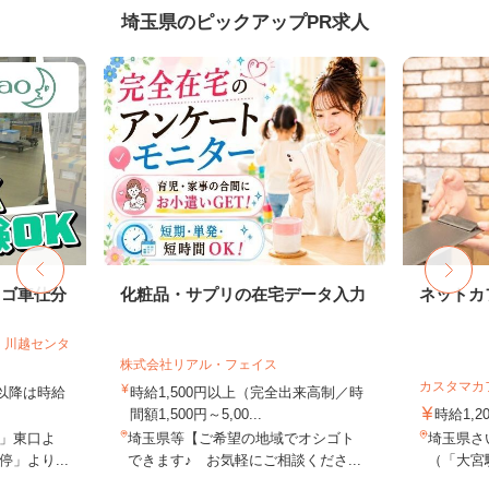
埼玉県のピックアップPR求人
カゴ車仕分
化粧品・サプリの在宅データ入力
ネットカ
 川越センタ
株式会社リアル・フェイス
カスタマカ
時以降は時給
時給1,500円以上（完全出来高制／時
間額1,500円～5,00...
時給1,2
」東口よ
埼玉県等【ご希望の地域でオシゴト
埼玉県さい
」より...
できます♪ お気軽にご相談くださ...
（「大宮駅