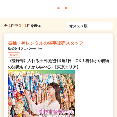
1
1
-
1
全
件中
件を表示
振袖・袴レンタルの催事販売スタッフ
株式会社アニバーサリー
登録制
《登録制》入れる土日祝だけ&週1日～OK！着付けや着物
の知識もイチから学べる♪【東京エリア】