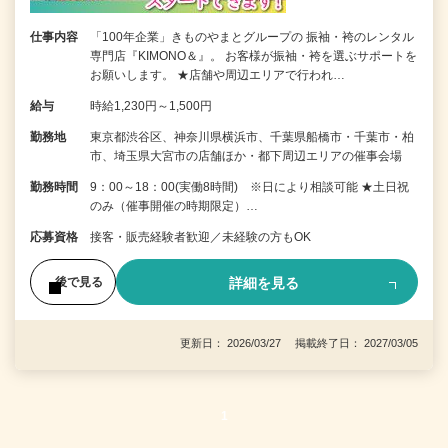
仕事内容
「100年企業」きものやまとグループの 振袖・袴のレンタル
専門店『KIMONO＆』。 お客様が振袖・袴を選ぶサポートを
お願いします。 ★店舗や周辺エリアで行われ…
給与
時給1,230円～1,500円
勤務地
東京都渋谷区、神奈川県横浜市、千葉県船橋市・千葉市・柏
市、埼玉県大宮市の店舗ほか・都下周辺エリアの催事会場
勤務時間
9：00～18：00(実働8時間) ※日により相談可能 ★土日祝
のみ（催事開催の時期限定）…
応募資格
接客・販売経験者歓迎／未経験の方もOK
詳細を見る
後で見る
更新日： 2026/03/27 掲載終了日： 2027/03/05
1