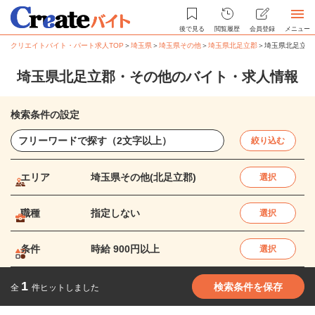
後で見る
閲覧履歴
会員登録
メニュー
クリエイトバイト・パート求人TOP
＞
埼玉県
＞
埼玉県その他
＞
埼玉県北足立郡
＞
埼玉県北足立郡
埼玉県北足立郡・その他のバイト・求人情報
検索条件の設定
絞り込む
エリア
埼玉県その他(北足立郡)
選択
職種
指定しない
選択
条件
時給 900円以上
選択
1
検索条件を保存
全
件ヒットしました