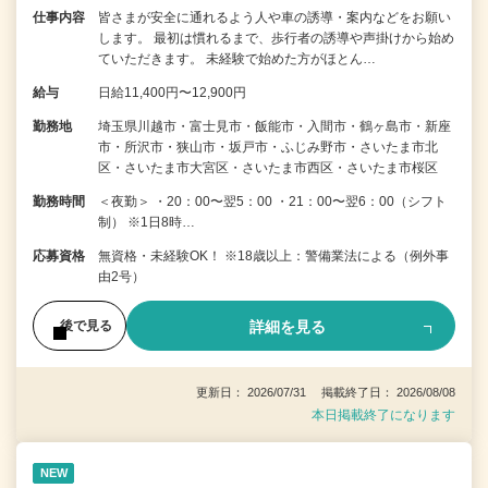
仕事内容
皆さまが安全に通れるよう人や車の誘導・案内などをお願い
します。 最初は慣れるまで、歩行者の誘導や声掛けから始め
ていただきます。 未経験で始めた方がほとん…
給与
日給11,400円〜12,900円
勤務地
埼玉県川越市・富士見市・飯能市・入間市・鶴ヶ島市・新座
市・所沢市・狭山市・坂戸市・ふじみ野市・さいたま市北
区・さいたま市大宮区・さいたま市西区・さいたま市桜区
勤務時間
＜夜勤＞ ・20：00〜翌5：00 ・21：00〜翌6：00（シフト
制） ※1日8時…
応募資格
無資格・未経験OK！ ※18歳以上：警備業法による（例外事
由2号）
詳細を見る
後で見る
更新日： 2026/07/31 掲載終了日： 2026/08/08
本日掲載終了になります
NEW