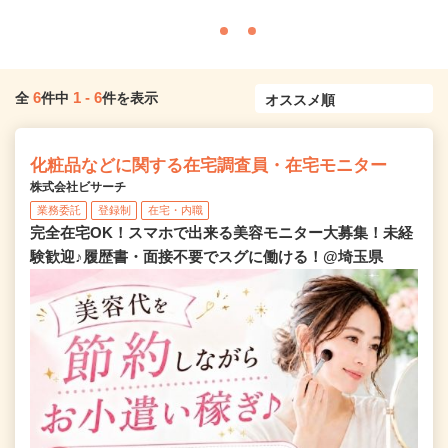
6
1
-
6
全
件中
件を表示
化粧品などに関する在宅調査員・在宅モニター
株式会社ビサーチ
業務委託
登録制
在宅・内職
完全在宅OK！スマホで出来る美容モニター大募集！未経
験歓迎♪履歴書・面接不要でスグに働ける！@埼玉県