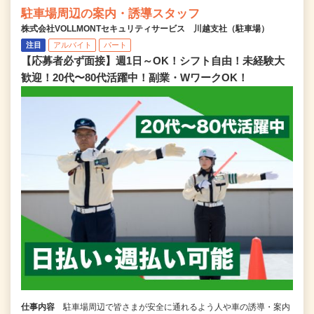
駐車場周辺の案内・誘導スタッフ
株式会社VOLLMONTセキュリティサービス 川越支社（駐車場）
注目
アルバイト
パート
【応募者必ず面接】週1日～OK！シフト自由！未経験大
歓迎！20代〜80代活躍中！副業・WワークOK！
仕事内容
駐車場周辺で皆さまが安全に通れるよう人や車の誘導・案内