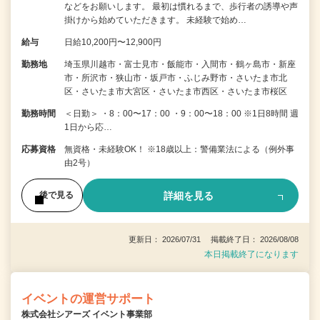
などをお願いします。 最初は慣れるまで、歩行者の誘導や声
掛けから始めていただきます。 未経験で始め…
給与
日給10,200円〜12,900円
勤務地
埼玉県川越市・富士見市・飯能市・入間市・鶴ヶ島市・新座
市・所沢市・狭山市・坂戸市・ふじみ野市・さいたま市北
区・さいたま市大宮区・さいたま市西区・さいたま市桜区
勤務時間
＜日勤＞ ・8：00〜17：00 ・9：00〜18：00 ※1日8時間 週
1日から応…
応募資格
無資格・未経験OK！ ※18歳以上：警備業法による（例外事
由2号）
詳細を見る
後で見る
更新日： 2026/07/31 掲載終了日： 2026/08/08
本日掲載終了になります
イベントの運営サポート
株式会社シアーズ イベント事業部