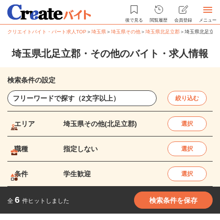
後で見る
閲覧履歴
会員登録
メニュー
クリエイトバイト・パート求人TOP
＞
埼玉県
＞
埼玉県その他
＞
埼玉県北足立郡
＞
埼玉県北足立郡
埼玉県北足立郡・その他のバイト・求人情報
検索条件の設定
絞り込む
エリア
埼玉県その他(北足立郡)
選択
職種
指定しない
選択
条件
学生歓迎
選択
6
検索条件を保存
全
件ヒットしました