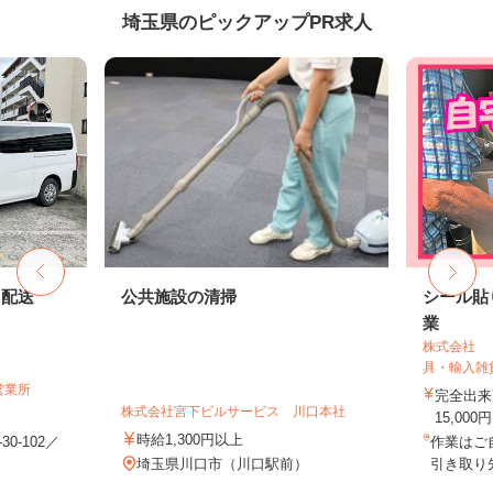
埼玉県のピックアップPR求人
ト配送
公共施設の清掃
シール貼
業
株式会社 
具・輸入雑
営業所
完全出来
株式会社宮下ビルサービス 川口本社
15,000円
時給1,300円以上
0-102／
作業はご
埼玉県川口市（川口駅前）
引き取り