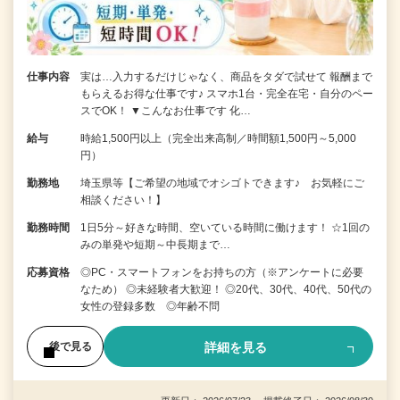
仕事内容
実は…入力するだけじゃなく、商品をタダで試せて 報酬まで
もらえるお得な仕事です♪ スマホ1台・完全在宅・自分のペー
スでOK！ ▼こんなお仕事です 化…
給与
時給1,500円以上（完全出来高制／時間額1,500円～5,000
円）
勤務地
埼玉県等【ご希望の地域でオシゴトできます♪ お気軽にご
相談ください！】
勤務時間
1日5分～好きな時間、空いている時間に働けます！ ☆1回の
みの単発や短期～中長期まで…
応募資格
◎PC・スマートフォンをお持ちの方（※アンケートに必要
なため） ◎未経験者大歓迎！ ◎20代、30代、40代、50代の
女性の登録多数 ◎年齢不問
詳細を見る
後で見る