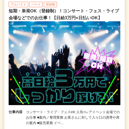
アルバイト
パート
登録制
短期・単発OK（登録制）！コンサート・フェス・ライブ
会場などでのお仕事！【日給3万円×日払いOK】
仕事内容
コンサート・ライブ・フェスetc 人気×レアイベント会場での
お仕事 ■案内／整理業務 お客さんに対して入り口の誘導や席
の案内 ■販売業務 イベ…