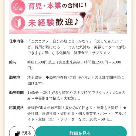
仕事内容
「このコスメ、自分の肌に合うかな？」「試してみたいけ
ど、費用が気になる…」 そんな気持ち、美容モニターで解決
できます♪ 気になる化粧品・健康食品・サプリメン…
給与
時給1,500円以上（完全出来高制／時間額1,500円～5,000
円）
勤務地
埼玉県等 ◆勤務地多数♪ご自宅やお近くの店舗で間時間に
働けます♪
勤務時間
1日5分～OK！好きな時間やスキマ時間でサクッと♪ ☆1日の
み～中長期まで幅広く大歓迎♪…
応募資格
未経験OK＆年齢不問！夏休みの1回きり・単発も大歓迎！ ★
会社員・派遣社員・契約社員・個人事業主・パート・アルバ
イト・主婦（夫）・フリーターなど、20代～50代…
詳細を見る
後で見る