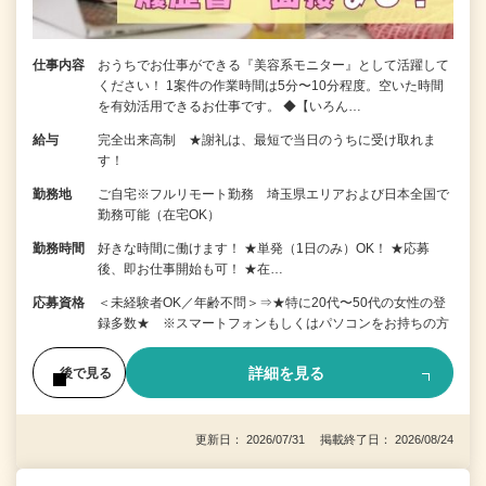
仕事内容
おうちでお仕事ができる『美容系モニター』として活躍して
ください！ 1案件の作業時間は5分〜10分程度。空いた時間
を有効活用できるお仕事です。 ◆【いろん…
給与
完全出来高制 ★謝礼は、最短で当日のうちに受け取れま
す！
勤務地
ご自宅※フルリモート勤務 埼玉県エリアおよび日本全国で
勤務可能（在宅OK）
勤務時間
好きな時間に働けます！ ★単発（1日のみ）OK！ ★応募
後、即お仕事開始も可！ ★在…
応募資格
＜未経験者OK／年齢不問＞⇒★特に20代〜50代の女性の登
録多数★ ※スマートフォンもしくはパソコンをお持ちの方
詳細を見る
後で見る
更新日： 2026/07/31 掲載終了日： 2026/08/24