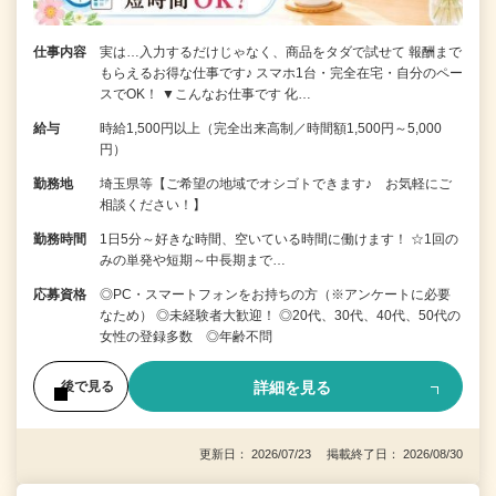
仕事内容
実は…入力するだけじゃなく、商品をタダで試せて 報酬まで
もらえるお得な仕事です♪ スマホ1台・完全在宅・自分のペー
スでOK！ ▼こんなお仕事です 化…
給与
時給1,500円以上（完全出来高制／時間額1,500円～5,000
円）
勤務地
埼玉県等【ご希望の地域でオシゴトできます♪ お気軽にご
相談ください！】
勤務時間
1日5分～好きな時間、空いている時間に働けます！ ☆1回の
みの単発や短期～中長期まで…
応募資格
◎PC・スマートフォンをお持ちの方（※アンケートに必要
なため） ◎未経験者大歓迎！ ◎20代、30代、40代、50代の
女性の登録多数 ◎年齢不問
詳細を見る
後で見る
更新日： 2026/07/23 掲載終了日： 2026/08/30