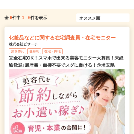
6
1
-
6
全
件中
件を表示
化粧品などに関する在宅調査員・在宅モニター
株式会社ビサーチ
業務委託
登録制
在宅・内職
完全在宅OK！スマホで出来る美容モニター大募集！未経
験歓迎♪履歴書・面接不要でスグに働ける！@埼玉県