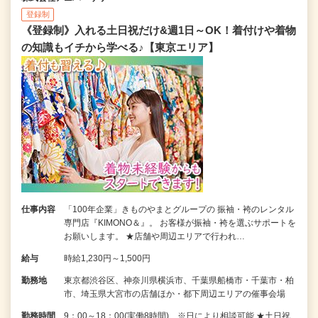
登録制
《登録制》入れる土日祝だけ&週1日～OK！着付けや着物
の知識もイチから学べる♪【東京エリア】
仕事内容
「100年企業」きものやまとグループの 振袖・袴のレンタル
専門店『KIMONO＆』。 お客様が振袖・袴を選ぶサポートを
お願いします。 ★店舗や周辺エリアで行われ…
給与
時給1,230円～1,500円
勤務地
東京都渋谷区、神奈川県横浜市、千葉県船橋市・千葉市・柏
市、埼玉県大宮市の店舗ほか・都下周辺エリアの催事会場
勤務時間
9：00～18：00(実働8時間) ※日により相談可能 ★土日祝