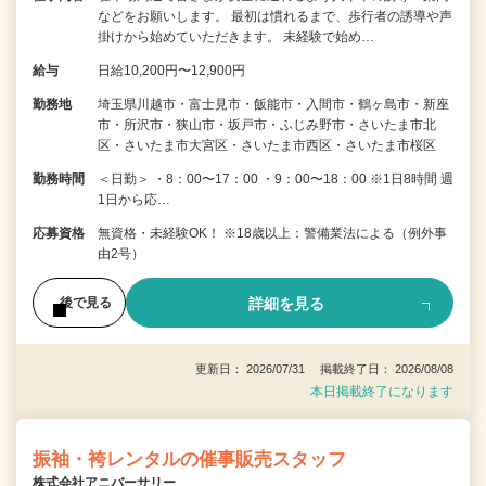
などをお願いします。 最初は慣れるまで、歩行者の誘導や声
掛けから始めていただきます。 未経験で始め…
給与
日給10,200円〜12,900円
勤務地
埼玉県川越市・富士見市・飯能市・入間市・鶴ヶ島市・新座
市・所沢市・狭山市・坂戸市・ふじみ野市・さいたま市北
区・さいたま市大宮区・さいたま市西区・さいたま市桜区
勤務時間
＜日勤＞ ・8：00〜17：00 ・9：00〜18：00 ※1日8時間 週
1日から応…
応募資格
無資格・未経験OK！ ※18歳以上：警備業法による（例外事
由2号）
詳細を見る
後で見る
更新日： 2026/07/31 掲載終了日： 2026/08/08
本日掲載終了になります
振袖・袴レンタルの催事販売スタッフ
株式会社アニバーサリー