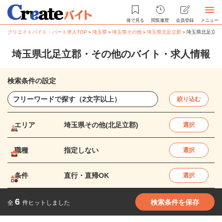
後で見る
閲覧履歴
会員登録
メニュー
クリエイトバイト・パート求人TOP
＞
埼玉県
＞
埼玉県その他
＞
埼玉県北足立郡
＞
埼玉県北足立郡
埼玉県北足立郡・その他のバイト・求人情報
検索条件の設定
絞り込む
エリア
埼玉県その他(北足立郡)
選択
職種
指定しない
選択
条件
直行・直帰OK
選択
6
検索条件を保存
全
件ヒットしました