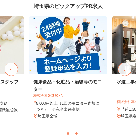
埼玉県のピックアップPR求人
屋スタッフ
健康食品・化粧品・治験等のモニ
水道工事
ター
株式会社SOUKEN
有限会社本
途支給
5,000円以上（1回のモニター参加に
つき） ※完全出来高制
時給1,3
（西武池袋線
埼玉県全域
埼玉県春