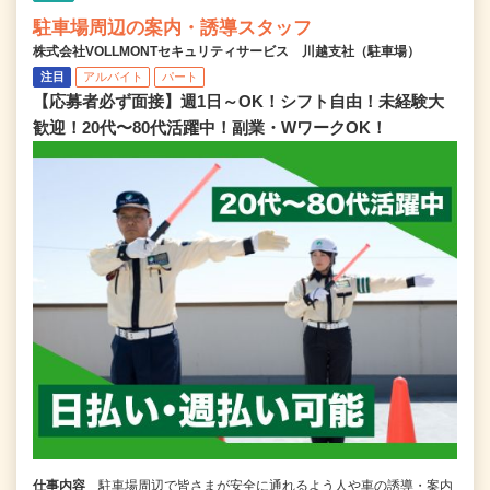
駐車場周辺の案内・誘導スタッフ
株式会社VOLLMONTセキュリティサービス 川越支社（駐車場）
注目
アルバイト
パート
【応募者必ず面接】週1日～OK！シフト自由！未経験大
歓迎！20代〜80代活躍中！副業・WワークOK！
仕事内容
駐車場周辺で皆さまが安全に通れるよう人や車の誘導・案内