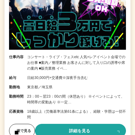
仕事内容
コンサート・ライブ・フェスetc 人気×レアイベント会場での
お仕事 ■案内／整理業務 お客さんに対して入り口の誘導や席
の案内 ■販売業務 イベ…
給与
日給30,000円+交通費※深夜手当含む
勤務地
東京都／埼玉県
勤務時間
23：00～翌23：00の間（休憩あり） ※イベントによって、
時間帯の変動あり ※一定…
応募資格
18歳以上（労働基準法第61条による）、経験・学歴は一切不
問
詳細を見る
後で見る