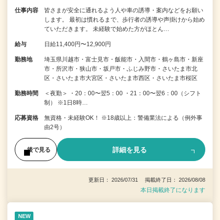
仕事内容
皆さまが安全に通れるよう人や車の誘導・案内などをお願い
します。 最初は慣れるまで、歩行者の誘導や声掛けから始め
ていただきます。 未経験で始めた方がほとん…
給与
日給11,400円〜12,900円
勤務地
埼玉県川越市・富士見市・飯能市・入間市・鶴ヶ島市・新座
市・所沢市・狭山市・坂戸市・ふじみ野市・さいたま市北
区・さいたま市大宮区・さいたま市西区・さいたま市桜区
勤務時間
＜夜勤＞ ・20：00〜翌5：00 ・21：00〜翌6：00（シフト
制） ※1日8時…
応募資格
無資格・未経験OK！ ※18歳以上：警備業法による（例外事
由2号）
詳細を見る
後で見る
更新日： 2026/07/31 掲載終了日： 2026/08/08
本日掲載終了になります
NEW