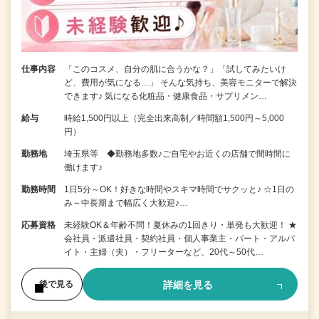
仕事内容
「このコスメ、自分の肌に合うかな？」「試してみたいけ
ど、費用が気になる…」 そんな気持ち、美容モニターで解決
できます♪ 気になる化粧品・健康食品・サプリメン…
給与
時給1,500円以上（完全出来高制／時間額1,500円～5,000
円）
勤務地
埼玉県等 ◆勤務地多数♪ご自宅やお近くの店舗で間時間に
働けます♪
勤務時間
1日5分～OK！好きな時間やスキマ時間でサクッと♪ ☆1日の
み～中長期まで幅広く大歓迎♪…
応募資格
未経験OK＆年齢不問！夏休みの1回きり・単発も大歓迎！ ★
会社員・派遣社員・契約社員・個人事業主・パート・アルバ
イト・主婦（夫）・フリーターなど、20代～50代…
詳細を見る
後で見る